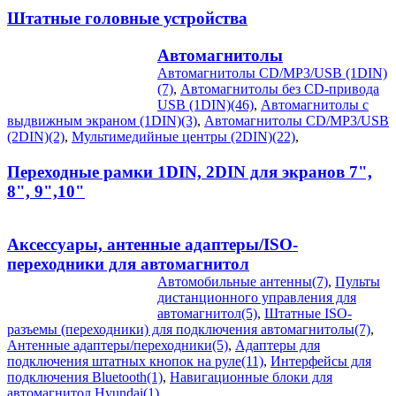
Штатные головные устройства
Автомагнитолы
Автомагнитолы CD/MP3/USB (1DIN)
(7)
,
Автомагнитолы без CD-привода
USB (1DIN)(46)
,
Автомагнитолы с
выдвижным экраном (1DIN)(3)
,
Автомагнитолы CD/MP3/USB
(2DIN)(2)
,
Мультимедийные центры (2DIN)(22)
,
Переходные рамки 1DIN, 2DIN для экранов 7",
8", 9",10"
Аксессуары, антенные адаптеры/ISO-
переходники для автомагнитол
Автомобильные антенны(7)
,
Пульты
дистанционного управления для
автомагнитол(5)
,
Штатные ISO-
разъемы (переходники) для подключения автомагнитолы(7)
,
Антенные адаптеры/переходники(5)
,
Адаптеры для
подключения штатных кнопок на руле(11)
,
Интерфейсы для
подключения Bluetooth(1)
,
Навигационные блоки для
автомагнитол Hyundai(1)
,