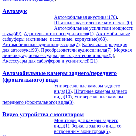
Автозвук
Автомобильная акустика(176)
,
Штатные акустические комплекты(0)
,
Автомобильные усилители мощности
звука(49)
,
Адаптеры штатного усилителя(1)
,
Автомобильные
сабвуферы (активные, пассивные, корпусные)(63)
,
Автомобильные аудиопроцессоры(7)
,
Кабельная продукция
для автозвука(93)
,
Преобразователи аудиосигнала(7)
,
Морская
линейка, аудиоаксессуары для яхт, катеров и лодок(5)
,
Аксессуары для сабвуферов и усилителей(21)
,
Автомобильные камеры заднего/переднего
(фронтального) вида
Универсальные камеры заднего
вида(10)
,
Штатные камеры заднего
вида(10)
,
Универсальные камеры
переднего (фронтального) вида(3)
,
Видео устройства c монитором
Мониторы для камеры заднего
вида(1)
,
Зеркала заднего вида со
встроенным монитором(5)
,