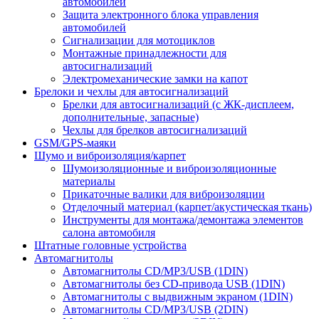
автомобилей
Защита электронного блока управления
автомобилей
Сигнализации для мотоциклов
Монтажные принадлежности для
автосигнализаций
Электромеханические замки на капот
Брелоки и чехлы для автосигнализаций
Брелки для автосигнализаций (с ЖК-дисплеем,
дополнительные, запасные)
Чехлы для брелков автосигнализаций
GSM/GPS-маяки
Шумо и виброизоляция/карпет
Шумоизоляционные и виброизоляционные
материалы
Прикаточные валики для виброизоляции
Отделочный материал (карпет/акустическая ткань)
Инструменты для монтажа/демонтажа элементов
салона автомобиля
Штатные головные устройства
Автомагнитолы
Автомагнитолы CD/MP3/USB (1DIN)
Автомагнитолы без CD-привода USB (1DIN)
Автомагнитолы с выдвижным экраном (1DIN)
Автомагнитолы CD/MP3/USB (2DIN)