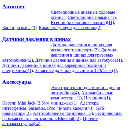
Автосвет
Светодиодные дневные ходовые
огни(1)
,
Светодиодные лампы(1)
,
Ксенон (ксеноновые лампы)(11)
,
Блоки розжига(3)
,
Комплектующие для ксенона(2)
,
Датчики давления в шинах
Датчики давления в шинах для
легкового транспорта(2)
,
Датчики
давления в шинах для грузовых
автомобилей(2)
,
Датчики давления в шинах для автобусов(1)
,
Датчики давления в шинах для карьерной техники и
спецтехники(1)
,
Запасные датчики для систем TPMaster(1)
,
Аксессуары
Электростеклоподъемники в двери
автомобиля(4)
,
Автомобильные
компрессоры(1)
,
Наушники(1)
,
Кабели Mini Jack (3,5мм миниджек)(1)
,
Адаптеры,
интерфейсы, разъемы, iPod / iPhone кабели(43)
,
GPS-
навигаторы(2)
,
Автомобильная тонировка(13)
,
Беспроводная
громкая связь в автомобиль Bluetooth(2)
,
Прочие
автоаксессуары(84)
,