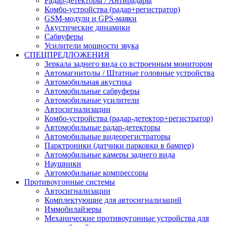
Радар-детекторы / Антирадары
Комбо-устройства (радар+регистратор)
GSM-модули и GPS-маяки
Акустические динамики
Сабвуферы
Усилители мощности звука
СПЕЦПРЕДЛОЖЕНИЯ
Зеркала заднего вида со встроенным монитором
Автомагнитолы / Штатные головные устройства
Автомобильная акустика
Автомобильные сабвуферы
Автомобильные усилители
Автосигнализации
Комбо-устройства (радар-детектор+регистратор)
Автомобильные радар-детекторы
Автомобильные видеорегистраторы
Парктроники (датчики парковки в бампер)
Автомобильные камеры заднего вида
Наушники
Автомобильные компрессоры
Противоугонные системы
Автосигнализации
Комплектующие для автосигнализаций
Иммобилайзеры
Механические противоугонные устройства для