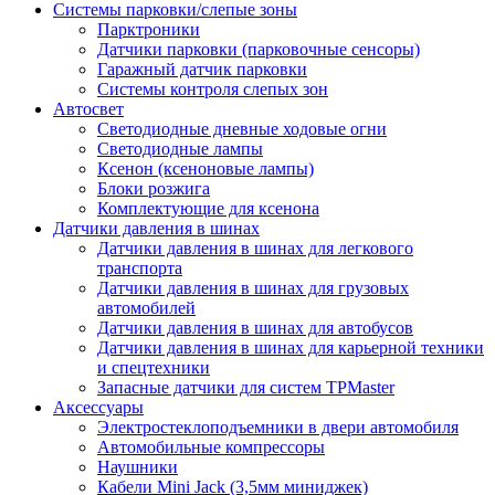
Системы парковки/слепые зоны
Парктроники
Датчики парковки (парковочные сенсоры)
Гаражный датчик парковки
Системы контроля слепых зон
Автосвет
Светодиодные дневные ходовые огни
Светодиодные лампы
Ксенон (ксеноновые лампы)
Блоки розжига
Комплектующие для ксенона
Датчики давления в шинах
Датчики давления в шинах для легкового
транспорта
Датчики давления в шинах для грузовых
автомобилей
Датчики давления в шинах для автобусов
Датчики давления в шинах для карьерной техники
и спецтехники
Запасные датчики для систем TPMaster
Аксессуары
Электростеклоподъемники в двери автомобиля
Автомобильные компрессоры
Наушники
Кабели Mini Jack (3,5мм миниджек)