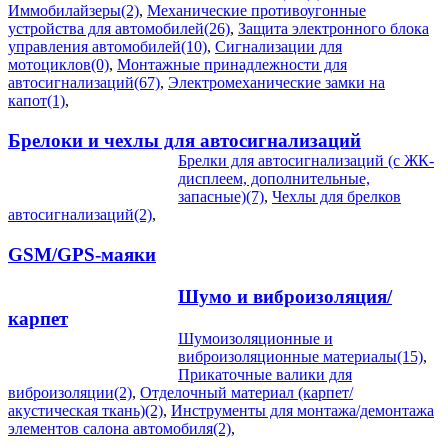
Иммобилайзеры(2)
,
Механические противоугонные
устройства для автомобилей(26)
,
Защита электронного блока
управления автомобилей(10)
,
Сигнализации для
мотоциклов(0)
,
Монтажные принадлежности для
автосигнализаций(67)
,
Электромеханические замки на
капот(1)
,
Брелоки и чехлы для автосигнализаций
Брелки для автосигнализаций (с ЖК-
дисплеем, дополнительные,
запасные)(7)
,
Чехлы для брелков
автосигнализаций(2)
,
GSM/GPS-маяки
Шумо и виброизоляция/
карпет
Шумоизоляционные и
виброизоляционные материалы(15)
,
Прикаточные валики для
виброизоляции(2)
,
Отделочный материал (карпет/
акустическая ткань)(2)
,
Инструменты для монтажа/демонтажа
элементов салона автомобиля(2)
,