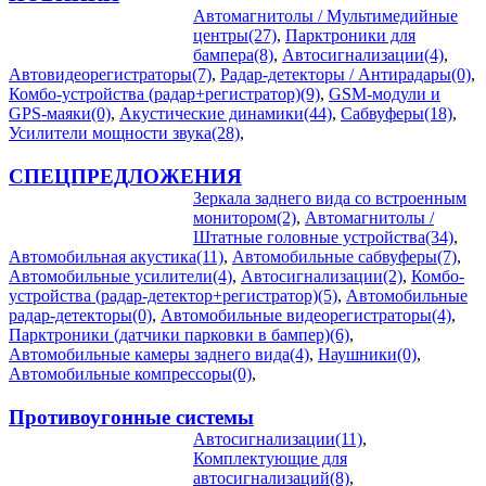
Автомагнитолы / Мультимедийные
центры(27)
,
Парктроники для
бампера(8)
,
Автосигнализации(4)
,
Автовидеорегистраторы(7)
,
Радар-детекторы / Антирадары(0)
,
Комбо-устройства (радар+регистратор)(9)
,
GSM-модули и
GPS-маяки(0)
,
Акустические динамики(44)
,
Сабвуферы(18)
,
Усилители мощности звука(28)
,
СПЕЦПРЕДЛОЖЕНИЯ
Зеркала заднего вида со встроенным
монитором(2)
,
Автомагнитолы /
Штатные головные устройства(34)
,
Автомобильная акустика(11)
,
Автомобильные сабвуферы(7)
,
Автомобильные усилители(4)
,
Автосигнализации(2)
,
Комбо-
устройства (радар-детектор+регистратор)(5)
,
Автомобильные
радар-детекторы(0)
,
Автомобильные видеорегистраторы(4)
,
Парктроники (датчики парковки в бампер)(6)
,
Автомобильные камеры заднего вида(4)
,
Наушники(0)
,
Автомобильные компрессоры(0)
,
Противоугонные системы
Автосигнализации(11)
,
Комплектующие для
автосигнализаций(8)
,