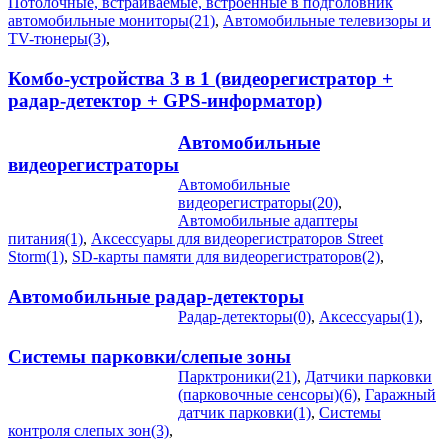
Потолочные, встраиваемые, встроенные в подголовник
автомобильные мониторы(21)
,
Автомобильные телевизоры и
TV-тюнеры(3)
,
Комбо-устройства 3 в 1 (видеорегистратор +
радар-детектор + GPS-информатор)
Автомобильные
видеорегистраторы
Автомобильные
видеорегистраторы(20)
,
Автомобильные адаптеры
питания(1)
,
Аксессуары для видеорегистраторов Street
Storm(1)
,
SD-карты памяти для видеорегистраторов(2)
,
Автомобильные радар-детекторы
Радар-детекторы(0)
,
Аксессуары(1)
,
Системы парковки/слепые зоны
Парктроники(21)
,
Датчики парковки
(парковочные сенсоры)(6)
,
Гаражный
датчик парковки(1)
,
Системы
контроля слепых зон(3)
,