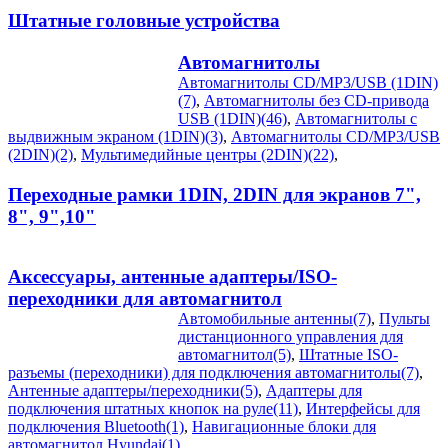
Штатные головные устройства
Автомагнитолы
Автомагнитолы CD/MP3/USB (1DIN)
(7)
,
Автомагнитолы без CD-привода
USB (1DIN)(46)
,
Автомагнитолы с
выдвижным экраном (1DIN)(3)
,
Автомагнитолы CD/MP3/USB
(2DIN)(2)
,
Мультимедийные центры (2DIN)(22)
,
Переходные рамки 1DIN, 2DIN для экранов 7",
8", 9",10"
Аксессуары, антенные адаптеры/ISO-
переходники для автомагнитол
Автомобильные антенны(7)
,
Пульты
дистанционного управления для
автомагнитол(5)
,
Штатные ISO-
разъемы (переходники) для подключения автомагнитолы(7)
,
Антенные адаптеры/переходники(5)
,
Адаптеры для
подключения штатных кнопок на руле(11)
,
Интерфейсы для
подключения Bluetooth(1)
,
Навигационные блоки для
автомагнитол Hyundai(1)
,