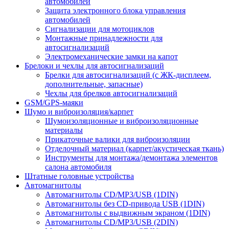
автомобилей
Защита электронного блока управления
автомобилей
Сигнализации для мотоциклов
Монтажные принадлежности для
автосигнализаций
Электромеханические замки на капот
Брелоки и чехлы для автосигнализаций
Брелки для автосигнализаций (с ЖК-дисплеем,
дополнительные, запасные)
Чехлы для брелков автосигнализаций
GSM/GPS-маяки
Шумо и виброизоляция/карпет
Шумоизоляционные и виброизоляционные
материалы
Прикаточные валики для виброизоляции
Отделочный материал (карпет/акустическая ткань)
Инструменты для монтажа/демонтажа элементов
салона автомобиля
Штатные головные устройства
Автомагнитолы
Автомагнитолы CD/MP3/USB (1DIN)
Автомагнитолы без CD-привода USB (1DIN)
Автомагнитолы с выдвижным экраном (1DIN)
Автомагнитолы CD/MP3/USB (2DIN)