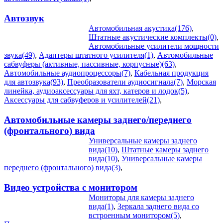
Автозвук
Автомобильная акустика(176)
,
Штатные акустические комплекты(0)
,
Автомобильные усилители мощности
звука(49)
,
Адаптеры штатного усилителя(1)
,
Автомобильные
сабвуферы (активные, пассивные, корпусные)(63)
,
Автомобильные аудиопроцессоры(7)
,
Кабельная продукция
для автозвука(93)
,
Преобразователи аудиосигнала(7)
,
Морская
линейка, аудиоаксессуары для яхт, катеров и лодок(5)
,
Аксессуары для сабвуферов и усилителей(21)
,
Автомобильные камеры заднего/переднего
(фронтального) вида
Универсальные камеры заднего
вида(10)
,
Штатные камеры заднего
вида(10)
,
Универсальные камеры
переднего (фронтального) вида(3)
,
Видео устройства c монитором
Мониторы для камеры заднего
вида(1)
,
Зеркала заднего вида со
встроенным монитором(5)
,