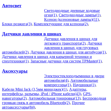
Автосвет
Светодиодные дневные ходовые
огни(1)
,
Светодиодные лампы(1)
,
Ксенон (ксеноновые лампы)(11)
,
Блоки розжига(3)
,
Комплектующие для ксенона(2)
,
Датчики давления в шинах
Датчики давления в шинах для
легкового транспорта(2)
,
Датчики
давления в шинах для грузовых
автомобилей(2)
,
Датчики давления в шинах для автобусов(1)
,
Датчики давления в шинах для карьерной техники и
спецтехники(1)
,
Запасные датчики для систем TPMaster(1)
,
Аксессуары
Электростеклоподъемники в двери
автомобиля(4)
,
Автомобильные
компрессоры(1)
,
Наушники(1)
,
Кабели Mini Jack (3,5мм миниджек)(1)
,
Адаптеры,
интерфейсы, разъемы, iPod / iPhone кабели(43)
,
GPS-
навигаторы(2)
,
Автомобильная тонировка(13)
,
Беспроводная
громкая связь в автомобиль Bluetooth(2)
,
Прочие
автоаксессуары(84)
,