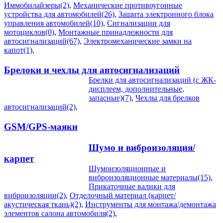
Иммобилайзеры(2)
,
Механические противоугонные
устройства для автомобилей(26)
,
Защита электронного блока
управления автомобилей(10)
,
Сигнализации для
мотоциклов(0)
,
Монтажные принадлежности для
автосигнализаций(67)
,
Электромеханические замки на
капот(1)
,
Брелоки и чехлы для автосигнализаций
Брелки для автосигнализаций (с ЖК-
дисплеем, дополнительные,
запасные)(7)
,
Чехлы для брелков
автосигнализаций(2)
,
GSM/GPS-маяки
Шумо и виброизоляция/
карпет
Шумоизоляционные и
виброизоляционные материалы(15)
,
Прикаточные валики для
виброизоляции(2)
,
Отделочный материал (карпет/
акустическая ткань)(2)
,
Инструменты для монтажа/демонтажа
элементов салона автомобиля(2)
,