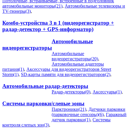
Потолочные, встраиваемые, встроенные в подголовник
автомобильные мониторы(21)
,
Автомобильные телевизоры и
TV-тюнеры(3)
,
Комбо-устройства 3 в 1 (видеорегистратор +
радар-детектор + GPS-информатор)
Автомобильные
видеорегистраторы
Автомобильные
видеорегистраторы(20)
,
Автомобильные адаптеры
питания(1)
,
Аксессуары для видеорегистраторов Street
Storm(1)
,
SD-карты памяти для видеорегистраторов(2)
,
Автомобильные радар-детекторы
Радар-детекторы(0)
,
Аксессуары(1)
,
Системы парковки/слепые зоны
Парктроники(21)
,
Датчики парковки
(парковочные сенсоры)(6)
,
Гаражный
датчик парковки(1)
,
Системы
контроля слепых зон(3)
,