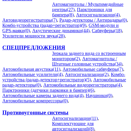
Автомагнитолы / Мультимедийные
центры(27)
,
Парктроники для
бампера(8)
,
Автосигнализации(4)
,
Автовидеорегистраторы(7)
,
Радар-детекторы / Антирадары(0)
,
Комбо-устройства (радар+регистратор)(9)
,
GSM-модули и
GPS-маяки(0)
,
Акустические динамики(44)
,
Сабвуферы(18)
,
Усилители мощности звука(28)
,
СПЕЦПРЕДЛОЖЕНИЯ
Зеркала заднего вида со встроенным
монитором(2)
,
Автомагнитолы /
Штатные головные устройства(34)
,
Автомобильная акустика(11)
,
Автомобильные сабвуферы(7)
,
Автомобильные усилители(4)
,
Автосигнализации(2)
,
Комбо-
устройства (радар-детектор+регистратор)(5)
,
Автомобильные
радар-детекторы(0)
,
Автомобильные видеорегистраторы(4)
,
Парктроники (датчики парковки в бампер)(6)
,
Автомобильные камеры заднего вида(4)
,
Наушники(0)
,
Автомобильные компрессоры(0)
,
Противоугонные системы
Автосигнализации(11)
,
Комплектующие для
автосигнализаций(8)
,