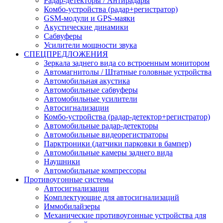
Радар-детекторы / Антирадары
Комбо-устройства (радар+регистратор)
GSM-модули и GPS-маяки
Акустические динамики
Сабвуферы
Усилители мощности звука
СПЕЦПРЕДЛОЖЕНИЯ
Зеркала заднего вида со встроенным монитором
Автомагнитолы / Штатные головные устройства
Автомобильная акустика
Автомобильные сабвуферы
Автомобильные усилители
Автосигнализации
Комбо-устройства (радар-детектор+регистратор)
Автомобильные радар-детекторы
Автомобильные видеорегистраторы
Парктроники (датчики парковки в бампер)
Автомобильные камеры заднего вида
Наушники
Автомобильные компрессоры
Противоугонные системы
Автосигнализации
Комплектующие для автосигнализаций
Иммобилайзеры
Механические противоугонные устройства для