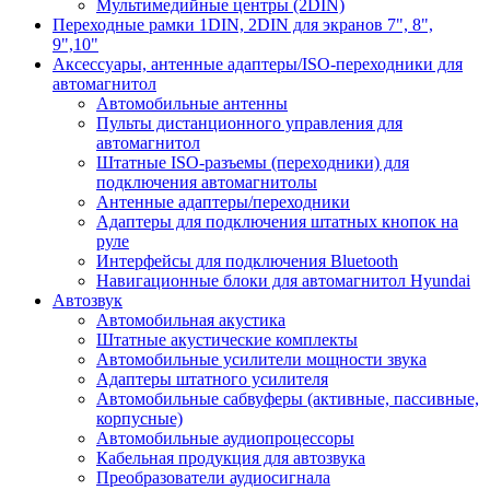
Мультимедийные центры (2DIN)
Переходные рамки 1DIN, 2DIN для экранов 7", 8",
9",10"
Аксессуары, антенные адаптеры/ISO-переходники для
автомагнитол
Автомобильные антенны
Пульты дистанционного управления для
автомагнитол
Штатные ISO-разъемы (переходники) для
подключения автомагнитолы
Антенные адаптеры/переходники
Адаптеры для подключения штатных кнопок на
руле
Интерфейсы для подключения Bluetooth
Навигационные блоки для автомагнитол Hyundai
Автозвук
Автомобильная акустика
Штатные акустические комплекты
Автомобильные усилители мощности звука
Адаптеры штатного усилителя
Автомобильные сабвуферы (активные, пассивные,
корпусные)
Автомобильные аудиопроцессоры
Кабельная продукция для автозвука
Преобразователи аудиосигнала