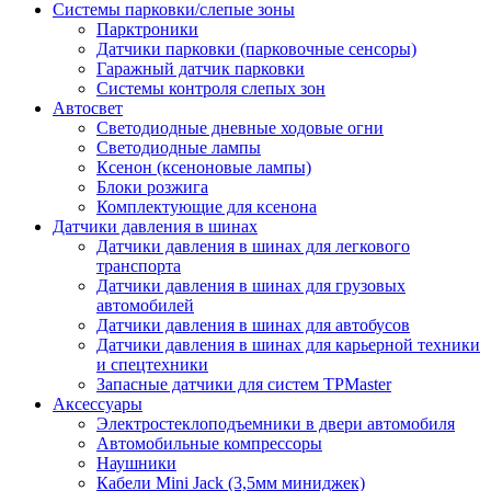
Системы парковки/слепые зоны
Парктроники
Датчики парковки (парковочные сенсоры)
Гаражный датчик парковки
Системы контроля слепых зон
Автосвет
Светодиодные дневные ходовые огни
Светодиодные лампы
Ксенон (ксеноновые лампы)
Блоки розжига
Комплектующие для ксенона
Датчики давления в шинах
Датчики давления в шинах для легкового
транспорта
Датчики давления в шинах для грузовых
автомобилей
Датчики давления в шинах для автобусов
Датчики давления в шинах для карьерной техники
и спецтехники
Запасные датчики для систем TPMaster
Аксессуары
Электростеклоподъемники в двери автомобиля
Автомобильные компрессоры
Наушники
Кабели Mini Jack (3,5мм миниджек)