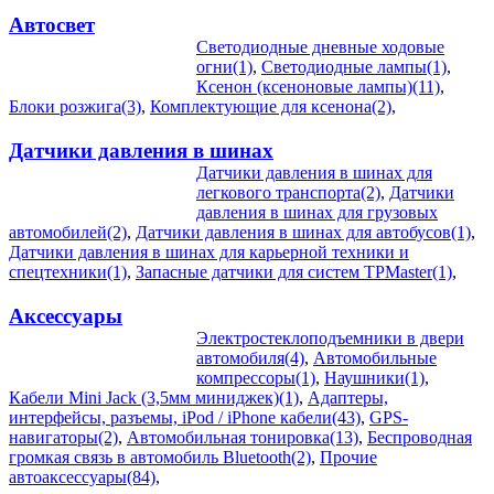
Автосвет
Светодиодные дневные ходовые
огни(1)
,
Светодиодные лампы(1)
,
Ксенон (ксеноновые лампы)(11)
,
Блоки розжига(3)
,
Комплектующие для ксенона(2)
,
Датчики давления в шинах
Датчики давления в шинах для
легкового транспорта(2)
,
Датчики
давления в шинах для грузовых
автомобилей(2)
,
Датчики давления в шинах для автобусов(1)
,
Датчики давления в шинах для карьерной техники и
спецтехники(1)
,
Запасные датчики для систем TPMaster(1)
,
Аксессуары
Электростеклоподъемники в двери
автомобиля(4)
,
Автомобильные
компрессоры(1)
,
Наушники(1)
,
Кабели Mini Jack (3,5мм миниджек)(1)
,
Адаптеры,
интерфейсы, разъемы, iPod / iPhone кабели(43)
,
GPS-
навигаторы(2)
,
Автомобильная тонировка(13)
,
Беспроводная
громкая связь в автомобиль Bluetooth(2)
,
Прочие
автоаксессуары(84)
,