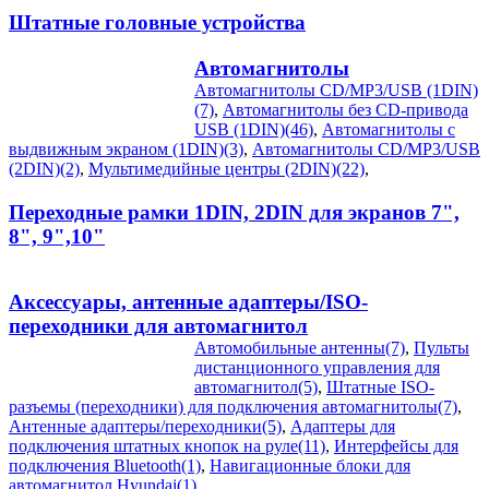
Штатные головные устройства
Автомагнитолы
Автомагнитолы CD/MP3/USB (1DIN)
(7)
,
Автомагнитолы без CD-привода
USB (1DIN)(46)
,
Автомагнитолы с
выдвижным экраном (1DIN)(3)
,
Автомагнитолы CD/MP3/USB
(2DIN)(2)
,
Мультимедийные центры (2DIN)(22)
,
Переходные рамки 1DIN, 2DIN для экранов 7",
8", 9",10"
Аксессуары, антенные адаптеры/ISO-
переходники для автомагнитол
Автомобильные антенны(7)
,
Пульты
дистанционного управления для
автомагнитол(5)
,
Штатные ISO-
разъемы (переходники) для подключения автомагнитолы(7)
,
Антенные адаптеры/переходники(5)
,
Адаптеры для
подключения штатных кнопок на руле(11)
,
Интерфейсы для
подключения Bluetooth(1)
,
Навигационные блоки для
автомагнитол Hyundai(1)
,