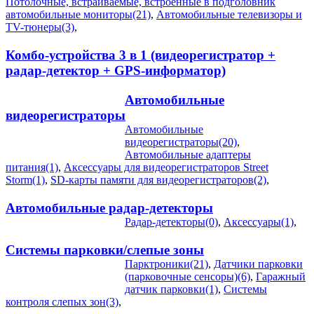
Потолочные, встраиваемые, встроенные в подголовник
автомобильные мониторы(21)
,
Автомобильные телевизоры и
TV-тюнеры(3)
,
Комбо-устройства 3 в 1 (видеорегистратор +
радар-детектор + GPS-информатор)
Автомобильные
видеорегистраторы
Автомобильные
видеорегистраторы(20)
,
Автомобильные адаптеры
питания(1)
,
Аксессуары для видеорегистраторов Street
Storm(1)
,
SD-карты памяти для видеорегистраторов(2)
,
Автомобильные радар-детекторы
Радар-детекторы(0)
,
Аксессуары(1)
,
Системы парковки/слепые зоны
Парктроники(21)
,
Датчики парковки
(парковочные сенсоры)(6)
,
Гаражный
датчик парковки(1)
,
Системы
контроля слепых зон(3)
,