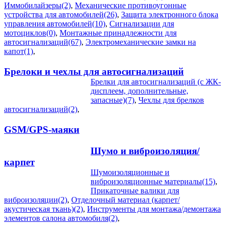
Иммобилайзеры(2)
,
Механические противоугонные
устройства для автомобилей(26)
,
Защита электронного блока
управления автомобилей(10)
,
Сигнализации для
мотоциклов(0)
,
Монтажные принадлежности для
автосигнализаций(67)
,
Электромеханические замки на
капот(1)
,
Брелоки и чехлы для автосигнализаций
Брелки для автосигнализаций (с ЖК-
дисплеем, дополнительные,
запасные)(7)
,
Чехлы для брелков
автосигнализаций(2)
,
GSM/GPS-маяки
Шумо и виброизоляция/
карпет
Шумоизоляционные и
виброизоляционные материалы(15)
,
Прикаточные валики для
виброизоляции(2)
,
Отделочный материал (карпет/
акустическая ткань)(2)
,
Инструменты для монтажа/демонтажа
элементов салона автомобиля(2)
,