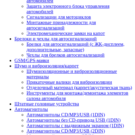
автомобилей
Защита электронного блока управления
автомобилей
Сигнализации для мотоциклов
Монтажные принадлежности для
автосигнализаций
Электромеханические замки на капот
Брелоки и чехлы для автосигнализаций
Брелки для автосигнализаций (с ЖК-дисплеем,
дополнительные, запасные)
Чехлы для брелков автосигнализаций
GSM/GPS-маяки
Шумо и виброизоляция/карпет
Шумоизоляционные и виброизоляционные
материалы
Прикаточные валики для виброизоляции
Отделочный материал (карпет/акустическая ткань)
Инструменты для монтажа/демонтажа элементов
салона автомобиля
Штатные головные устройства
Автомагнитолы
Автомагнитолы CD/MP3/USB (1DIN)
Автомагнитолы без CD-привода USB (1DIN)
Автомагнитолы с выдвижным экраном (1DIN)
Автомагнитолы CD/MP3/USB (2DIN)