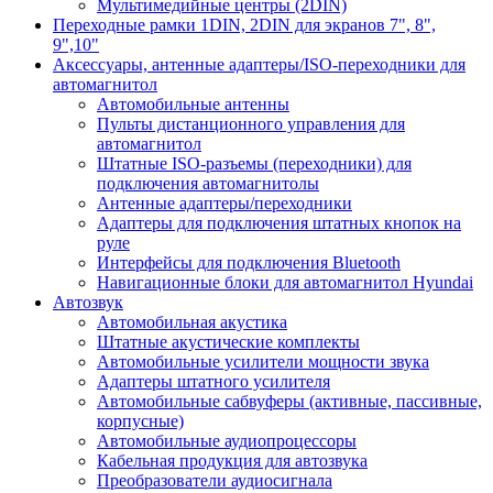
Мультимедийные центры (2DIN)
Переходные рамки 1DIN, 2DIN для экранов 7", 8",
9",10"
Аксессуары, антенные адаптеры/ISO-переходники для
автомагнитол
Автомобильные антенны
Пульты дистанционного управления для
автомагнитол
Штатные ISO-разъемы (переходники) для
подключения автомагнитолы
Антенные адаптеры/переходники
Адаптеры для подключения штатных кнопок на
руле
Интерфейсы для подключения Bluetooth
Навигационные блоки для автомагнитол Hyundai
Автозвук
Автомобильная акустика
Штатные акустические комплекты
Автомобильные усилители мощности звука
Адаптеры штатного усилителя
Автомобильные сабвуферы (активные, пассивные,
корпусные)
Автомобильные аудиопроцессоры
Кабельная продукция для автозвука
Преобразователи аудиосигнала