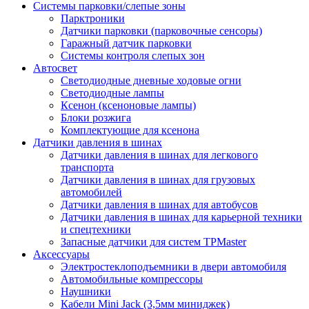
Системы парковки/слепые зоны
Парктроники
Датчики парковки (парковочные сенсоры)
Гаражный датчик парковки
Системы контроля слепых зон
Автосвет
Светодиодные дневные ходовые огни
Светодиодные лампы
Ксенон (ксеноновые лампы)
Блоки розжига
Комплектующие для ксенона
Датчики давления в шинах
Датчики давления в шинах для легкового
транспорта
Датчики давления в шинах для грузовых
автомобилей
Датчики давления в шинах для автобусов
Датчики давления в шинах для карьерной техники
и спецтехники
Запасные датчики для систем TPMaster
Аксессуары
Электростеклоподъемники в двери автомобиля
Автомобильные компрессоры
Наушники
Кабели Mini Jack (3,5мм миниджек)