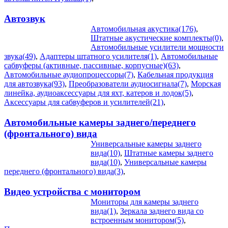
Автозвук
Автомобильная акустика(176)
,
Штатные акустические комплекты(0)
,
Автомобильные усилители мощности
звука(49)
,
Адаптеры штатного усилителя(1)
,
Автомобильные
сабвуферы (активные, пассивные, корпусные)(63)
,
Автомобильные аудиопроцессоры(7)
,
Кабельная продукция
для автозвука(93)
,
Преобразователи аудиосигнала(7)
,
Морская
линейка, аудиоаксессуары для яхт, катеров и лодок(5)
,
Аксессуары для сабвуферов и усилителей(21)
,
Автомобильные камеры заднего/переднего
(фронтального) вида
Универсальные камеры заднего
вида(10)
,
Штатные камеры заднего
вида(10)
,
Универсальные камеры
переднего (фронтального) вида(3)
,
Видео устройства c монитором
Мониторы для камеры заднего
вида(1)
,
Зеркала заднего вида со
встроенным монитором(5)
,