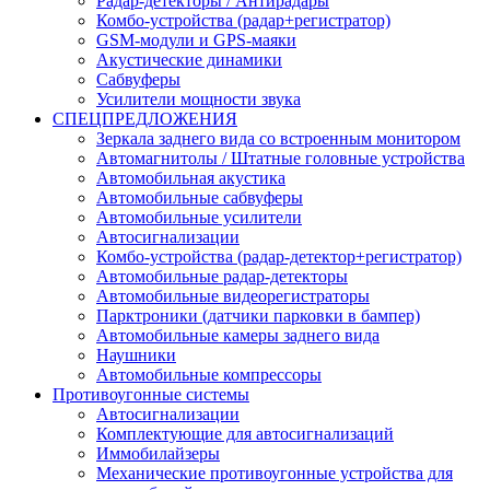
Радар-детекторы / Антирадары
Комбо-устройства (радар+регистратор)
GSM-модули и GPS-маяки
Акустические динамики
Сабвуферы
Усилители мощности звука
СПЕЦПРЕДЛОЖЕНИЯ
Зеркала заднего вида со встроенным монитором
Автомагнитолы / Штатные головные устройства
Автомобильная акустика
Автомобильные сабвуферы
Автомобильные усилители
Автосигнализации
Комбо-устройства (радар-детектор+регистратор)
Автомобильные радар-детекторы
Автомобильные видеорегистраторы
Парктроники (датчики парковки в бампер)
Автомобильные камеры заднего вида
Наушники
Автомобильные компрессоры
Противоугонные системы
Автосигнализации
Комплектующие для автосигнализаций
Иммобилайзеры
Механические противоугонные устройства для