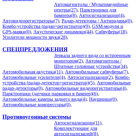
Автомагнитолы / Мультимедийные
центры(27)
,
Парктроники для
бампера(8)
,
Автосигнализации(4)
,
Автовидеорегистраторы(7)
,
Радар-детекторы / Антирадары(0)
,
Комбо-устройства (радар+регистратор)(9)
,
GSM-модули и
GPS-маяки(0)
,
Акустические динамики(44)
,
Сабвуферы(18)
,
Усилители мощности звука(28)
,
СПЕЦПРЕДЛОЖЕНИЯ
Зеркала заднего вида со встроенным
монитором(2)
,
Автомагнитолы /
Штатные головные устройства(34)
,
Автомобильная акустика(11)
,
Автомобильные сабвуферы(7)
,
Автомобильные усилители(4)
,
Автосигнализации(2)
,
Комбо-
устройства (радар-детектор+регистратор)(5)
,
Автомобильные
радар-детекторы(0)
,
Автомобильные видеорегистраторы(4)
,
Парктроники (датчики парковки в бампер)(6)
,
Автомобильные камеры заднего вида(4)
,
Наушники(0)
,
Автомобильные компрессоры(0)
,
Противоугонные системы
Автосигнализации(11)
,
Комплектующие для
автосигнализаций(8)
,