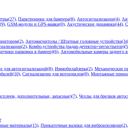
тры(27)
,
Парктроники для бампера(8)
,
Автосигнализации(4)
,
Ав
(9)
,
GSM-модули и GPS-маяки(0)
,
Акустические динамики(44)
,
С
онитором(2)
,
Автомагнитолы / Штатные головные устройства(34
нализации(2)
,
Комбо-устройства (радар-детектор+регистратор)(5
атчики парковки в бампер)(6)
,
Автомобильные камеры заднего в
 для автосигнализаций(8)
,
Иммобилайзеры(2)
,
Механические пр
обилей(10)
,
Сигнализации для мотоциклов(0)
,
Монтажные принад
сплеем, дополнительные, запасные)(7)
,
Чехлы для брелков авто
т
ные материалы(15)
,
Прикаточные валики для виброизоляции(2)