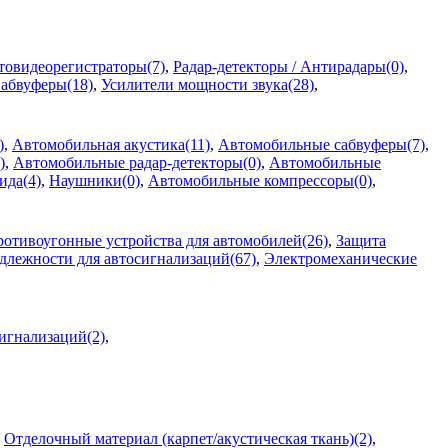
товидеорегистраторы(7)
,
Радар-детекторы / Антирадары(0)
,
абвуферы(18)
,
Усилители мощности звука(28)
,
)
,
Автомобильная акустика(11)
,
Автомобильные сабвуферы(7)
,
)
,
Автомобильные радар-детекторы(0)
,
Автомобильные
ида(4)
,
Наушники(0)
,
Автомобильные компрессоры(0)
,
отивоугонные устройства для автомобилей(26)
,
Защита
лежности для автосигнализаций(67)
,
Электромеханические
сигнализаций(2)
,
,
Отделочный материал (карпет/акустическая ткань)(2)
,