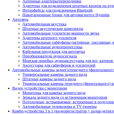
Антенные адаптеры/переходники
Адаптеры для подключения штатных кнопок на рул
Интерфейсы для подключения Bluetooth
Навигационные блоки для автомагнитол Hyundai
Автозвук
Автомобильная акустика
Штатные акустические комплекты
Автомобильные усилители мощности звука
Адаптеры штатного усилителя
Автомобильные сабвуферы (активные, пассивные, 
Автомобильные аудиопроцессоры
Кабельная продукция для автозвука
Преобразователи аудиосигнала
Морская линейка, аудиоаксессуары для яхт, катеров
Аксессуары для сабвуферов и усилителей
Автомобильные камеры заднего/переднего (фронтального
Универсальные камеры заднего вида
Штатные камеры заднего вида
Универсальные камеры переднего (фронтального) в
Видео устройства c монитором
Мониторы для камеры заднего вида
Зеркала заднего вида со встроенным монитором
Потолочные, встраиваемые, встроенные в подголо
Автомобильные телевизоры и TV-тюнеры
Комбо-устройства 3 в 1 (видеорегистратор + радар-детек