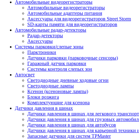
Автомобильные видеорегистраторы
Автомобильные видеорегистраторы
Автомобильные адаптеры питания
Аксессуары для видеорегистраторов Street Storm
SD-карты памяти для видеорегистраторов
Автомобильные радар-детекторы
Радар-детекторы
Аксессуары
Системы парковки/слепые зоны
Парктроники
Датчики парковки (парковочные сенсоры)
Гаражный датчик парковки
Системы контроля слепых зон
Автосвет
Светодиодные дневные ходовые огни
Светодиодные лампы
Ксенон (ксеноновые лампы)
Блоки розжига
Комплектующие для ксенона
Датчики давления в шинах
Датчики давления в шинах для легкового транспорт
Датчики давления в шинах для грузовых автомобил
Датчики давления в шинах для автобусов
Датчики давления в шинах для карьерной техники 
Запасные датчики для систем TPMaster