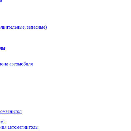
ей
олнительные, запасные)
алы
лона автомобиля
томагнитол
тол
ния автомагнитолы