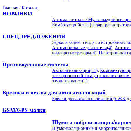
Главная
/
Каталог
НОВИНКИ
Автомагнитолы / Мультимедийные цен
Комбо-устройства (радар+регистратор)
СПЕЦПРЕДЛОЖЕНИЯ
Зеркала заднего вида со встроенным м
Автомобильные усилители(4)
,
Автосиг
видеорегистраторы(4)
,
Парктроники (д
Противоугонные системы
Автосигнализации(11)
,
Комплектующие
электронного блока управления автом
замки на капот(1)
,
Брелоки и чехлы для автосигнализаций
Брелки для автосигнализаций (с ЖК-ди
GSM/GPS-маяки
Шумо и виброизоляция/карпе
Шумоизоляционные и виброизоляцион