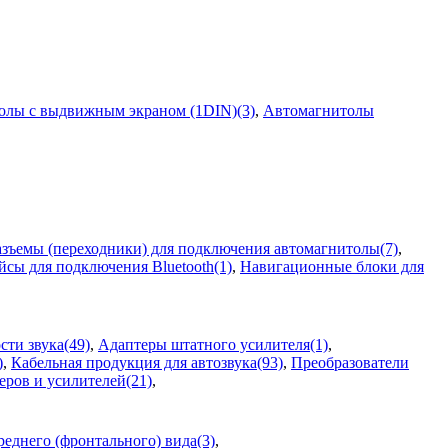
олы с выдвижным экраном (1DIN)(3)
,
Автомагнитолы
зъемы (переходники) для подключения автомагнитолы(7)
,
сы для подключения Bluetooth(1)
,
Навигационные блоки для
ти звука(49)
,
Адаптеры штатного усилителя(1)
,
)
,
Кабельная продукция для автозвука(93)
,
Преобразователи
еров и усилителей(21)
,
еднего (фронтального) вида(3)
,