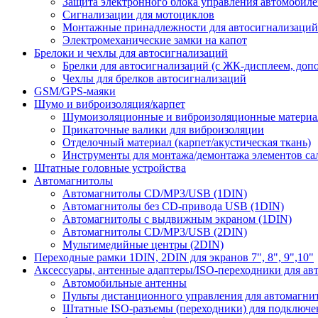
Защита электронного блока управления автомобил
Сигнализации для мотоциклов
Монтажные принадлежности для автосигнализаций
Электромеханические замки на капот
Брелоки и чехлы для автосигнализаций
Брелки для автосигнализаций (с ЖК-дисплеем, доп
Чехлы для брелков автосигнализаций
GSM/GPS-маяки
Шумо и виброизоляция/карпет
Шумоизоляционные и виброизоляционные матери
Прикаточные валики для виброизоляции
Отделочный материал (карпет/акустическая ткань)
Инструменты для монтажа/демонтажа элементов са
Штатные головные устройства
Автомагнитолы
Автомагнитолы CD/MP3/USB (1DIN)
Автомагнитолы без CD-привода USB (1DIN)
Автомагнитолы с выдвижным экраном (1DIN)
Автомагнитолы CD/MP3/USB (2DIN)
Мультимедийные центры (2DIN)
Переходные рамки 1DIN, 2DIN для экранов 7", 8", 9",10"
Аксессуары, антенные адаптеры/ISO-переходники для ав
Автомобильные антенны
Пульты дистанционного управления для автомагни
Штатные ISO-разъемы (переходники) для подключе