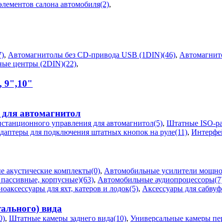
лементов салона автомобиля(2)
,
)
,
Автомагнитолы без CD-привода USB (1DIN)(46)
,
Автомагнит
ые центры (2DIN)(22)
,
, 9",10"
 для автомагнитол
станционного управления для автомагнитол(5)
,
Штатные ISO-ра
даптеры для подключения штатных кнопок на руле(11)
,
Интерфей
 акустические комплекты(0)
,
Автомобильные усилители мощнос
пассивные, корпусные)(63)
,
Автомобильные аудиопроцессоры(7
оаксессуары для яхт, катеров и лодок(5)
,
Аксессуары для сабвуф
ального) вида
0)
,
Штатные камеры заднего вида(10)
,
Универсальные камеры пер