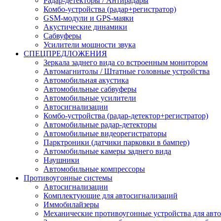
Радар-детекторы / Антирадары
Комбо-устройства (радар+регистратор)
GSM-модули и GPS-маяки
Акустические динамики
Сабвуферы
Усилители мощности звука
СПЕЦПРЕДЛОЖЕНИЯ
Зеркала заднего вида со встроенным монитором
Автомагнитолы / Штатные головные устройства
Автомобильная акустика
Автомобильные сабвуферы
Автомобильные усилители
Автосигнализации
Комбо-устройства (радар-детектор+регистратор)
Автомобильные радар-детекторы
Автомобильные видеорегистраторы
Парктроники (датчики парковки в бампер)
Автомобильные камеры заднего вида
Наушники
Автомобильные компрессоры
Противоугонные системы
Автосигнализации
Комплектующие для автосигнализаций
Иммобилайзеры
Механические противоугонные устройства для авт