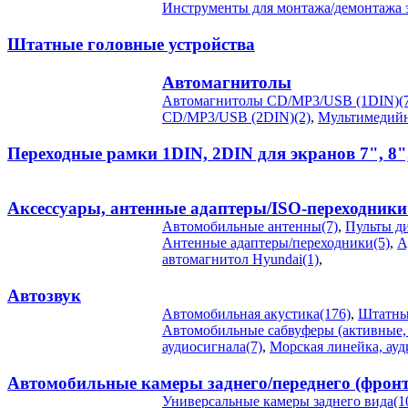
Инструменты для монтажа/демонтажа э
Штатные головные устройства
Автомагнитолы
Автомагнитолы CD/MP3/USB (1DIN)(7
CD/MP3/USB (2DIN)(2)
,
Мультимедийн
Переходные рамки 1DIN, 2DIN для экранов 7", 8"
Аксессуары, антенные адаптеры/ISO-переходники
Автомобильные антенны(7)
,
Пульты ди
Антенные адаптеры/переходники(5)
,
А
автомагнитол Hyundai(1)
,
Автозвук
Автомобильная акустика(176)
,
Штатные
Автомобильные сабвуферы (активные, 
аудиосигнала(7)
,
Морская линейка, ауди
Автомобильные камеры заднего/переднего (фронт
Универсальные камеры заднего вида(1