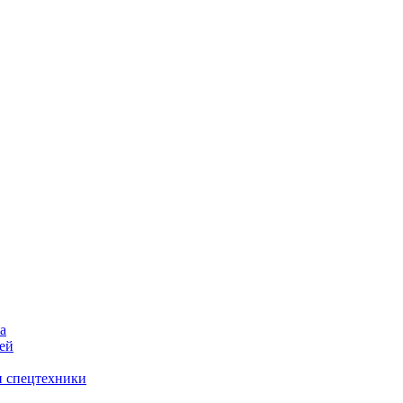
а
ей
и спецтехники