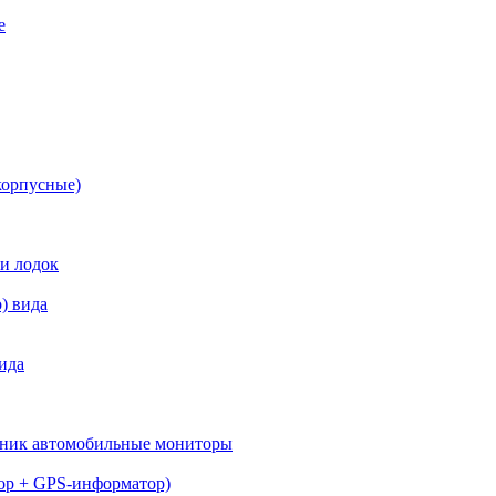
е
корпусные)
 и лодок
) вида
ида
вник автомобильные мониторы
тор + GPS-информатор)