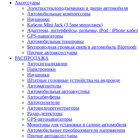
Аксессуары
Электростеклоподъемники в двери автомобиля
Автомобильные компрессоры
Наушники
Кабели Mini Jack (3,5мм миниджек)
Адаптеры, интерфейсы, разъемы, iPod / iPhone кабе
GPS-навигаторы
Автомобильная тонировка
Беспроводная громкая связь в автомобиль Bluetooth
Прочие автоаксессуары
РАСПРОДАЖА
Автосигнализации
Парктроники
Наушники
Штатные головные устройства на андроиде
Автомагнитолы
Автомобильная автоакустика
Автосабвуферы
Автоусилители
Автовидеорегистраторы
Радар-детекторы
GPS-автонавигаторы
Мониторы для установки в салоне автомобиля
Автомобильные преобразователи напряжения
Прочие автоаксессуары