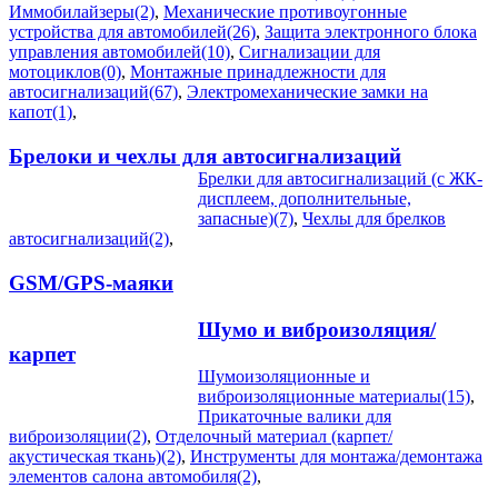
Иммобилайзеры(2)
,
Механические противоугонные
устройства для автомобилей(26)
,
Защита электронного блока
управления автомобилей(10)
,
Сигнализации для
мотоциклов(0)
,
Монтажные принадлежности для
автосигнализаций(67)
,
Электромеханические замки на
капот(1)
,
Брелоки и чехлы для автосигнализаций
Брелки для автосигнализаций (с ЖК-
дисплеем, дополнительные,
запасные)(7)
,
Чехлы для брелков
автосигнализаций(2)
,
GSM/GPS-маяки
Шумо и виброизоляция/
карпет
Шумоизоляционные и
виброизоляционные материалы(15)
,
Прикаточные валики для
виброизоляции(2)
,
Отделочный материал (карпет/
акустическая ткань)(2)
,
Инструменты для монтажа/демонтажа
элементов салона автомобиля(2)
,