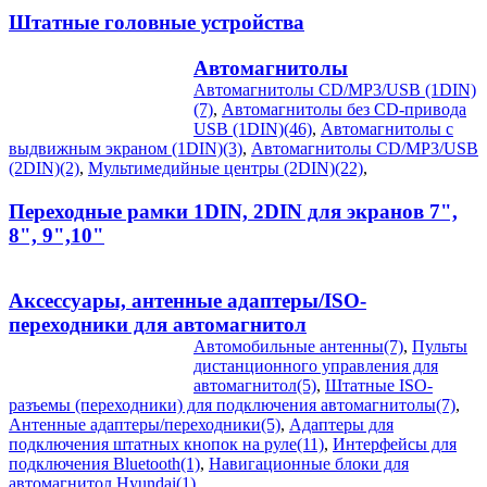
Штатные головные устройства
Автомагнитолы
Автомагнитолы CD/MP3/USB (1DIN)
(7)
,
Автомагнитолы без CD-привода
USB (1DIN)(46)
,
Автомагнитолы с
выдвижным экраном (1DIN)(3)
,
Автомагнитолы CD/MP3/USB
(2DIN)(2)
,
Мультимедийные центры (2DIN)(22)
,
Переходные рамки 1DIN, 2DIN для экранов 7",
8", 9",10"
Аксессуары, антенные адаптеры/ISO-
переходники для автомагнитол
Автомобильные антенны(7)
,
Пульты
дистанционного управления для
автомагнитол(5)
,
Штатные ISO-
разъемы (переходники) для подключения автомагнитолы(7)
,
Антенные адаптеры/переходники(5)
,
Адаптеры для
подключения штатных кнопок на руле(11)
,
Интерфейсы для
подключения Bluetooth(1)
,
Навигационные блоки для
автомагнитол Hyundai(1)
,