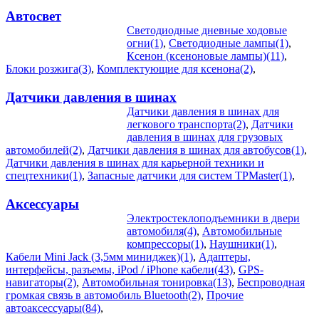
Автосвет
Светодиодные дневные ходовые
огни(1)
,
Светодиодные лампы(1)
,
Ксенон (ксеноновые лампы)(11)
,
Блоки розжига(3)
,
Комплектующие для ксенона(2)
,
Датчики давления в шинах
Датчики давления в шинах для
легкового транспорта(2)
,
Датчики
давления в шинах для грузовых
автомобилей(2)
,
Датчики давления в шинах для автобусов(1)
,
Датчики давления в шинах для карьерной техники и
спецтехники(1)
,
Запасные датчики для систем TPMaster(1)
,
Аксессуары
Электростеклоподъемники в двери
автомобиля(4)
,
Автомобильные
компрессоры(1)
,
Наушники(1)
,
Кабели Mini Jack (3,5мм миниджек)(1)
,
Адаптеры,
интерфейсы, разъемы, iPod / iPhone кабели(43)
,
GPS-
навигаторы(2)
,
Автомобильная тонировка(13)
,
Беспроводная
громкая связь в автомобиль Bluetooth(2)
,
Прочие
автоаксессуары(84)
,