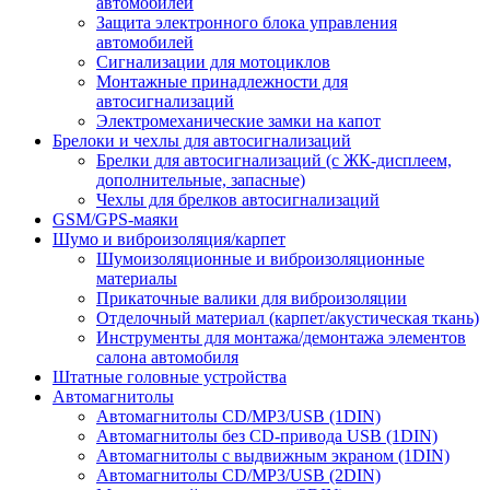
автомобилей
Защита электронного блока управления
автомобилей
Сигнализации для мотоциклов
Монтажные принадлежности для
автосигнализаций
Электромеханические замки на капот
Брелоки и чехлы для автосигнализаций
Брелки для автосигнализаций (с ЖК-дисплеем,
дополнительные, запасные)
Чехлы для брелков автосигнализаций
GSM/GPS-маяки
Шумо и виброизоляция/карпет
Шумоизоляционные и виброизоляционные
материалы
Прикаточные валики для виброизоляции
Отделочный материал (карпет/акустическая ткань)
Инструменты для монтажа/демонтажа элементов
салона автомобиля
Штатные головные устройства
Автомагнитолы
Автомагнитолы CD/MP3/USB (1DIN)
Автомагнитолы без CD-привода USB (1DIN)
Автомагнитолы с выдвижным экраном (1DIN)
Автомагнитолы CD/MP3/USB (2DIN)