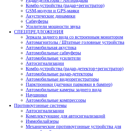
Радар-детекторы / Антирадары
Комбо-устройства (радар+регистратор)
GSM-модули и GPS-маяки
Акустические динамики
Сабвуферы
Усилители мощности звука
СПЕЦПРЕДЛОЖЕНИЯ
Зеркала заднего вида со встроенным монитором
Автомагнитолы / Штатные головные устройства
Автомобильная акустика
Автомобильные сабвуферы
Автомобильные усилители
Автосигнализации
Комбо-устройства (радар-детектор+регистратор)
Автомобильные радар-детекторы
Автомобильные видеорегистраторы
Парктроники (датчики парковки в бампер)
Автомобильные камеры заднего вида
Наушники
Автомобильные компрессоры
Противоугонные системы
Автосигнализации
Комплектующие для автосигнализаций
Иммобилайзеры
Механические противоугонные устройства для