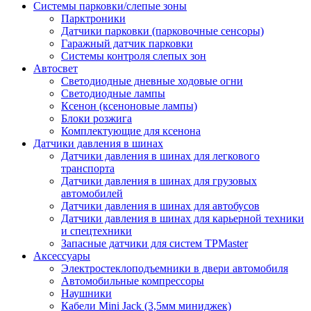
Системы парковки/слепые зоны
Парктроники
Датчики парковки (парковочные сенсоры)
Гаражный датчик парковки
Системы контроля слепых зон
Автосвет
Светодиодные дневные ходовые огни
Светодиодные лампы
Ксенон (ксеноновые лампы)
Блоки розжига
Комплектующие для ксенона
Датчики давления в шинах
Датчики давления в шинах для легкового
транспорта
Датчики давления в шинах для грузовых
автомобилей
Датчики давления в шинах для автобусов
Датчики давления в шинах для карьерной техники
и спецтехники
Запасные датчики для систем TPMaster
Аксессуары
Электростеклоподъемники в двери автомобиля
Автомобильные компрессоры
Наушники
Кабели Mini Jack (3,5мм миниджек)