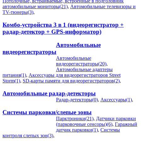
Потолочные, встраиваемые, встроенные в подголовник
автомобильные мониторы(21)
,
Автомобильные телевизоры и
TV-тюнеры(3)
,
Комбо-устройства 3 в 1 (видеорегистратор +
радар-детектор + GPS-информатор)
Автомобильные
видеорегистраторы
Автомобильные
видеорегистраторы(20)
,
Автомобильные адаптеры
питания(1)
,
Аксессуары для видеорегистраторов Street
Storm(1)
,
SD-карты памяти для видеорегистраторов(2)
,
Автомобильные радар-детекторы
Радар-детекторы(0)
,
Аксессуары(1)
,
Системы парковки/слепые зоны
Парктроники(21)
,
Датчики парковки
(парковочные сенсоры)(6)
,
Гаражный
датчик парковки(1)
,
Системы
контроля слепых зон(3)
,