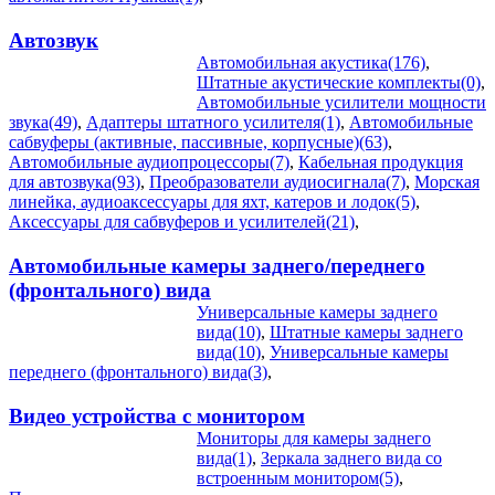
Автозвук
Автомобильная акустика(176)
,
Штатные акустические комплекты(0)
,
Автомобильные усилители мощности
звука(49)
,
Адаптеры штатного усилителя(1)
,
Автомобильные
сабвуферы (активные, пассивные, корпусные)(63)
,
Автомобильные аудиопроцессоры(7)
,
Кабельная продукция
для автозвука(93)
,
Преобразователи аудиосигнала(7)
,
Морская
линейка, аудиоаксессуары для яхт, катеров и лодок(5)
,
Аксессуары для сабвуферов и усилителей(21)
,
Автомобильные камеры заднего/переднего
(фронтального) вида
Универсальные камеры заднего
вида(10)
,
Штатные камеры заднего
вида(10)
,
Универсальные камеры
переднего (фронтального) вида(3)
,
Видео устройства c монитором
Мониторы для камеры заднего
вида(1)
,
Зеркала заднего вида со
встроенным монитором(5)
,