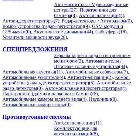
Автомагнитолы / Мультимедийные
центры(27)
,
Парктроники для
бампера(8)
,
Автосигнализации(4)
,
Автовидеорегистраторы(7)
,
Радар-детекторы / Антирадары(0)
,
Комбо-устройства (радар+регистратор)(9)
,
GSM-модули и
GPS-маяки(0)
,
Акустические динамики(44)
,
Сабвуферы(18)
,
Усилители мощности звука(28)
,
СПЕЦПРЕДЛОЖЕНИЯ
Зеркала заднего вида со встроенным
монитором(2)
,
Автомагнитолы /
Штатные головные устройства(34)
,
Автомобильная акустика(11)
,
Автомобильные сабвуферы(7)
,
Автомобильные усилители(4)
,
Автосигнализации(2)
,
Комбо-
устройства (радар-детектор+регистратор)(5)
,
Автомобильные
радар-детекторы(0)
,
Автомобильные видеорегистраторы(4)
,
Парктроники (датчики парковки в бампер)(6)
,
Автомобильные камеры заднего вида(4)
,
Наушники(0)
,
Автомобильные компрессоры(0)
,
Противоугонные системы
Автосигнализации(11)
,
Комплектующие для
автосигнализаций(8)
,