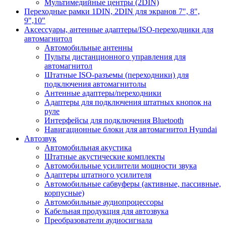
Мультимедийные центры (2DIN)
Переходные рамки 1DIN, 2DIN для экранов 7", 8",
9",10"
Аксессуары, антенные адаптеры/ISO-переходники для
автомагнитол
Автомобильные антенны
Пульты дистанционного управления для
автомагнитол
Штатные ISO-разъемы (переходники) для
подключения автомагнитолы
Антенные адаптеры/переходники
Адаптеры для подключения штатных кнопок на
руле
Интерфейсы для подключения Bluetooth
Навигационные блоки для автомагнитол Hyundai
Автозвук
Автомобильная акустика
Штатные акустические комплекты
Автомобильные усилители мощности звука
Адаптеры штатного усилителя
Автомобильные сабвуферы (активные, пассивные,
корпусные)
Автомобильные аудиопроцессоры
Кабельная продукция для автозвука
Преобразователи аудиосигнала