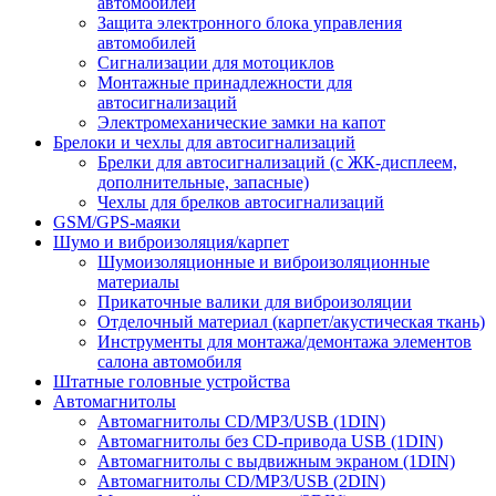
автомобилей
Защита электронного блока управления
автомобилей
Сигнализации для мотоциклов
Монтажные принадлежности для
автосигнализаций
Электромеханические замки на капот
Брелоки и чехлы для автосигнализаций
Брелки для автосигнализаций (с ЖК-дисплеем,
дополнительные, запасные)
Чехлы для брелков автосигнализаций
GSM/GPS-маяки
Шумо и виброизоляция/карпет
Шумоизоляционные и виброизоляционные
материалы
Прикаточные валики для виброизоляции
Отделочный материал (карпет/акустическая ткань)
Инструменты для монтажа/демонтажа элементов
салона автомобиля
Штатные головные устройства
Автомагнитолы
Автомагнитолы CD/MP3/USB (1DIN)
Автомагнитолы без CD-привода USB (1DIN)
Автомагнитолы с выдвижным экраном (1DIN)
Автомагнитолы CD/MP3/USB (2DIN)