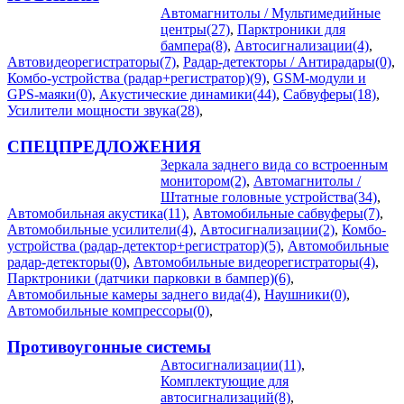
Автомагнитолы / Мультимедийные
центры(27)
,
Парктроники для
бампера(8)
,
Автосигнализации(4)
,
Автовидеорегистраторы(7)
,
Радар-детекторы / Антирадары(0)
,
Комбо-устройства (радар+регистратор)(9)
,
GSM-модули и
GPS-маяки(0)
,
Акустические динамики(44)
,
Сабвуферы(18)
,
Усилители мощности звука(28)
,
СПЕЦПРЕДЛОЖЕНИЯ
Зеркала заднего вида со встроенным
монитором(2)
,
Автомагнитолы /
Штатные головные устройства(34)
,
Автомобильная акустика(11)
,
Автомобильные сабвуферы(7)
,
Автомобильные усилители(4)
,
Автосигнализации(2)
,
Комбо-
устройства (радар-детектор+регистратор)(5)
,
Автомобильные
радар-детекторы(0)
,
Автомобильные видеорегистраторы(4)
,
Парктроники (датчики парковки в бампер)(6)
,
Автомобильные камеры заднего вида(4)
,
Наушники(0)
,
Автомобильные компрессоры(0)
,
Противоугонные системы
Автосигнализации(11)
,
Комплектующие для
автосигнализаций(8)
,