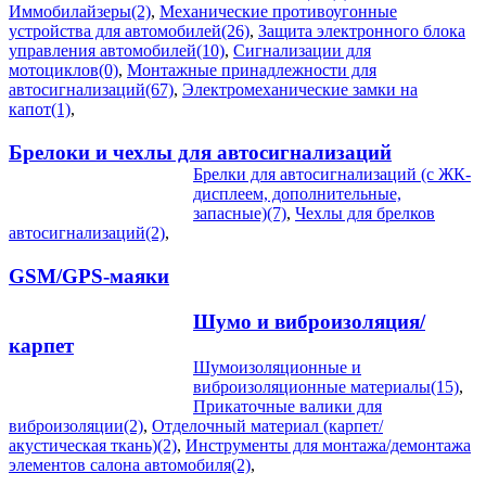
Иммобилайзеры(2)
,
Механические противоугонные
устройства для автомобилей(26)
,
Защита электронного блока
управления автомобилей(10)
,
Сигнализации для
мотоциклов(0)
,
Монтажные принадлежности для
автосигнализаций(67)
,
Электромеханические замки на
капот(1)
,
Брелоки и чехлы для автосигнализаций
Брелки для автосигнализаций (с ЖК-
дисплеем, дополнительные,
запасные)(7)
,
Чехлы для брелков
автосигнализаций(2)
,
GSM/GPS-маяки
Шумо и виброизоляция/
карпет
Шумоизоляционные и
виброизоляционные материалы(15)
,
Прикаточные валики для
виброизоляции(2)
,
Отделочный материал (карпет/
акустическая ткань)(2)
,
Инструменты для монтажа/демонтажа
элементов салона автомобиля(2)
,