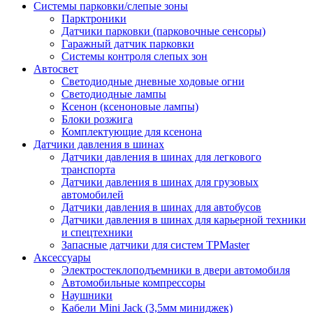
Системы парковки/слепые зоны
Парктроники
Датчики парковки (парковочные сенсоры)
Гаражный датчик парковки
Системы контроля слепых зон
Автосвет
Светодиодные дневные ходовые огни
Светодиодные лампы
Ксенон (ксеноновые лампы)
Блоки розжига
Комплектующие для ксенона
Датчики давления в шинах
Датчики давления в шинах для легкового
транспорта
Датчики давления в шинах для грузовых
автомобилей
Датчики давления в шинах для автобусов
Датчики давления в шинах для карьерной техники
и спецтехники
Запасные датчики для систем TPMaster
Аксессуары
Электростеклоподъемники в двери автомобиля
Автомобильные компрессоры
Наушники
Кабели Mini Jack (3,5мм миниджек)