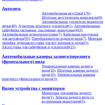
Автозвук
Автомобильная акустика(176)
,
Штатные акустические комплекты(0)
,
Автомобильные усилители мощности
звука(49)
,
Адаптеры штатного усилителя(1)
,
Автомобильные
сабвуферы (активные, пассивные, корпусные)(63)
,
Автомобильные аудиопроцессоры(7)
,
Кабельная продукция
для автозвука(93)
,
Преобразователи аудиосигнала(7)
,
Морская
линейка, аудиоаксессуары для яхт, катеров и лодок(5)
,
Аксессуары для сабвуферов и усилителей(21)
,
Автомобильные камеры заднего/переднего
(фронтального) вида
Универсальные камеры заднего
вида(10)
,
Штатные камеры заднего
вида(10)
,
Универсальные камеры
переднего (фронтального) вида(3)
,
Видео устройства c монитором
Мониторы для камеры заднего
вида(1)
,
Зеркала заднего вида со
встроенным монитором(5)
,