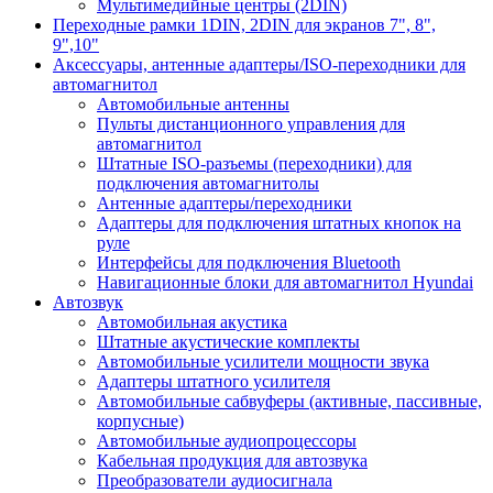
Мультимедийные центры (2DIN)
Переходные рамки 1DIN, 2DIN для экранов 7", 8",
9",10"
Аксессуары, антенные адаптеры/ISO-переходники для
автомагнитол
Автомобильные антенны
Пульты дистанционного управления для
автомагнитол
Штатные ISO-разъемы (переходники) для
подключения автомагнитолы
Антенные адаптеры/переходники
Адаптеры для подключения штатных кнопок на
руле
Интерфейсы для подключения Bluetooth
Навигационные блоки для автомагнитол Hyundai
Автозвук
Автомобильная акустика
Штатные акустические комплекты
Автомобильные усилители мощности звука
Адаптеры штатного усилителя
Автомобильные сабвуферы (активные, пассивные,
корпусные)
Автомобильные аудиопроцессоры
Кабельная продукция для автозвука
Преобразователи аудиосигнала