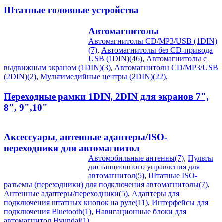
Штатные головные устройства
Автомагнитолы
Автомагнитолы CD/MP3/USB (1DIN)
(7)
,
Автомагнитолы без CD-привода
USB (1DIN)(46)
,
Автомагнитолы с
выдвижным экраном (1DIN)(3)
,
Автомагнитолы CD/MP3/USB
(2DIN)(2)
,
Мультимедийные центры (2DIN)(22)
,
Переходные рамки 1DIN, 2DIN для экранов 7",
8", 9",10"
Аксессуары, антенные адаптеры/ISO-
переходники для автомагнитол
Автомобильные антенны(7)
,
Пульты
дистанционного управления для
автомагнитол(5)
,
Штатные ISO-
разъемы (переходники) для подключения автомагнитолы(7)
,
Антенные адаптеры/переходники(5)
,
Адаптеры для
подключения штатных кнопок на руле(11)
,
Интерфейсы для
подключения Bluetooth(1)
,
Навигационные блоки для
автомагнитол Hyundai(1)
,