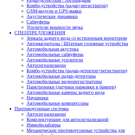
Радар-детекторы / Антирадары
Комбо-устройства (радар+регистратор)
GSM-модули и GPS-маяки
Акустические динамики
Сабвуферы
Усилители мощности звука
СПЕЦПРЕДЛОЖЕНИЯ
Зеркала заднего вида со встроенным монитором
Автомагнитолы / Штатные головные устройства
Автомобильная акустика
Автомобильные сабвуферы
Автомобильные усилители
Автосигнализации
Комбо-устройства (радар-детектор+регистратор)
Автомобильные радар-детекторы
Автомобильные видеорегистраторы
Парктроники (датчики парковки в бампер)
Автомобильные камеры заднего вида
Наушники
Автомобильные компрессоры
Противоугонные системы
Автосигнализации
Комплектующие для автосигнализаций
Иммобилайзеры
Механические противоугонные устройства для