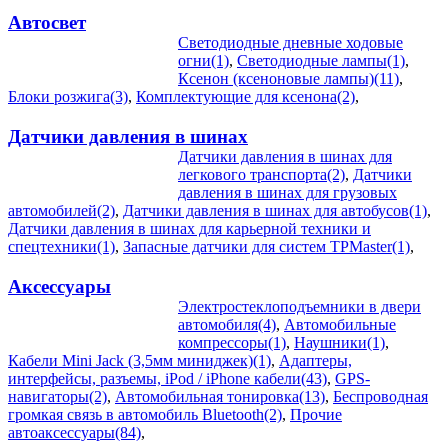
Автосвет
Светодиодные дневные ходовые
огни(1)
,
Светодиодные лампы(1)
,
Ксенон (ксеноновые лампы)(11)
,
Блоки розжига(3)
,
Комплектующие для ксенона(2)
,
Датчики давления в шинах
Датчики давления в шинах для
легкового транспорта(2)
,
Датчики
давления в шинах для грузовых
автомобилей(2)
,
Датчики давления в шинах для автобусов(1)
,
Датчики давления в шинах для карьерной техники и
спецтехники(1)
,
Запасные датчики для систем TPMaster(1)
,
Аксессуары
Электростеклоподъемники в двери
автомобиля(4)
,
Автомобильные
компрессоры(1)
,
Наушники(1)
,
Кабели Mini Jack (3,5мм миниджек)(1)
,
Адаптеры,
интерфейсы, разъемы, iPod / iPhone кабели(43)
,
GPS-
навигаторы(2)
,
Автомобильная тонировка(13)
,
Беспроводная
громкая связь в автомобиль Bluetooth(2)
,
Прочие
автоаксессуары(84)
,