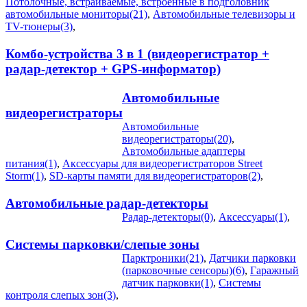
Потолочные, встраиваемые, встроенные в подголовник
автомобильные мониторы(21)
,
Автомобильные телевизоры и
TV-тюнеры(3)
,
Комбо-устройства 3 в 1 (видеорегистратор +
радар-детектор + GPS-информатор)
Автомобильные
видеорегистраторы
Автомобильные
видеорегистраторы(20)
,
Автомобильные адаптеры
питания(1)
,
Аксессуары для видеорегистраторов Street
Storm(1)
,
SD-карты памяти для видеорегистраторов(2)
,
Автомобильные радар-детекторы
Радар-детекторы(0)
,
Аксессуары(1)
,
Системы парковки/слепые зоны
Парктроники(21)
,
Датчики парковки
(парковочные сенсоры)(6)
,
Гаражный
датчик парковки(1)
,
Системы
контроля слепых зон(3)
,