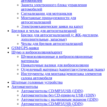
автомобилей
Защита электронного блока управления
автомобилей
Сигнализации для мотоциклов
Монтажные принадлежности для
автосигнализаций
Электромеханические замки на капот
Брелоки и чехлы для автосигнализаций
Брелки для автосигнализаций (с ЖК-дисплеем,
дополнительные, запасные)
Чехлы для брелков автосигнализаций
GSM/GPS-маяки
Шумо и виброизоляция/карпет
Шумоизоляционные и виброизоляционные
материалы
Прикаточные валики для виброизоляции
Отделочный материал (карпет/акустическая ткань)
Инструменты для монтажа/демонтажа элементов
салона автомобиля
Штатные головные устройства
Автомагнитолы
Автомагнитолы CD/MP3/USB (1DIN)
Автомагнитолы без CD-привода USB (1DIN)
Автомагнитолы с выдвижным экраном (1DIN)
Автомагнитолы CD/MP3/USB (2DIN)