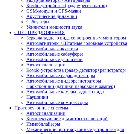
Радар-детекторы / Антирадары
Комбо-устройства (радар+регистратор)
GSM-модули и GPS-маяки
Акустические динамики
Сабвуферы
Усилители мощности звука
СПЕЦПРЕДЛОЖЕНИЯ
Зеркала заднего вида со встроенным монитором
Автомагнитолы / Штатные головные устройства
Автомобильная акустика
Автомобильные сабвуферы
Автомобильные усилители
Автосигнализации
Комбо-устройства (радар-детектор+регистратор)
Автомобильные радар-детекторы
Автомобильные видеорегистраторы
Парктроники (датчики парковки в бампер)
Автомобильные камеры заднего вида
Наушники
Автомобильные компрессоры
Противоугонные системы
Автосигнализации
Комплектующие для автосигнализаций
Иммобилайзеры
Механические противоугонные устройства для