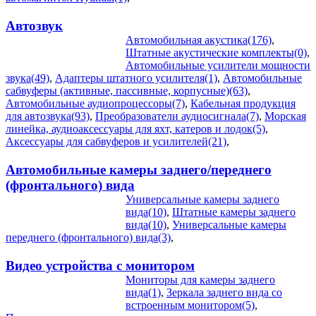
Автозвук
Автомобильная акустика(176)
,
Штатные акустические комплекты(0)
,
Автомобильные усилители мощности
звука(49)
,
Адаптеры штатного усилителя(1)
,
Автомобильные
сабвуферы (активные, пассивные, корпусные)(63)
,
Автомобильные аудиопроцессоры(7)
,
Кабельная продукция
для автозвука(93)
,
Преобразователи аудиосигнала(7)
,
Морская
линейка, аудиоаксессуары для яхт, катеров и лодок(5)
,
Аксессуары для сабвуферов и усилителей(21)
,
Автомобильные камеры заднего/переднего
(фронтального) вида
Универсальные камеры заднего
вида(10)
,
Штатные камеры заднего
вида(10)
,
Универсальные камеры
переднего (фронтального) вида(3)
,
Видео устройства c монитором
Мониторы для камеры заднего
вида(1)
,
Зеркала заднего вида со
встроенным монитором(5)
,