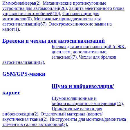
Иммобилайзеры(2)
,
Механические противоугонные
устройства для автомобилей(26)
,
Защита электронного блока
управления автомобилей(10)
,
Сигнализации для
мотоциклов(0)
,
Монтажные принадлежности для
автосигнализаций(67)
,
Электромеханические замки на
капот(1)
,
Брелоки и чехлы для автосигнализаций
Брелки для автосигнализаций (с ЖК-
дисплеем, дополнительные,
запасные)(7)
,
Чехлы для брелков
автосигнализаций(2)
,
GSM/GPS-маяки
Шумо и виброизоляция/
карпет
Шумоизоляционные и
виброизоляционные материалы(15)
,
Прикаточные валики для
виброизоляции(2)
,
Отделочный материал (карпет/
акустическая ткань)(2)
,
Инструменты для монтажа/демонтажа
элементов салона автомобиля(2)
,