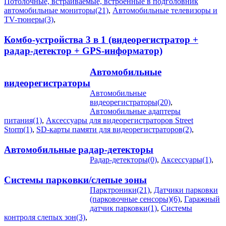
Потолочные, встраиваемые, встроенные в подголовник
автомобильные мониторы(21)
,
Автомобильные телевизоры и
TV-тюнеры(3)
,
Комбо-устройства 3 в 1 (видеорегистратор +
радар-детектор + GPS-информатор)
Автомобильные
видеорегистраторы
Автомобильные
видеорегистраторы(20)
,
Автомобильные адаптеры
питания(1)
,
Аксессуары для видеорегистраторов Street
Storm(1)
,
SD-карты памяти для видеорегистраторов(2)
,
Автомобильные радар-детекторы
Радар-детекторы(0)
,
Аксессуары(1)
,
Системы парковки/слепые зоны
Парктроники(21)
,
Датчики парковки
(парковочные сенсоры)(6)
,
Гаражный
датчик парковки(1)
,
Системы
контроля слепых зон(3)
,