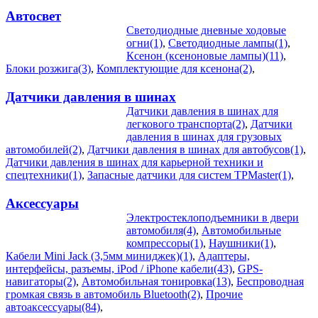
Автосвет
Светодиодные дневные ходовые
огни(1)
,
Светодиодные лампы(1)
,
Ксенон (ксеноновые лампы)(11)
,
Блоки розжига(3)
,
Комплектующие для ксенона(2)
,
Датчики давления в шинах
Датчики давления в шинах для
легкового транспорта(2)
,
Датчики
давления в шинах для грузовых
автомобилей(2)
,
Датчики давления в шинах для автобусов(1)
,
Датчики давления в шинах для карьерной техники и
спецтехники(1)
,
Запасные датчики для систем TPMaster(1)
,
Аксессуары
Электростеклоподъемники в двери
автомобиля(4)
,
Автомобильные
компрессоры(1)
,
Наушники(1)
,
Кабели Mini Jack (3,5мм миниджек)(1)
,
Адаптеры,
интерфейсы, разъемы, iPod / iPhone кабели(43)
,
GPS-
навигаторы(2)
,
Автомобильная тонировка(13)
,
Беспроводная
громкая связь в автомобиль Bluetooth(2)
,
Прочие
автоаксессуары(84)
,