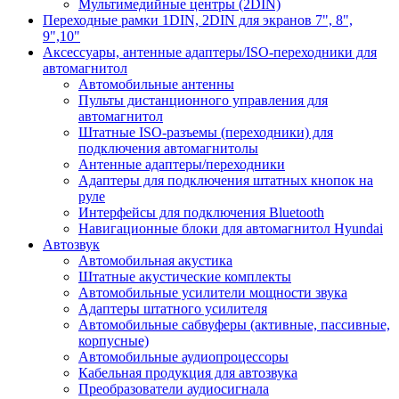
Мультимедийные центры (2DIN)
Переходные рамки 1DIN, 2DIN для экранов 7", 8",
9",10"
Аксессуары, антенные адаптеры/ISO-переходники для
автомагнитол
Автомобильные антенны
Пульты дистанционного управления для
автомагнитол
Штатные ISO-разъемы (переходники) для
подключения автомагнитолы
Антенные адаптеры/переходники
Адаптеры для подключения штатных кнопок на
руле
Интерфейсы для подключения Bluetooth
Навигационные блоки для автомагнитол Hyundai
Автозвук
Автомобильная акустика
Штатные акустические комплекты
Автомобильные усилители мощности звука
Адаптеры штатного усилителя
Автомобильные сабвуферы (активные, пассивные,
корпусные)
Автомобильные аудиопроцессоры
Кабельная продукция для автозвука
Преобразователи аудиосигнала