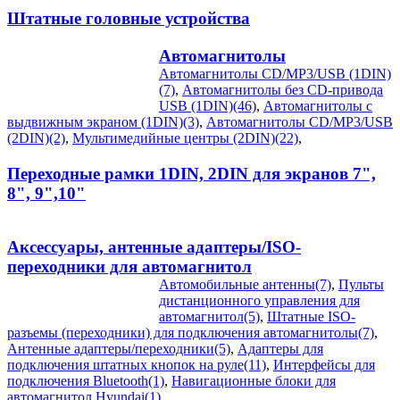
Штатные головные устройства
Автомагнитолы
Автомагнитолы CD/MP3/USB (1DIN)
(7)
,
Автомагнитолы без CD-привода
USB (1DIN)(46)
,
Автомагнитолы с
выдвижным экраном (1DIN)(3)
,
Автомагнитолы CD/MP3/USB
(2DIN)(2)
,
Мультимедийные центры (2DIN)(22)
,
Переходные рамки 1DIN, 2DIN для экранов 7",
8", 9",10"
Аксессуары, антенные адаптеры/ISO-
переходники для автомагнитол
Автомобильные антенны(7)
,
Пульты
дистанционного управления для
автомагнитол(5)
,
Штатные ISO-
разъемы (переходники) для подключения автомагнитолы(7)
,
Антенные адаптеры/переходники(5)
,
Адаптеры для
подключения штатных кнопок на руле(11)
,
Интерфейсы для
подключения Bluetooth(1)
,
Навигационные блоки для
автомагнитол Hyundai(1)
,