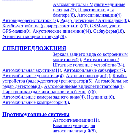
Автомагнитолы / Мультимедийные
центры(27)
,
Парктроники для
бампера(8)
,
Автосигнализации(4)
,
Автовидеорегистраторы(7)
,
Радар-детекторы / Антирадары(0)
,
Комбо-устройства (радар+регистратор)(9)
,
GSM-модули и
GPS-маяки(0)
,
Акустические динамики(44)
,
Сабвуферы(18)
,
Усилители мощности звука(28)
,
СПЕЦПРЕДЛОЖЕНИЯ
Зеркала заднего вида со встроенным
монитором(2)
,
Автомагнитолы /
Штатные головные устройства(34)
,
Автомобильная акустика(11)
,
Автомобильные сабвуферы(7)
,
Автомобильные усилители(4)
,
Автосигнализации(2)
,
Комбо-
устройства (радар-детектор+регистратор)(5)
,
Автомобильные
радар-детекторы(0)
,
Автомобильные видеорегистраторы(4)
,
Парктроники (датчики парковки в бампер)(6)
,
Автомобильные камеры заднего вида(4)
,
Наушники(0)
,
Автомобильные компрессоры(0)
,
Противоугонные системы
Автосигнализации(11)
,
Комплектующие для
автосигнализаций(8)
,