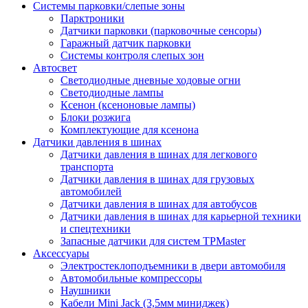
Системы парковки/слепые зоны
Парктроники
Датчики парковки (парковочные сенсоры)
Гаражный датчик парковки
Системы контроля слепых зон
Автосвет
Светодиодные дневные ходовые огни
Светодиодные лампы
Ксенон (ксеноновые лампы)
Блоки розжига
Комплектующие для ксенона
Датчики давления в шинах
Датчики давления в шинах для легкового
транспорта
Датчики давления в шинах для грузовых
автомобилей
Датчики давления в шинах для автобусов
Датчики давления в шинах для карьерной техники
и спецтехники
Запасные датчики для систем TPMaster
Аксессуары
Электростеклоподъемники в двери автомобиля
Автомобильные компрессоры
Наушники
Кабели Mini Jack (3,5мм миниджек)