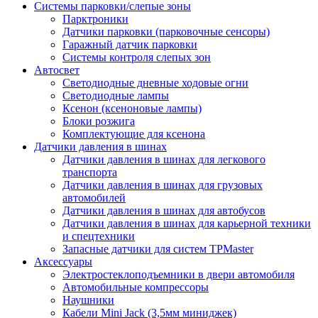
Системы парковки/слепые зоны
Парктроники
Датчики парковки (парковочные сенсоры)
Гаражный датчик парковки
Системы контроля слепых зон
Автосвет
Светодиодные дневные ходовые огни
Светодиодные лампы
Ксенон (ксеноновые лампы)
Блоки розжига
Комплектующие для ксенона
Датчики давления в шинах
Датчики давления в шинах для легкового
транспорта
Датчики давления в шинах для грузовых
автомобилей
Датчики давления в шинах для автобусов
Датчики давления в шинах для карьерной техники
и спецтехники
Запасные датчики для систем TPMaster
Аксессуары
Электростеклоподъемники в двери автомобиля
Автомобильные компрессоры
Наушники
Кабели Mini Jack (3,5мм миниджек)