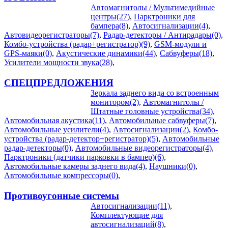
Автомагнитолы / Мультимедийные
центры(27)
,
Парктроники для
бампера(8)
,
Автосигнализации(4)
,
Автовидеорегистраторы(7)
,
Радар-детекторы / Антирадары(0)
,
Комбо-устройства (радар+регистратор)(9)
,
GSM-модули и
GPS-маяки(0)
,
Акустические динамики(44)
,
Сабвуферы(18)
,
Усилители мощности звука(28)
,
СПЕЦПРЕДЛОЖЕНИЯ
Зеркала заднего вида со встроенным
монитором(2)
,
Автомагнитолы /
Штатные головные устройства(34)
,
Автомобильная акустика(11)
,
Автомобильные сабвуферы(7)
,
Автомобильные усилители(4)
,
Автосигнализации(2)
,
Комбо-
устройства (радар-детектор+регистратор)(5)
,
Автомобильные
радар-детекторы(0)
,
Автомобильные видеорегистраторы(4)
,
Парктроники (датчики парковки в бампер)(6)
,
Автомобильные камеры заднего вида(4)
,
Наушники(0)
,
Автомобильные компрессоры(0)
,
Противоугонные системы
Автосигнализации(11)
,
Комплектующие для
автосигнализаций(8)
,