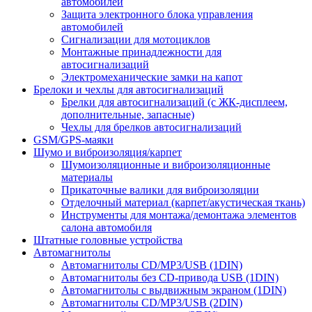
автомобилей
Защита электронного блока управления
автомобилей
Сигнализации для мотоциклов
Монтажные принадлежности для
автосигнализаций
Электромеханические замки на капот
Брелоки и чехлы для автосигнализаций
Брелки для автосигнализаций (с ЖК-дисплеем,
дополнительные, запасные)
Чехлы для брелков автосигнализаций
GSM/GPS-маяки
Шумо и виброизоляция/карпет
Шумоизоляционные и виброизоляционные
материалы
Прикаточные валики для виброизоляции
Отделочный материал (карпет/акустическая ткань)
Инструменты для монтажа/демонтажа элементов
салона автомобиля
Штатные головные устройства
Автомагнитолы
Автомагнитолы CD/MP3/USB (1DIN)
Автомагнитолы без CD-привода USB (1DIN)
Автомагнитолы с выдвижным экраном (1DIN)
Автомагнитолы CD/MP3/USB (2DIN)