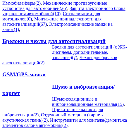
Иммобилайзеры(2)
,
Механические противоугонные
устройства для автомобилей(26)
,
Защита электронного блока
управления автомобилей(10)
,
Сигнализации для
мотоциклов(0)
,
Монтажные принадлежности для
автосигнализаций(67)
,
Электромеханические замки на
капот(1)
,
Брелоки и чехлы для автосигнализаций
Брелки для автосигнализаций (с ЖК-
дисплеем, дополнительные,
запасные)(7)
,
Чехлы для брелков
автосигнализаций(2)
,
GSM/GPS-маяки
Шумо и виброизоляция/
карпет
Шумоизоляционные и
виброизоляционные материалы(15)
,
Прикаточные валики для
виброизоляции(2)
,
Отделочный материал (карпет/
акустическая ткань)(2)
,
Инструменты для монтажа/демонтажа
элементов салона автомобиля(2)
,