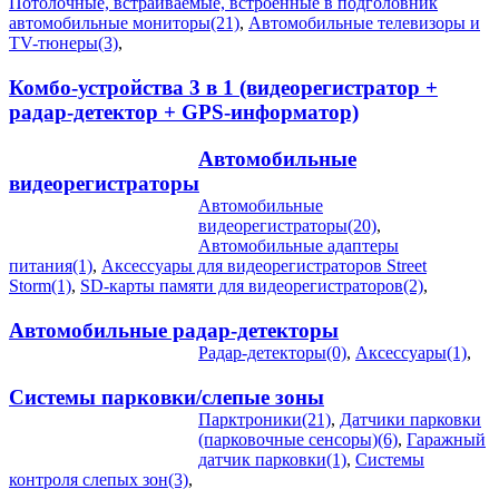
Потолочные, встраиваемые, встроенные в подголовник
автомобильные мониторы(21)
,
Автомобильные телевизоры и
TV-тюнеры(3)
,
Комбо-устройства 3 в 1 (видеорегистратор +
радар-детектор + GPS-информатор)
Автомобильные
видеорегистраторы
Автомобильные
видеорегистраторы(20)
,
Автомобильные адаптеры
питания(1)
,
Аксессуары для видеорегистраторов Street
Storm(1)
,
SD-карты памяти для видеорегистраторов(2)
,
Автомобильные радар-детекторы
Радар-детекторы(0)
,
Аксессуары(1)
,
Системы парковки/слепые зоны
Парктроники(21)
,
Датчики парковки
(парковочные сенсоры)(6)
,
Гаражный
датчик парковки(1)
,
Системы
контроля слепых зон(3)
,