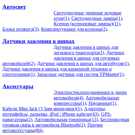
Автосвет
Светодиодные дневные ходовые
огни(1)
,
Светодиодные лампы(1)
,
Ксенон (ксеноновые лампы)(11)
,
Блоки розжига(3)
,
Комплектующие для ксенона(2)
,
Датчики давления в шинах
Датчики давления в шинах для
легкового транспорта(2)
,
Датчики
давления в шинах для грузовых
автомобилей(2)
,
Датчики давления в шинах для автобусов(1)
,
Датчики давления в шинах для карьерной техники и
спецтехники(1)
,
Запасные датчики для систем TPMaster(1)
,
Аксессуары
Электростеклоподъемники в двери
автомобиля(4)
,
Автомобильные
компрессоры(1)
,
Наушники(1)
,
Кабели Mini Jack (3,5мм миниджек)(1)
,
Адаптеры,
интерфейсы, разъемы, iPod / iPhone кабели(43)
,
GPS-
навигаторы(2)
,
Автомобильная тонировка(13)
,
Беспроводная
громкая связь в автомобиль Bluetooth(2)
,
Прочие
автоаксессуары(84)
,