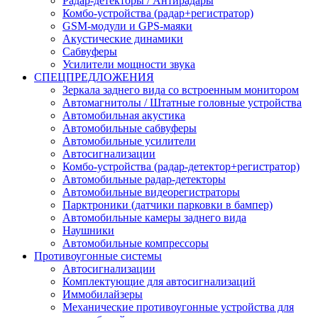
Радар-детекторы / Антирадары
Комбо-устройства (радар+регистратор)
GSM-модули и GPS-маяки
Акустические динамики
Сабвуферы
Усилители мощности звука
СПЕЦПРЕДЛОЖЕНИЯ
Зеркала заднего вида со встроенным монитором
Автомагнитолы / Штатные головные устройства
Автомобильная акустика
Автомобильные сабвуферы
Автомобильные усилители
Автосигнализации
Комбо-устройства (радар-детектор+регистратор)
Автомобильные радар-детекторы
Автомобильные видеорегистраторы
Парктроники (датчики парковки в бампер)
Автомобильные камеры заднего вида
Наушники
Автомобильные компрессоры
Противоугонные системы
Автосигнализации
Комплектующие для автосигнализаций
Иммобилайзеры
Механические противоугонные устройства для