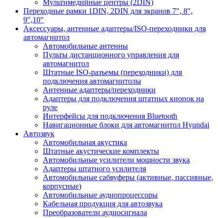
Мультимедийные центры (2DIN)
Переходные рамки 1DIN, 2DIN для экранов 7", 8",
9",10"
Аксессуары, антенные адаптеры/ISO-переходники для
автомагнитол
Автомобильные антенны
Пульты дистанционного управления для
автомагнитол
Штатные ISO-разъемы (переходники) для
подключения автомагнитолы
Антенные адаптеры/переходники
Адаптеры для подключения штатных кнопок на
руле
Интерфейсы для подключения Bluetooth
Навигационные блоки для автомагнитол Hyundai
Автозвук
Автомобильная акустика
Штатные акустические комплекты
Автомобильные усилители мощности звука
Адаптеры штатного усилителя
Автомобильные сабвуферы (активные, пассивные,
корпусные)
Автомобильные аудиопроцессоры
Кабельная продукция для автозвука
Преобразователи аудиосигнала