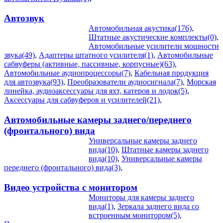
Автозвук
Автомобильная акустика(176)
,
Штатные акустические комплекты(0)
,
Автомобильные усилители мощности
звука(49)
,
Адаптеры штатного усилителя(1)
,
Автомобильные
сабвуферы (активные, пассивные, корпусные)(63)
,
Автомобильные аудиопроцессоры(7)
,
Кабельная продукция
для автозвука(93)
,
Преобразователи аудиосигнала(7)
,
Морская
линейка, аудиоаксессуары для яхт, катеров и лодок(5)
,
Аксессуары для сабвуферов и усилителей(21)
,
Автомобильные камеры заднего/переднего
(фронтального) вида
Универсальные камеры заднего
вида(10)
,
Штатные камеры заднего
вида(10)
,
Универсальные камеры
переднего (фронтального) вида(3)
,
Видео устройства c монитором
Мониторы для камеры заднего
вида(1)
,
Зеркала заднего вида со
встроенным монитором(5)
,