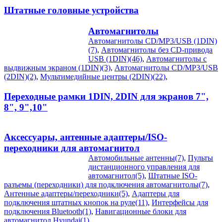
Штатные головные устройства
Автомагнитолы
Автомагнитолы CD/MP3/USB (1DIN)
(7)
,
Автомагнитолы без CD-привода
USB (1DIN)(46)
,
Автомагнитолы с
выдвижным экраном (1DIN)(3)
,
Автомагнитолы CD/MP3/USB
(2DIN)(2)
,
Мультимедийные центры (2DIN)(22)
,
Переходные рамки 1DIN, 2DIN для экранов 7",
8", 9",10"
Аксессуары, антенные адаптеры/ISO-
переходники для автомагнитол
Автомобильные антенны(7)
,
Пульты
дистанционного управления для
автомагнитол(5)
,
Штатные ISO-
разъемы (переходники) для подключения автомагнитолы(7)
,
Антенные адаптеры/переходники(5)
,
Адаптеры для
подключения штатных кнопок на руле(11)
,
Интерфейсы для
подключения Bluetooth(1)
,
Навигационные блоки для
автомагнитол Hyundai(1)
,