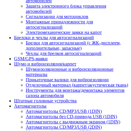
автомобилей
Защита электронного блока управления
автомобилей
Сигнализации для мотоциклов
Монтажные принадлежности для
автосигнализаций
Электромеханические замки на капот
Брелоки и чехлы для автосигнализаций
Брелки для автосигнализаций (с ЖК-дисплеем,
дополнительные, запасные)
Чехлы для брелков автосигнализаций
GSM/GPS-маяки
Шумо и виброизоляция/карпет
Шумоизоляционные и виброизоляционные
материалы
Прикаточные валики для виброизоляции
Отделочный материал (карпет/акустическая ткань)
Инструменты для монтажа/демонтажа элементов
салона автомобиля
Штатные головные устройства
Автомагнитолы
Автомагнитолы CD/MP3/USB (1DIN)
Автомагнитолы без CD-привода USB (1DIN)
Автомагнитолы с выдвижным экраном (1DIN)
Автомагнитолы CD/MP3/USB (2DIN)