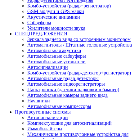
Радар-детекторы / Антирадары
Комбо-устройства (радар+регистратор)
GSM-модули и GPS-маяки
Акустические динамики
Сабвуферы
Усилители мощности звука
СПЕЦПРЕДЛОЖЕНИЯ
Зеркала заднего вида со встроенным монитором
Автомагнитолы / Штатные головные устройства
Автомобильная акустика
Автомобильные сабвуферы
Автомобильные усилители
Автосигнализации
Комбо-устройства (радар-детектор+регистратор)
Автомобильные радар-детекторы
Автомобильные видеорегистраторы
Парктроники (датчики парковки в бампер)
Автомобильные камеры заднего вида
Наушники
Автомобильные компрессоры
Противоугонные системы
Автосигнализации
Комплектующие для автосигнализаций
Иммобилайзеры
Механические противоугонные устройства для