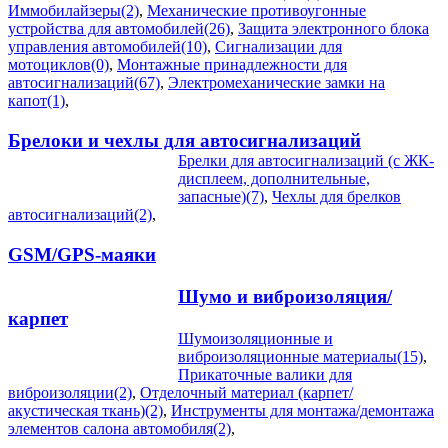
Иммобилайзеры(2)
,
Механические противоугонные
устройства для автомобилей(26)
,
Защита электронного блока
управления автомобилей(10)
,
Сигнализации для
мотоциклов(0)
,
Монтажные принадлежности для
автосигнализаций(67)
,
Электромеханические замки на
капот(1)
,
Брелоки и чехлы для автосигнализаций
Брелки для автосигнализаций (с ЖК-
дисплеем, дополнительные,
запасные)(7)
,
Чехлы для брелков
автосигнализаций(2)
,
GSM/GPS-маяки
Шумо и виброизоляция/
карпет
Шумоизоляционные и
виброизоляционные материалы(15)
,
Прикаточные валики для
виброизоляции(2)
,
Отделочный материал (карпет/
акустическая ткань)(2)
,
Инструменты для монтажа/демонтажа
элементов салона автомобиля(2)
,