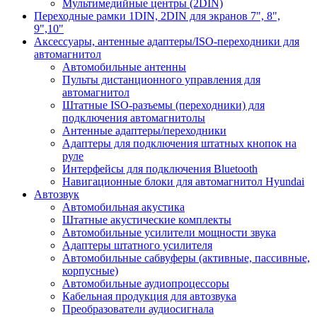
Мультимедийные центры (2DIN)
Переходные рамки 1DIN, 2DIN для экранов 7", 8",
9",10"
Аксессуары, антенные адаптеры/ISO-переходники для
автомагнитол
Автомобильные антенны
Пульты дистанционного управления для
автомагнитол
Штатные ISO-разъемы (переходники) для
подключения автомагнитолы
Антенные адаптеры/переходники
Адаптеры для подключения штатных кнопок на
руле
Интерфейсы для подключения Bluetooth
Навигационные блоки для автомагнитол Hyundai
Автозвук
Автомобильная акустика
Штатные акустические комплекты
Автомобильные усилители мощности звука
Адаптеры штатного усилителя
Автомобильные сабвуферы (активные, пассивные,
корпусные)
Автомобильные аудиопроцессоры
Кабельная продукция для автозвука
Преобразователи аудиосигнала