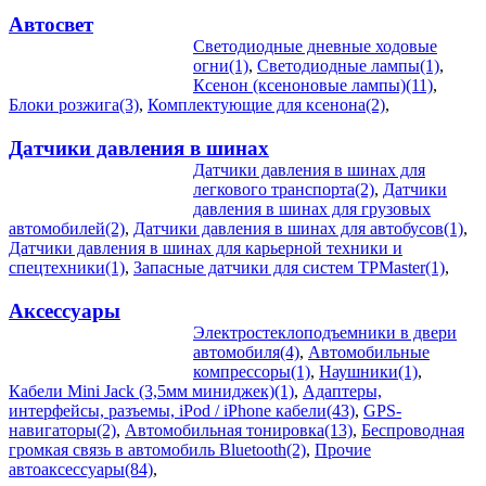
Автосвет
Светодиодные дневные ходовые
огни(1)
,
Светодиодные лампы(1)
,
Ксенон (ксеноновые лампы)(11)
,
Блоки розжига(3)
,
Комплектующие для ксенона(2)
,
Датчики давления в шинах
Датчики давления в шинах для
легкового транспорта(2)
,
Датчики
давления в шинах для грузовых
автомобилей(2)
,
Датчики давления в шинах для автобусов(1)
,
Датчики давления в шинах для карьерной техники и
спецтехники(1)
,
Запасные датчики для систем TPMaster(1)
,
Аксессуары
Электростеклоподъемники в двери
автомобиля(4)
,
Автомобильные
компрессоры(1)
,
Наушники(1)
,
Кабели Mini Jack (3,5мм миниджек)(1)
,
Адаптеры,
интерфейсы, разъемы, iPod / iPhone кабели(43)
,
GPS-
навигаторы(2)
,
Автомобильная тонировка(13)
,
Беспроводная
громкая связь в автомобиль Bluetooth(2)
,
Прочие
автоаксессуары(84)
,