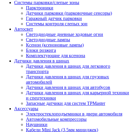
Системы парковки/слепые зоны
Парктроники
Датчики парковки (парковочные сенсоры)
Гаражный датчик парковки
Системы контроля слепых зон
Автосвет
Светодиодные дневные ходовые огни
Светодиодные лампы
Ксенон (ксеноновые лампы)
Блоки розжига
Комплектующие для ксенона
Датчики давления в шинах
Датчики давления в шинах для легкового
транспорта
Датчики давления в шинах для грузовых
автомобилей
Датчики давления в шинах для автобусов
Датчики давления в шинах для карьерной техники
и спецтехники
Запасные датчики для систем TPMaster
Аксессуары
Электростеклоподъемники в двери автомобиля
Автомобильные компрессоры
Наушники
Кабели Mini Jack (3,5мм миниджек)