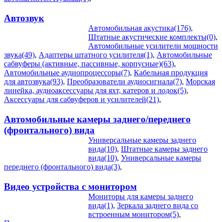
Автозвук
Автомобильная акустика(176)
,
Штатные акустические комплекты(0)
,
Автомобильные усилители мощности
звука(49)
,
Адаптеры штатного усилителя(1)
,
Автомобильные
сабвуферы (активные, пассивные, корпусные)(63)
,
Автомобильные аудиопроцессоры(7)
,
Кабельная продукция
для автозвука(93)
,
Преобразователи аудиосигнала(7)
,
Морская
линейка, аудиоаксессуары для яхт, катеров и лодок(5)
,
Аксессуары для сабвуферов и усилителей(21)
,
Автомобильные камеры заднего/переднего
(фронтального) вида
Универсальные камеры заднего
вида(10)
,
Штатные камеры заднего
вида(10)
,
Универсальные камеры
переднего (фронтального) вида(3)
,
Видео устройства c монитором
Мониторы для камеры заднего
вида(1)
,
Зеркала заднего вида со
встроенным монитором(5)
,