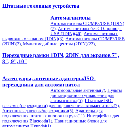
Штатные головные устройства
Автомагнитолы
Автомагнитолы CD/MP3/USB (1DIN)
(7)
,
Автомагнитолы без CD-привода
USB (1DIN)(46)
,
Автомагнитолы с
выдвижным экраном (1DIN)(3)
,
Автомагнитолы CD/MP3/USB
(2DIN)(2)
,
Мультимедийные центры (2DIN)(22)
,
Переходные рамки 1DIN, 2DIN для экранов 7",
8", 9",10"
Аксессуары, антенные адаптеры/ISO-
переходники для автомагнитол
Автомобильные антенны(7)
,
Пульты
дистанционного управления для
автомагнитол(5)
,
Штатные ISO-
разъемы (переходники) для подключения автомагнитолы(7)
,
Антенные адаптеры/переходники(5)
,
Адаптеры для
подключения штатных кнопок на руле(11)
,
Интерфейсы для
подключения Bluetooth(1)
,
Навигационные блоки для
автомагнитол Hyundai(1)
,