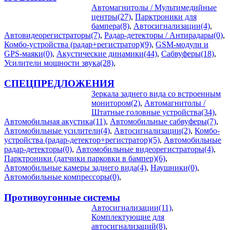
Автомагнитолы / Мультимедийные
центры(27)
,
Парктроники для
бампера(8)
,
Автосигнализации(4)
,
Автовидеорегистраторы(7)
,
Радар-детекторы / Антирадары(0)
,
Комбо-устройства (радар+регистратор)(9)
,
GSM-модули и
GPS-маяки(0)
,
Акустические динамики(44)
,
Сабвуферы(18)
,
Усилители мощности звука(28)
,
СПЕЦПРЕДЛОЖЕНИЯ
Зеркала заднего вида со встроенным
монитором(2)
,
Автомагнитолы /
Штатные головные устройства(34)
,
Автомобильная акустика(11)
,
Автомобильные сабвуферы(7)
,
Автомобильные усилители(4)
,
Автосигнализации(2)
,
Комбо-
устройства (радар-детектор+регистратор)(5)
,
Автомобильные
радар-детекторы(0)
,
Автомобильные видеорегистраторы(4)
,
Парктроники (датчики парковки в бампер)(6)
,
Автомобильные камеры заднего вида(4)
,
Наушники(0)
,
Автомобильные компрессоры(0)
,
Противоугонные системы
Автосигнализации(11)
,
Комплектующие для
автосигнализаций(8)
,