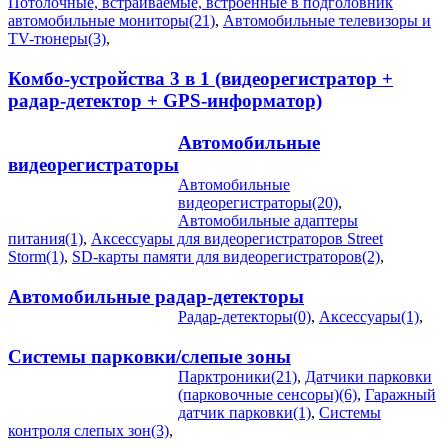
Потолочные, встраиваемые, встроенные в подголовник
автомобильные мониторы(21)
,
Автомобильные телевизоры и
TV-тюнеры(3)
,
Комбо-устройства 3 в 1 (видеорегистратор +
радар-детектор + GPS-информатор)
Автомобильные
видеорегистраторы
Автомобильные
видеорегистраторы(20)
,
Автомобильные адаптеры
питания(1)
,
Аксессуары для видеорегистраторов Street
Storm(1)
,
SD-карты памяти для видеорегистраторов(2)
,
Автомобильные радар-детекторы
Радар-детекторы(0)
,
Аксессуары(1)
,
Системы парковки/слепые зоны
Парктроники(21)
,
Датчики парковки
(парковочные сенсоры)(6)
,
Гаражный
датчик парковки(1)
,
Системы
контроля слепых зон(3)
,