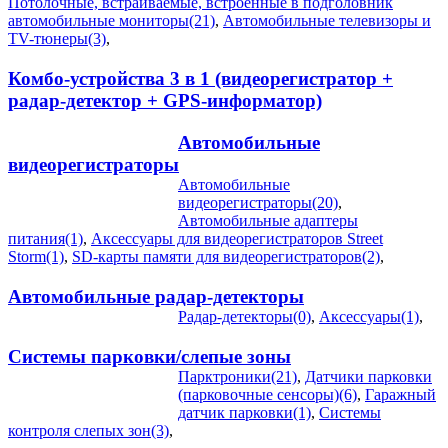
Потолочные, встраиваемые, встроенные в подголовник
автомобильные мониторы(21)
,
Автомобильные телевизоры и
TV-тюнеры(3)
,
Комбо-устройства 3 в 1 (видеорегистратор +
радар-детектор + GPS-информатор)
Автомобильные
видеорегистраторы
Автомобильные
видеорегистраторы(20)
,
Автомобильные адаптеры
питания(1)
,
Аксессуары для видеорегистраторов Street
Storm(1)
,
SD-карты памяти для видеорегистраторов(2)
,
Автомобильные радар-детекторы
Радар-детекторы(0)
,
Аксессуары(1)
,
Системы парковки/слепые зоны
Парктроники(21)
,
Датчики парковки
(парковочные сенсоры)(6)
,
Гаражный
датчик парковки(1)
,
Системы
контроля слепых зон(3)
,