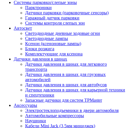
Системы парковки/слепые зоны
Парктроники
Датчики парковки (парковочные сенсоры)
Гаражный датчик парковки
Системы контроля слепых зон
Автосвет
Светодиодные дневные ходовые огни
Светодиодные лампы
Ксенон (ксеноновые лампы)
Блоки розжига
Комплектующие для ксенона
Датчики давления в шинах
Датчики давления в шинах для легкового
транспорта
Датчики давления в шинах для грузовых
автомобилей
Датчики давления в шинах для автобусов
Датчики давления в шинах для карьерной техники
и спецтехники
Запасные датчики для систем TPMaster
Аксессуары
Электростеклоподъемники в двери автомобиля
Автомобильные компрессоры
Наушники
Кабели Mini Jack (3,5мм миниджек)