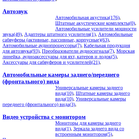
Автозвук
Автомобильная акустика(176)
,
Штатные акустические комплекты(0)
,
Автомобильные усилители мощности
звука(49)
,
Адаптеры штатного усилителя(1)
,
Автомобильные
сабвуферы (активные, пассивные, корпусные)(63)
,
Автомобильные аудиопроцессоры(7)
,
Кабельная продукция
для автозвука(93)
,
Преобразователи аудиосигнала(7)
,
Морская
линейка, аудиоаксессуары для яхт, катеров и лодок(5)
,
Аксессуары для сабвуферов и усилителей(21)
,
Автомобильные камеры заднего/переднего
(фронтального) вида
Универсальные камеры заднего
вида(10)
,
Штатные камеры заднего
вида(10)
,
Универсальные камеры
переднего (фронтального) вида(3)
,
Видео устройства c монитором
Мониторы для камеры заднего
вида(1)
,
Зеркала заднего вида со
встроенным монитором(5)
,