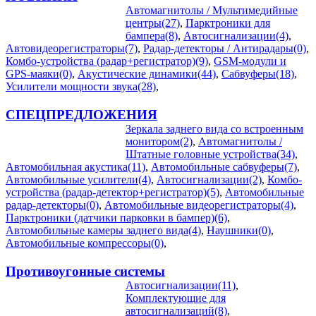
Автомагнитолы / Мультимедийные
центры(27)
,
Парктроники для
бампера(8)
,
Автосигнализации(4)
,
Автовидеорегистраторы(7)
,
Радар-детекторы / Антирадары(0)
,
Комбо-устройства (радар+регистратор)(9)
,
GSM-модули и
GPS-маяки(0)
,
Акустические динамики(44)
,
Сабвуферы(18)
,
Усилители мощности звука(28)
,
СПЕЦПРЕДЛОЖЕНИЯ
Зеркала заднего вида со встроенным
монитором(2)
,
Автомагнитолы /
Штатные головные устройства(34)
,
Автомобильная акустика(11)
,
Автомобильные сабвуферы(7)
,
Автомобильные усилители(4)
,
Автосигнализации(2)
,
Комбо-
устройства (радар-детектор+регистратор)(5)
,
Автомобильные
радар-детекторы(0)
,
Автомобильные видеорегистраторы(4)
,
Парктроники (датчики парковки в бампер)(6)
,
Автомобильные камеры заднего вида(4)
,
Наушники(0)
,
Автомобильные компрессоры(0)
,
Противоугонные системы
Автосигнализации(11)
,
Комплектующие для
автосигнализаций(8)
,