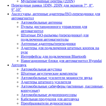
Мультимедийные центры (2DIN)
Переходные рамки 1DIN, 2DIN для экранов 7", 8",
9",10"
Аксессуары, антенные адаптеры/ISO-переходники для
автомагнитол
Автомобильные антенны
Пульты дистанционного управления для
автомагнитол
Штатные ISO-разъемы (переходники) для
подключения автомагнитолы
Антенные адаптеры/переходники
Адаптеры для подключения штатных кнопок на
руле
Интерфейсы для подключения Bluetooth
Навигационные блоки для автомагнитол Hyundai
Автозвук
Автомобильная акустика
Штатные акустические комплекты
Автомобильные усилители мощности звука
Адаптеры штатного усилителя
Автомобильные сабвуферы (активные, пассивные,
корпусные)
Автомобильные аудиопроцессоры
Кабельная продукция для автозвука
Преобразователи аудиосигнала