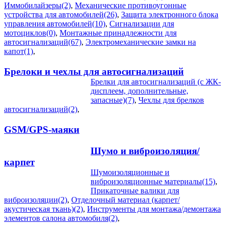
Иммобилайзеры(2)
,
Механические противоугонные
устройства для автомобилей(26)
,
Защита электронного блока
управления автомобилей(10)
,
Сигнализации для
мотоциклов(0)
,
Монтажные принадлежности для
автосигнализаций(67)
,
Электромеханические замки на
капот(1)
,
Брелоки и чехлы для автосигнализаций
Брелки для автосигнализаций (с ЖК-
дисплеем, дополнительные,
запасные)(7)
,
Чехлы для брелков
автосигнализаций(2)
,
GSM/GPS-маяки
Шумо и виброизоляция/
карпет
Шумоизоляционные и
виброизоляционные материалы(15)
,
Прикаточные валики для
виброизоляции(2)
,
Отделочный материал (карпет/
акустическая ткань)(2)
,
Инструменты для монтажа/демонтажа
элементов салона автомобиля(2)
,