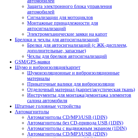
автомобилей
Защита электронного блока управления
автомобилей
Сигнализации для мотоциклов
Монтажные принадлежности для
автосигнализаций
Электромеханические замки на капот
Брелоки и чехлы для автосигнализаций
Брелки для автосигнализаций (с ЖК-дисплеем,
дополнительные, запасные)
Чехлы для брелков автосигнализаций
GSM/GPS-маяки
Шумо и виброизоляция/карпет
Шумоизоляционные и виброизоляционные
материалы
Прикаточные валики для виброизоляции
Отделочный материал (карпет/акустическая ткань)
Инструменты для монтажа/демонтажа элементов
салона автомобиля
Штатные головные устройства
Автомагнитолы
Автомагнитолы CD/MP3/USB (1DIN)
Автомагнитолы без CD-привода USB (1DIN)
Автомагнитолы с выдвижным экраном (1DIN)
Автомагнитолы CD/MP3/USB (2DIN)