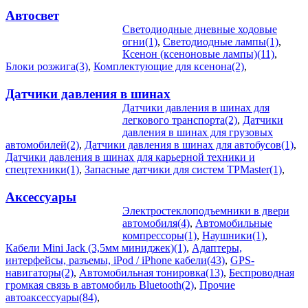
Автосвет
Светодиодные дневные ходовые
огни(1)
,
Светодиодные лампы(1)
,
Ксенон (ксеноновые лампы)(11)
,
Блоки розжига(3)
,
Комплектующие для ксенона(2)
,
Датчики давления в шинах
Датчики давления в шинах для
легкового транспорта(2)
,
Датчики
давления в шинах для грузовых
автомобилей(2)
,
Датчики давления в шинах для автобусов(1)
,
Датчики давления в шинах для карьерной техники и
спецтехники(1)
,
Запасные датчики для систем TPMaster(1)
,
Аксессуары
Электростеклоподъемники в двери
автомобиля(4)
,
Автомобильные
компрессоры(1)
,
Наушники(1)
,
Кабели Mini Jack (3,5мм миниджек)(1)
,
Адаптеры,
интерфейсы, разъемы, iPod / iPhone кабели(43)
,
GPS-
навигаторы(2)
,
Автомобильная тонировка(13)
,
Беспроводная
громкая связь в автомобиль Bluetooth(2)
,
Прочие
автоаксессуары(84)
,