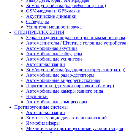
Радар-детекторы / Антирадары
Комбо-устройства (радар+регистратор)
GSM-модули и GPS-маяки
Акустические динамики
Сабвуферы
Усилители мощности звука
СПЕЦПРЕДЛОЖЕНИЯ
Зеркала заднего вида со встроенным монитором
Автомагнитолы / Штатные головные устройства
Автомобильная акустика
Автомобильные сабвуферы
Автомобильные усилители
Автосигнализации
Комбо-устройства (радар-детектор+регистратор)
Автомобильные радар-детекторы
Автомобильные видеорегистраторы
Парктроники (датчики парковки в бампер)
Автомобильные камеры заднего вида
Наушники
Автомобильные компрессоры
Противоугонные системы
Автосигнализации
Комплектующие для автосигнализаций
Иммобилайзеры
Механические противоугонные устройства для