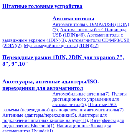
Штатные головные устройства
Автомагнитолы
Автомагнитолы CD/MP3/USB (1DIN)
(7)
,
Автомагнитолы без CD-привода
USB (1DIN)(46)
,
Автомагнитолы с
выдвижным экраном (1DIN)(3)
,
Автомагнитолы CD/MP3/USB
(2DIN)(2)
,
Мультимедийные центры (2DIN)(22)
,
Переходные рамки 1DIN, 2DIN для экранов 7",
8", 9",10"
Аксессуары, антенные адаптеры/ISO-
переходники для автомагнитол
Автомобильные антенны(7)
,
Пульты
дистанционного управления для
автомагнитол(5)
,
Штатные ISO-
разъемы (переходники) для подключения автомагнитолы(7)
,
Антенные адаптеры/переходники(5)
,
Адаптеры для
подключения штатных кнопок на руле(11)
,
Интерфейсы для
подключения Bluetooth(1)
,
Навигационные блоки для
автомагнитол Hyundai(1)
,