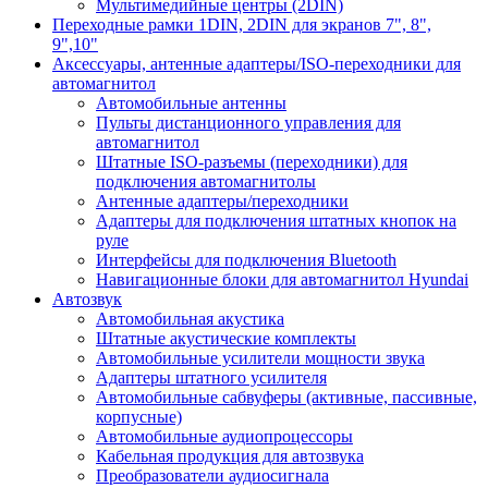
Мультимедийные центры (2DIN)
Переходные рамки 1DIN, 2DIN для экранов 7", 8",
9",10"
Аксессуары, антенные адаптеры/ISO-переходники для
автомагнитол
Автомобильные антенны
Пульты дистанционного управления для
автомагнитол
Штатные ISO-разъемы (переходники) для
подключения автомагнитолы
Антенные адаптеры/переходники
Адаптеры для подключения штатных кнопок на
руле
Интерфейсы для подключения Bluetooth
Навигационные блоки для автомагнитол Hyundai
Автозвук
Автомобильная акустика
Штатные акустические комплекты
Автомобильные усилители мощности звука
Адаптеры штатного усилителя
Автомобильные сабвуферы (активные, пассивные,
корпусные)
Автомобильные аудиопроцессоры
Кабельная продукция для автозвука
Преобразователи аудиосигнала