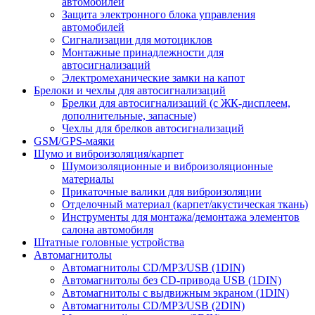
автомобилей
Защита электронного блока управления
автомобилей
Сигнализации для мотоциклов
Монтажные принадлежности для
автосигнализаций
Электромеханические замки на капот
Брелоки и чехлы для автосигнализаций
Брелки для автосигнализаций (с ЖК-дисплеем,
дополнительные, запасные)
Чехлы для брелков автосигнализаций
GSM/GPS-маяки
Шумо и виброизоляция/карпет
Шумоизоляционные и виброизоляционные
материалы
Прикаточные валики для виброизоляции
Отделочный материал (карпет/акустическая ткань)
Инструменты для монтажа/демонтажа элементов
салона автомобиля
Штатные головные устройства
Автомагнитолы
Автомагнитолы CD/MP3/USB (1DIN)
Автомагнитолы без CD-привода USB (1DIN)
Автомагнитолы с выдвижным экраном (1DIN)
Автомагнитолы CD/MP3/USB (2DIN)