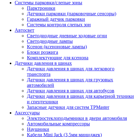
Системы парковки/слепые зоны
Парктроники
Датчики парковки (парковочные сенсоры)
Гаражный датчик парковки
Системы контроля слепых зон
Автосвет
Светодиодные дневные ходовые огни
Светодиодные лампы
Ксенон (ксеноновые лампы)
Блоки розжига
Комплектующие для ксенона
Датчики давления в шинах
Датчики давления в шинах для легкового
транспорта
Датчики давления в шинах для грузовых
автомобилей
Датчики давления в шинах для автобусов
Датчики давления в шинах для карьерной техники
и спецтехники
Запасные датчики для систем TPMaster
Аксессуары
Электростеклоподъемники в двери автомобиля
Автомобильные компрессоры
Наушники
Кабели Mini Jack (3,5мм миниджек)