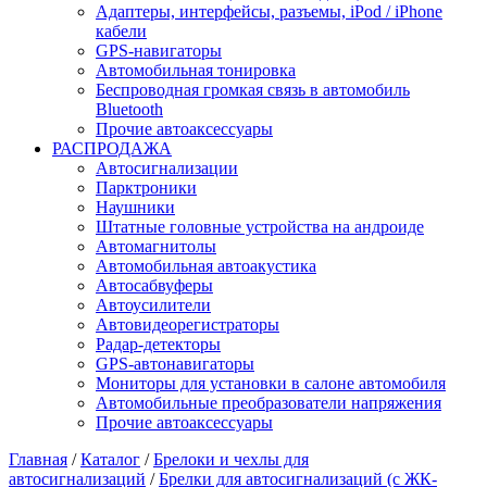
Адаптеры, интерфейсы, разъемы, iPod / iPhone
кабели
GPS-навигаторы
Автомобильная тонировка
Беспроводная громкая связь в автомобиль
Bluetooth
Прочие автоаксессуары
РАСПРОДАЖА
Автосигнализации
Парктроники
Наушники
Штатные головные устройства на андроиде
Автомагнитолы
Автомобильная автоакустика
Автосабвуферы
Автоусилители
Автовидеорегистраторы
Радар-детекторы
GPS-автонавигаторы
Мониторы для установки в салоне автомобиля
Автомобильные преобразователи напряжения
Прочие автоаксессуары
Главная
/
Каталог
/
Брелоки и чехлы для
автосигнализаций
/
Брелки для автосигнализаций (с ЖК-