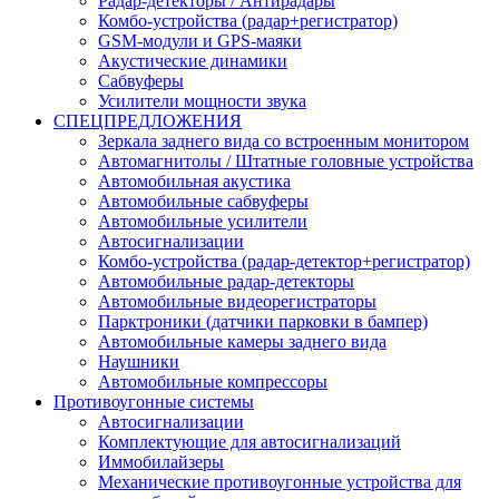
Радар-детекторы / Антирадары
Комбо-устройства (радар+регистратор)
GSM-модули и GPS-маяки
Акустические динамики
Сабвуферы
Усилители мощности звука
СПЕЦПРЕДЛОЖЕНИЯ
Зеркала заднего вида со встроенным монитором
Автомагнитолы / Штатные головные устройства
Автомобильная акустика
Автомобильные сабвуферы
Автомобильные усилители
Автосигнализации
Комбо-устройства (радар-детектор+регистратор)
Автомобильные радар-детекторы
Автомобильные видеорегистраторы
Парктроники (датчики парковки в бампер)
Автомобильные камеры заднего вида
Наушники
Автомобильные компрессоры
Противоугонные системы
Автосигнализации
Комплектующие для автосигнализаций
Иммобилайзеры
Механические противоугонные устройства для