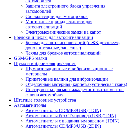
автомобилей
Защита электронного блока управления
автомобилей
Сигнализации для мотоциклов
Монтажные принадлежности для
автосигнализаций
Электромеханические замки на капот
Брелоки и чехлы для автосигнализаций
Брелки для автосигнализаций (с ЖК-дисплеем,
дополнительные, запасные)
Чехлы для брелков автосигнализаций
GSM/GPS-маяки
Шумо и виброизоляция/карпет
Шумоизоляционные и виброизоляционные
материалы
Прикаточные валики для виброизоляции
Отделочный материал (карпет/акустическая ткань)
Инструменты для монтажа/демонтажа элементов
салона автомобиля
Штатные головные устройства
Автомагнитолы
Автомагнитолы CD/MP3/USB (1DIN)
Автомагнитолы без CD-привода USB (1DIN)
Автомагнитолы с выдвижным экраном (1DIN)
Автомагнитолы CD/MP3/USB (2DIN)