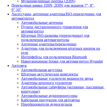
Мультимедийные центры (2DIN)
Переходные рамки 1DIN, 2DIN для экранов 7", 8",
9",10"
Аксессуары, антенные адаптеры/ISO-переходники для
автомагнитол
Автомобильные антенны
Пульты дистанционного управления для
автомагнитол
Штатные ISO-разъемы (переходники) для
подключения автомагнитолы
Антенные адаптеры/переходники
Адаптеры для подключения штатных кнопок на
руле
Интерфейсы для подключения Bluetooth
Навигационные блоки для автомагнитол Hyundai
Автозвук
Автомобильная акустика
Штатные акустические комплекты
Автомобильные усилители мощности звука
Адаптеры штатного усилителя
Автомобильные сабвуферы (активные, пассивные,
корпусные)
Автомобильные аудиопроцессоры
Кабельная продукция для автозвука
Преобразователи аудиосигнала