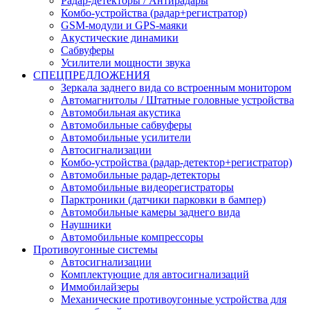
Радар-детекторы / Антирадары
Комбо-устройства (радар+регистратор)
GSM-модули и GPS-маяки
Акустические динамики
Сабвуферы
Усилители мощности звука
СПЕЦПРЕДЛОЖЕНИЯ
Зеркала заднего вида со встроенным монитором
Автомагнитолы / Штатные головные устройства
Автомобильная акустика
Автомобильные сабвуферы
Автомобильные усилители
Автосигнализации
Комбо-устройства (радар-детектор+регистратор)
Автомобильные радар-детекторы
Автомобильные видеорегистраторы
Парктроники (датчики парковки в бампер)
Автомобильные камеры заднего вида
Наушники
Автомобильные компрессоры
Противоугонные системы
Автосигнализации
Комплектующие для автосигнализаций
Иммобилайзеры
Механические противоугонные устройства для