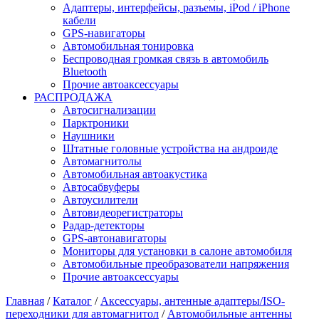
Адаптеры, интерфейсы, разъемы, iPod / iPhone
кабели
GPS-навигаторы
Автомобильная тонировка
Беспроводная громкая связь в автомобиль
Bluetooth
Прочие автоаксессуары
РАСПРОДАЖА
Автосигнализации
Парктроники
Наушники
Штатные головные устройства на андроиде
Автомагнитолы
Автомобильная автоакустика
Автосабвуферы
Автоусилители
Автовидеорегистраторы
Радар-детекторы
GPS-автонавигаторы
Мониторы для установки в салоне автомобиля
Автомобильные преобразователи напряжения
Прочие автоаксессуары
Главная
/
Каталог
/
Аксессуары, антенные адаптеры/ISO-
переходники для автомагнитол
/
Автомобильные антенны