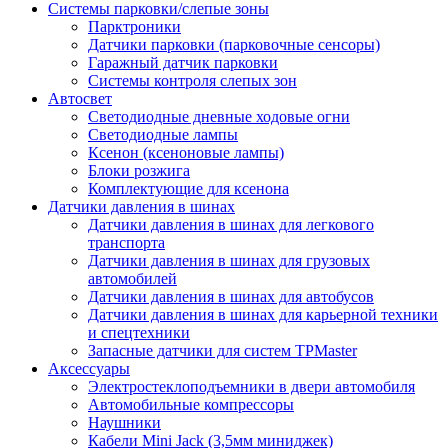
Системы парковки/слепые зоны
Парктроники
Датчики парковки (парковочные сенсоры)
Гаражный датчик парковки
Системы контроля слепых зон
Автосвет
Светодиодные дневные ходовые огни
Светодиодные лампы
Ксенон (ксеноновые лампы)
Блоки розжига
Комплектующие для ксенона
Датчики давления в шинах
Датчики давления в шинах для легкового
транспорта
Датчики давления в шинах для грузовых
автомобилей
Датчики давления в шинах для автобусов
Датчики давления в шинах для карьерной техники
и спецтехники
Запасные датчики для систем TPMaster
Аксессуары
Электростеклоподъемники в двери автомобиля
Автомобильные компрессоры
Наушники
Кабели Mini Jack (3,5мм миниджек)