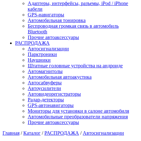
Адаптеры, интерфейсы, разъемы, iPod / iPhone
кабели
GPS-навигаторы
Автомобильная тонировка
Беспроводная громкая связь в автомобиль
Bluetooth
Прочие автоаксессуары
РАСПРОДАЖА
Автосигнализации
Парктроники
Наушники
Штатные головные устройства на андроиде
Автомагнитолы
Автомобильная автоакустика
Автосабвуферы
Автоусилители
Автовидеорегистраторы
Радар-детекторы
GPS-автонавигаторы
Мониторы для установки в салоне автомобиля
Автомобильные преобразователи напряжения
Прочие автоаксессуары
Главная
/
Каталог
/
РАСПРОДАЖА
/
Автосигнализации