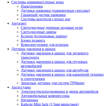
Системы парковки/слепые зоны
Парктроники
Датчики парковки (парковочные сенсоры)
Гаражный датчик парковки
Системы контроля слепых зон
Автосвет
Светодиодные дневные ходовые огни
Светодиодные лампы
Ксенон (ксеноновые лампы)
Блоки розжига
Комплектующие для ксенона
Датчики давления в шинах
Датчики давления в шинах для легкового
транспорта
Датчики давления в шинах для грузовых
автомобилей
Датчики давления в шинах для автобусов
Датчики давления в шинах для карьерной техники
и спецтехники
Запасные датчики для систем TPMaster
Аксессуары
Электростеклоподъемники в двери автомобиля
Автомобильные компрессоры
Наушники
Кабели Mini Jack (3,5мм миниджек)