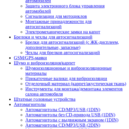
автомобилей
Защита электронного блока управления
автомобилей
Сигнализации для мотоциклов
Монтажные принадлежности для
автосигнализаций
Электромеханические замки на капот
Брелоки и чехлы для автосигнализаций
Брелки для автосигнализаций (с ЖК-дисплеем,
дополнительные, запасные)
Чехлы для брелков автосигнализаций
GSM/GPS-маяки
Шумо и виброизоляция/карпет
Шумоизоляционные и виброизоляционные
материалы
Прикаточные валики для виброизоляции
Отделочный материал (карпет/акустическая ткань)
Инструменты для монтажа/демонтажа элементов
салона автомобиля
Штатные головные устройства
Автомагнитолы
Автомагнитолы CD/MP3/USB (1DIN)
Автомагнитолы без CD-привода USB (1DIN)
Автомагнитолы с выдвижным экраном (1DIN)
Автомагнитолы CD/MP3/USB (2DIN)