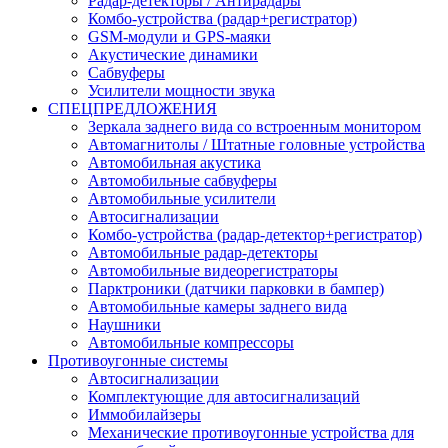
Радар-детекторы / Антирадары
Комбо-устройства (радар+регистратор)
GSM-модули и GPS-маяки
Акустические динамики
Сабвуферы
Усилители мощности звука
СПЕЦПРЕДЛОЖЕНИЯ
Зеркала заднего вида со встроенным монитором
Автомагнитолы / Штатные головные устройства
Автомобильная акустика
Автомобильные сабвуферы
Автомобильные усилители
Автосигнализации
Комбо-устройства (радар-детектор+регистратор)
Автомобильные радар-детекторы
Автомобильные видеорегистраторы
Парктроники (датчики парковки в бампер)
Автомобильные камеры заднего вида
Наушники
Автомобильные компрессоры
Противоугонные системы
Автосигнализации
Комплектующие для автосигнализаций
Иммобилайзеры
Механические противоугонные устройства для