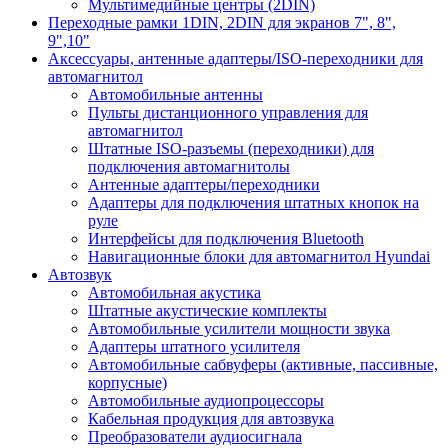
Мультимедийные центры (2DIN)
Переходные рамки 1DIN, 2DIN для экранов 7", 8",
9",10"
Аксессуары, антенные адаптеры/ISO-переходники для
автомагнитол
Автомобильные антенны
Пульты дистанционного управления для
автомагнитол
Штатные ISO-разъемы (переходники) для
подключения автомагнитолы
Антенные адаптеры/переходники
Адаптеры для подключения штатных кнопок на
руле
Интерфейсы для подключения Bluetooth
Навигационные блоки для автомагнитол Hyundai
Автозвук
Автомобильная акустика
Штатные акустические комплекты
Автомобильные усилители мощности звука
Адаптеры штатного усилителя
Автомобильные сабвуферы (активные, пассивные,
корпусные)
Автомобильные аудиопроцессоры
Кабельная продукция для автозвука
Преобразователи аудиосигнала