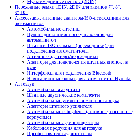
Мультимедийные центры (2DIN)
Переходные рамки 1DIN, 2DIN для экранов 7", 8",
9",10"
Аксессуары, антенные адаптеры/ISO-переходники для
автомагнитол
Автомобильные антенны
Пульты дистанционного управления для
автомагнитол
Штатные ISO-разъемы (переходники) для
подключения автомагнитолы
Антенные адаптеры/переходники
Адаптеры для подключения штатных кнопок на
руле
Интерфейсы для подключения Bluetooth
Навигационные блоки для автомагнитол Hyundai
Автозвук
Автомобильная акустика
Штатные акустические комплекты
Автомобильные усилители мощности звука
Адаптеры штатного усилителя
Автомобильные сабвуферы (активные, пассивные,
корпусные)
Автомобильные аудиопроцессоры
Кабельная продукция для автозвука
Преобразователи аудиосигнала