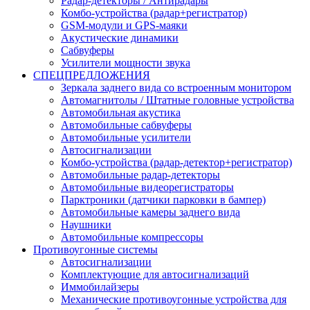
Радар-детекторы / Антирадары
Комбо-устройства (радар+регистратор)
GSM-модули и GPS-маяки
Акустические динамики
Сабвуферы
Усилители мощности звука
СПЕЦПРЕДЛОЖЕНИЯ
Зеркала заднего вида со встроенным монитором
Автомагнитолы / Штатные головные устройства
Автомобильная акустика
Автомобильные сабвуферы
Автомобильные усилители
Автосигнализации
Комбо-устройства (радар-детектор+регистратор)
Автомобильные радар-детекторы
Автомобильные видеорегистраторы
Парктроники (датчики парковки в бампер)
Автомобильные камеры заднего вида
Наушники
Автомобильные компрессоры
Противоугонные системы
Автосигнализации
Комплектующие для автосигнализаций
Иммобилайзеры
Механические противоугонные устройства для