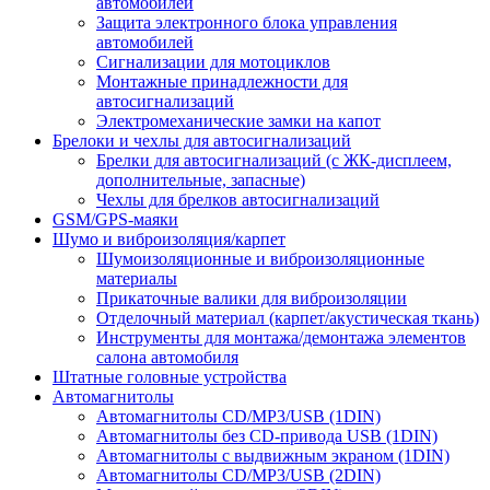
автомобилей
Защита электронного блока управления
автомобилей
Сигнализации для мотоциклов
Монтажные принадлежности для
автосигнализаций
Электромеханические замки на капот
Брелоки и чехлы для автосигнализаций
Брелки для автосигнализаций (с ЖК-дисплеем,
дополнительные, запасные)
Чехлы для брелков автосигнализаций
GSM/GPS-маяки
Шумо и виброизоляция/карпет
Шумоизоляционные и виброизоляционные
материалы
Прикаточные валики для виброизоляции
Отделочный материал (карпет/акустическая ткань)
Инструменты для монтажа/демонтажа элементов
салона автомобиля
Штатные головные устройства
Автомагнитолы
Автомагнитолы CD/MP3/USB (1DIN)
Автомагнитолы без CD-привода USB (1DIN)
Автомагнитолы с выдвижным экраном (1DIN)
Автомагнитолы CD/MP3/USB (2DIN)