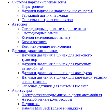
Системы парковки/слепые зоны
Парктроники
Датчики парковки (парковочные сенсоры)
Гаражный датчик парковки
Системы контроля слепых зон
Автосвет
Светодиодные дневные ходовые огни
Светодиодные лампы
Ксенон (ксеноновые лампы)
Блоки розжига
Комплектующие для ксенона
Датчики давления в шинах
Датчики давления в шинах для легкового
транспорта
Датчики давления в шинах для грузовых
автомобилей
Датчики давления в шинах для автобусов
Датчики давления в шинах для карьерной техники
и спецтехники
Запасные датчики для систем TPMaster
Аксессуары
Электростеклоподъемники в двери автомобиля
Автомобильные компрессоры
Наушники
Кабели Mini Jack (3,5мм миниджек)