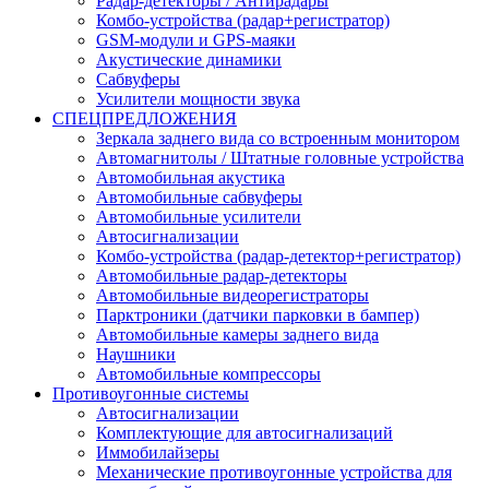
Радар-детекторы / Антирадары
Комбо-устройства (радар+регистратор)
GSM-модули и GPS-маяки
Акустические динамики
Сабвуферы
Усилители мощности звука
СПЕЦПРЕДЛОЖЕНИЯ
Зеркала заднего вида со встроенным монитором
Автомагнитолы / Штатные головные устройства
Автомобильная акустика
Автомобильные сабвуферы
Автомобильные усилители
Автосигнализации
Комбо-устройства (радар-детектор+регистратор)
Автомобильные радар-детекторы
Автомобильные видеорегистраторы
Парктроники (датчики парковки в бампер)
Автомобильные камеры заднего вида
Наушники
Автомобильные компрессоры
Противоугонные системы
Автосигнализации
Комплектующие для автосигнализаций
Иммобилайзеры
Механические противоугонные устройства для