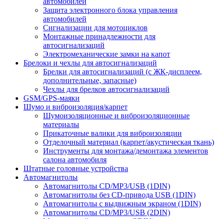
автомобилей
Защита электронного блока управления
автомобилей
Сигнализации для мотоциклов
Монтажные принадлежности для
автосигнализаций
Электромеханические замки на капот
Брелоки и чехлы для автосигнализаций
Брелки для автосигнализаций (с ЖК-дисплеем,
дополнительные, запасные)
Чехлы для брелков автосигнализаций
GSM/GPS-маяки
Шумо и виброизоляция/карпет
Шумоизоляционные и виброизоляционные
материалы
Прикаточные валики для виброизоляции
Отделочный материал (карпет/акустическая ткань)
Инструменты для монтажа/демонтажа элементов
салона автомобиля
Штатные головные устройства
Автомагнитолы
Автомагнитолы CD/MP3/USB (1DIN)
Автомагнитолы без CD-привода USB (1DIN)
Автомагнитолы с выдвижным экраном (1DIN)
Автомагнитолы CD/MP3/USB (2DIN)