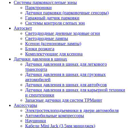
Системы парковки/слепые зоны
Парктроники
Датчики парковки (парковочные сенсоры)
Гаражный датчик парковки
Системы контроля слепых зон
Автосвет
Светодиодные дневные ходовые огни
Светодиодные лампы
Ксенон (ксеноновые лампы)
Блоки розжига
Комплектующие для ксенона
Датчики давления в шинах
Датчики давления в шинах для легкового
транспорта
Датчики давления в шинах для грузовых
автомобилей
Датчики давления в шинах для автобусов
Датчики давления в шинах для карьерной техники
и спецтехники
Запасные датчики для систем TPMaster
Аксессуары
Электростеклоподъемники в двери автомобиля
Автомобильные компрессоры
Наушники
Кабели Mini Jack (3,5мм миниджек)