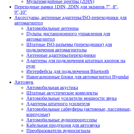
Мультимедийные центры (2DIN)
Переходные рамки 1DIN, 2DIN для экранов 7", 8",
9",10"
Аксессуары, антенные адаптеры/ISO-переходники для
автомагнитол
Автомобильные антенны
Пульты дистанционного управления для
автомагнитол
Штатные ISO-разъемы (переходники) для
подключения автомагнитолы
Антенные адаптеры/переходники
Адаптеры для подключения штатных кнопок на
руле
Интерфейсы для подключения Bluetooth
Навигационные блоки для автомагнитол Hyundai
Автозвук
Автомобильная акустика
Штатные акустические комплекты
Автомобильные усилители мощности звука
Адаптеры штатного усилителя
Автомобильные сабвуферы (активные, пассивные,
корпусные)
Автомобильные аудиопроцессоры
Кабельная продукция для автозвука
Преобразователи аудиосигнала