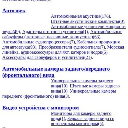
Автозвук
Автомобильная акустика(176)
,
Штатные акустические комплекты(0)
,
Автомобильные усилители мощности
звука(49)
,
Адаптеры штатного усилителя(1)
,
Автомобильные
сабвуферы (активные, пассивные, корпусные)(63)
,
Автомобильные аудиопроцессоры(7)
,
Кабельная продукция
для автозвука(93)
,
Преобразователи аудиосигнала(7)
,
Морская
линейка, аудиоаксессуары для яхт, катеров и лодок(5)
,
Аксессуары для сабвуферов и усилителей(21)
,
Автомобильные камеры заднего/переднего
(фронтального) вида
Универсальные камеры заднего
вида(10)
,
Штатные камеры заднего
вида(10)
,
Универсальные камеры
переднего (фронтального) вида(3)
,
Видео устройства c монитором
Мониторы для камеры заднего
вида(1)
,
Зеркала заднего вида со
встроенным монитором(5)
,