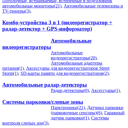
Потолочные, встраиваемые, встроенные в подголовник
автомобильные мониторы(21)
,
Автомобильные телевизоры и
TV-тюнеры(3)
,
Комбо-устройства 3 в 1 (видеорегистратор +
радар-детектор + GPS-информатор)
Автомобильные
видеорегистраторы
Автомобильные
видеорегистраторы(20)
,
Автомобильные адаптеры
питания(1)
,
Аксессуары для видеорегистраторов Street
Storm(1)
,
SD-карты памяти для видеорегистраторов(2)
,
Автомобильные радар-детекторы
Радар-детекторы(0)
,
Аксессуары(1)
,
Системы парковки/слепые зоны
Парктроники(21)
,
Датчики парковки
(парковочные сенсоры)(6)
,
Гаражный
датчик парковки(1)
,
Системы
контроля слепых зон(3)
,