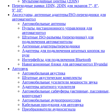
Мультимедийные центры (2DIN)
Переходные рамки 1DIN, 2DIN для экранов 7", 8",
9",10"
Аксессуары, антенные адаптеры/ISO-переходники для
автомагнитол
Автомобильные антенны
Пульты дистанционного управления для
автомагнитол
Штатные ISO-разъемы (переходники) для
подключения автомагнитолы
Антенные адаптеры/переходники
Адаптеры для подключения штатных кнопок на
руле
Интерфейсы для подключения Bluetooth
Навигационные блоки для автомагнитол Hyundai
Автозвук
Автомобильная акустика
Штатные акустические комплекты
Автомобильные усилители мощности звука
Адаптеры штатного усилителя
Автомобильные сабвуферы (активные, пассивные,
корпусные)
Автомобильные аудиопроцессоры
Кабельная продукция для автозвука
Преобразователи аудиосигнала