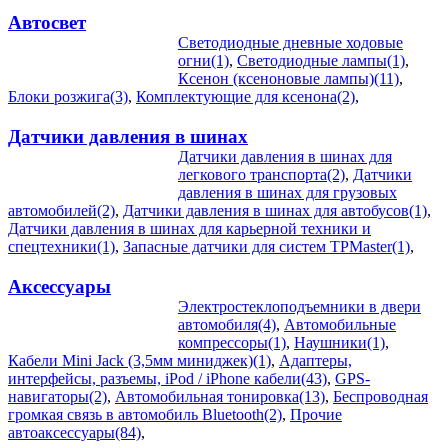
Автосвет
Светодиодные дневные ходовые
огни(1)
,
Светодиодные лампы(1)
,
Ксенон (ксеноновые лампы)(11)
,
Блоки розжига(3)
,
Комплектующие для ксенона(2)
,
Датчики давления в шинах
Датчики давления в шинах для
легкового транспорта(2)
,
Датчики
давления в шинах для грузовых
автомобилей(2)
,
Датчики давления в шинах для автобусов(1)
,
Датчики давления в шинах для карьерной техники и
спецтехники(1)
,
Запасные датчики для систем TPMaster(1)
,
Аксессуары
Электростеклоподъемники в двери
автомобиля(4)
,
Автомобильные
компрессоры(1)
,
Наушники(1)
,
Кабели Mini Jack (3,5мм миниджек)(1)
,
Адаптеры,
интерфейсы, разъемы, iPod / iPhone кабели(43)
,
GPS-
навигаторы(2)
,
Автомобильная тонировка(13)
,
Беспроводная
громкая связь в автомобиль Bluetooth(2)
,
Прочие
автоаксессуары(84)
,