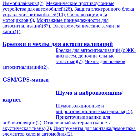
Иммобилайзеры(2)
,
Механические противоугонные
устройства для автомобилей(26)
,
Защита электронного блока
управления автомобилей(10)
,
Сигнализации для
мотоциклов(0)
,
Монтажные принадлежности для
автосигнализаций(67)
,
Электромеханические замки на
капот(1)
,
Брелоки и чехлы для автосигнализаций
Брелки для автосигнализаций (с ЖК-
дисплеем, дополнительные,
запасные)(7)
,
Чехлы для брелков
автосигнализаций(2)
,
GSM/GPS-маяки
Шумо и виброизоляция/
карпет
Шумоизоляционные и
виброизоляционные материалы(15)
,
Прикаточные валики для
виброизоляции(2)
,
Отделочный материал (карпет/
акустическая ткань)(2)
,
Инструменты для монтажа/демонтажа
элементов салона автомобиля(2)
,