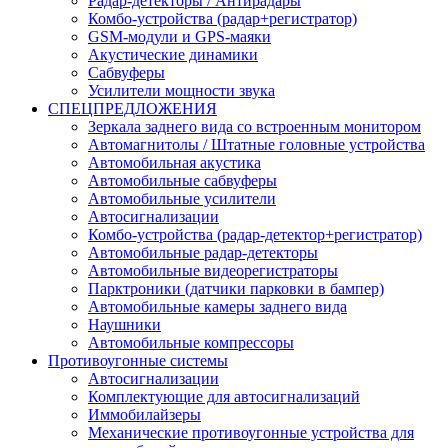
Радар-детекторы / Антирадары
Комбо-устройства (радар+регистратор)
GSM-модули и GPS-маяки
Акустические динамики
Сабвуферы
Усилители мощности звука
СПЕЦПРЕДЛОЖЕНИЯ
Зеркала заднего вида со встроенным монитором
Автомагнитолы / Штатные головные устройства
Автомобильная акустика
Автомобильные сабвуферы
Автомобильные усилители
Автосигнализации
Комбо-устройства (радар-детектор+регистратор)
Автомобильные радар-детекторы
Автомобильные видеорегистраторы
Парктроники (датчики парковки в бампер)
Автомобильные камеры заднего вида
Наушники
Автомобильные компрессоры
Противоугонные системы
Автосигнализации
Комплектующие для автосигнализаций
Иммобилайзеры
Механические противоугонные устройства для