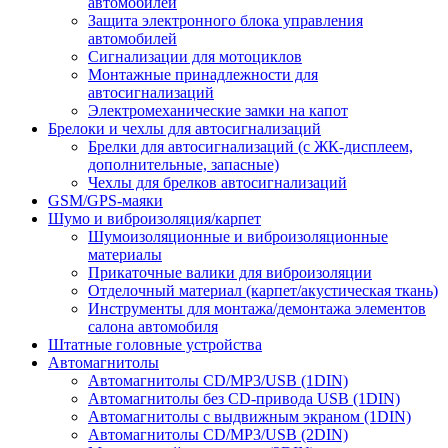
автомобилей
Защита электронного блока управления
автомобилей
Сигнализации для мотоциклов
Монтажные принадлежности для
автосигнализаций
Электромеханические замки на капот
Брелоки и чехлы для автосигнализаций
Брелки для автосигнализаций (с ЖК-дисплеем,
дополнительные, запасные)
Чехлы для брелков автосигнализаций
GSM/GPS-маяки
Шумо и виброизоляция/карпет
Шумоизоляционные и виброизоляционные
материалы
Прикаточные валики для виброизоляции
Отделочный материал (карпет/акустическая ткань)
Инструменты для монтажа/демонтажа элементов
салона автомобиля
Штатные головные устройства
Автомагнитолы
Автомагнитолы CD/MP3/USB (1DIN)
Автомагнитолы без CD-привода USB (1DIN)
Автомагнитолы с выдвижным экраном (1DIN)
Автомагнитолы CD/MP3/USB (2DIN)