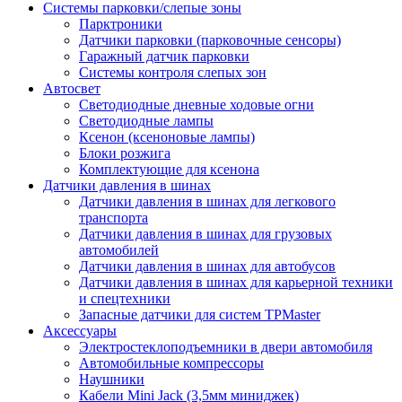
Системы парковки/слепые зоны
Парктроники
Датчики парковки (парковочные сенсоры)
Гаражный датчик парковки
Системы контроля слепых зон
Автосвет
Светодиодные дневные ходовые огни
Светодиодные лампы
Ксенон (ксеноновые лампы)
Блоки розжига
Комплектующие для ксенона
Датчики давления в шинах
Датчики давления в шинах для легкового
транспорта
Датчики давления в шинах для грузовых
автомобилей
Датчики давления в шинах для автобусов
Датчики давления в шинах для карьерной техники
и спецтехники
Запасные датчики для систем TPMaster
Аксессуары
Электростеклоподъемники в двери автомобиля
Автомобильные компрессоры
Наушники
Кабели Mini Jack (3,5мм миниджек)