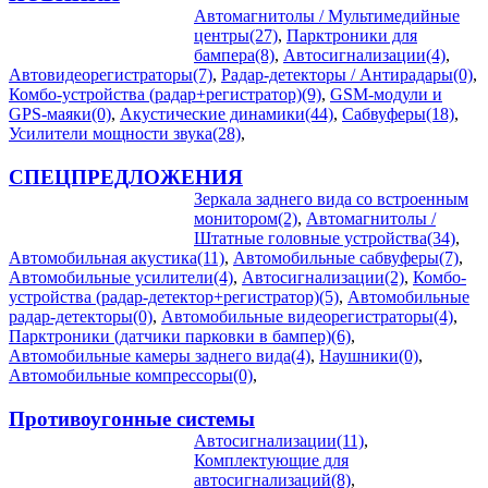
Автомагнитолы / Мультимедийные
центры(27)
,
Парктроники для
бампера(8)
,
Автосигнализации(4)
,
Автовидеорегистраторы(7)
,
Радар-детекторы / Антирадары(0)
,
Комбо-устройства (радар+регистратор)(9)
,
GSM-модули и
GPS-маяки(0)
,
Акустические динамики(44)
,
Сабвуферы(18)
,
Усилители мощности звука(28)
,
СПЕЦПРЕДЛОЖЕНИЯ
Зеркала заднего вида со встроенным
монитором(2)
,
Автомагнитолы /
Штатные головные устройства(34)
,
Автомобильная акустика(11)
,
Автомобильные сабвуферы(7)
,
Автомобильные усилители(4)
,
Автосигнализации(2)
,
Комбо-
устройства (радар-детектор+регистратор)(5)
,
Автомобильные
радар-детекторы(0)
,
Автомобильные видеорегистраторы(4)
,
Парктроники (датчики парковки в бампер)(6)
,
Автомобильные камеры заднего вида(4)
,
Наушники(0)
,
Автомобильные компрессоры(0)
,
Противоугонные системы
Автосигнализации(11)
,
Комплектующие для
автосигнализаций(8)
,