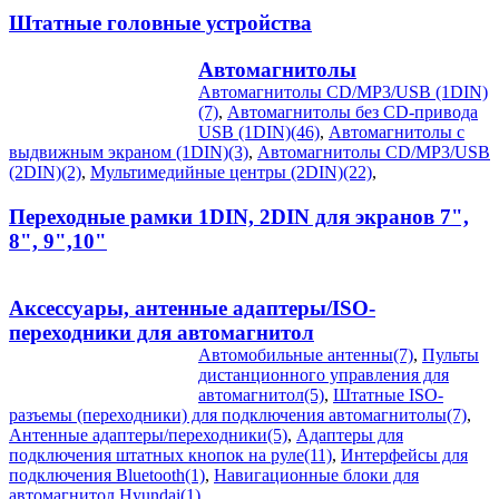
Штатные головные устройства
Автомагнитолы
Автомагнитолы CD/MP3/USB (1DIN)
(7)
,
Автомагнитолы без CD-привода
USB (1DIN)(46)
,
Автомагнитолы с
выдвижным экраном (1DIN)(3)
,
Автомагнитолы CD/MP3/USB
(2DIN)(2)
,
Мультимедийные центры (2DIN)(22)
,
Переходные рамки 1DIN, 2DIN для экранов 7",
8", 9",10"
Аксессуары, антенные адаптеры/ISO-
переходники для автомагнитол
Автомобильные антенны(7)
,
Пульты
дистанционного управления для
автомагнитол(5)
,
Штатные ISO-
разъемы (переходники) для подключения автомагнитолы(7)
,
Антенные адаптеры/переходники(5)
,
Адаптеры для
подключения штатных кнопок на руле(11)
,
Интерфейсы для
подключения Bluetooth(1)
,
Навигационные блоки для
автомагнитол Hyundai(1)
,