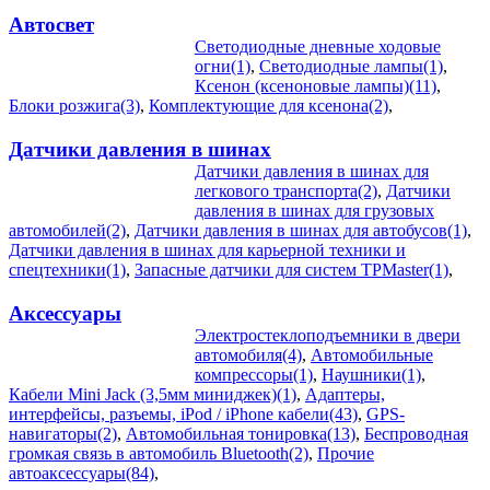
Автосвет
Светодиодные дневные ходовые
огни(1)
,
Светодиодные лампы(1)
,
Ксенон (ксеноновые лампы)(11)
,
Блоки розжига(3)
,
Комплектующие для ксенона(2)
,
Датчики давления в шинах
Датчики давления в шинах для
легкового транспорта(2)
,
Датчики
давления в шинах для грузовых
автомобилей(2)
,
Датчики давления в шинах для автобусов(1)
,
Датчики давления в шинах для карьерной техники и
спецтехники(1)
,
Запасные датчики для систем TPMaster(1)
,
Аксессуары
Электростеклоподъемники в двери
автомобиля(4)
,
Автомобильные
компрессоры(1)
,
Наушники(1)
,
Кабели Mini Jack (3,5мм миниджек)(1)
,
Адаптеры,
интерфейсы, разъемы, iPod / iPhone кабели(43)
,
GPS-
навигаторы(2)
,
Автомобильная тонировка(13)
,
Беспроводная
громкая связь в автомобиль Bluetooth(2)
,
Прочие
автоаксессуары(84)
,