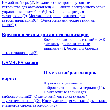
Иммобилайзеры(2)
,
Механические противоугонные
устройства для автомобилей(26)
,
Защита электронного блока
управления автомобилей(10)
,
Сигнализации для
мотоциклов(0)
,
Монтажные принадлежности для
автосигнализаций(67)
,
Электромеханические замки на
капот(1)
,
Брелоки и чехлы для автосигнализаций
Брелки для автосигнализаций (с ЖК-
дисплеем, дополнительные,
запасные)(7)
,
Чехлы для брелков
автосигнализаций(2)
,
GSM/GPS-маяки
Шумо и виброизоляция/
карпет
Шумоизоляционные и
виброизоляционные материалы(15)
,
Прикаточные валики для
виброизоляции(2)
,
Отделочный материал (карпет/
акустическая ткань)(2)
,
Инструменты для монтажа/демонтажа
элементов салона автомобиля(2)
,