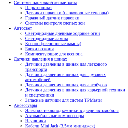
Системы парковки/слепые зоны
Парктроники
Датчики парковки (парковочные сенсоры)
Гаражный датчик парковки
Системы контроля слепых зон
Автосвет
Светодиодные дневные ходовые огни
Светодиодные лампы
Ксенон (ксеноновые лампы)
Блоки розжига
Комплектующие для ксенона
Датчики давления в шинах
Датчики давления в шинах для легкового
транспорта
Датчики давления в шинах для грузовых
автомобилей
Датчики давления в шинах для автобусов
Датчики давления в шинах для карьерной техники
и спецтехники
Запасные датчики для систем TPMaster
Аксессуары
Электростеклоподъемники в двери автомобиля
Автомобильные компрессоры
Наушники
Кабели Mini Jack (3,5мм миниджек)