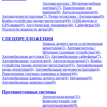
Автомагнитолы / Мультимедийные
центры(27)
,
Парктроники для
бампера(8)
,
Автосигнализации(4)
,
Автовидеорегистраторы(7)
,
Радар-детекторы / Антирадары(0)
,
Комбо-устройства (радар+регистратор)(9)
,
GSM-модули и
GPS-маяки(0)
,
Акустические динамики(44)
,
Сабвуферы(18)
,
Усилители мощности звука(28)
,
СПЕЦПРЕДЛОЖЕНИЯ
Зеркала заднего вида со встроенным
монитором(2)
,
Автомагнитолы /
Штатные головные устройства(34)
,
Автомобильная акустика(11)
,
Автомобильные сабвуферы(7)
,
Автомобильные усилители(4)
,
Автосигнализации(2)
,
Комбо-
устройства (радар-детектор+регистратор)(5)
,
Автомобильные
радар-детекторы(0)
,
Автомобильные видеорегистраторы(4)
,
Парктроники (датчики парковки в бампер)(6)
,
Автомобильные камеры заднего вида(4)
,
Наушники(0)
,
Автомобильные компрессоры(0)
,
Противоугонные системы
Автосигнализации(11)
,
Комплектующие для
автосигнализаций(8)
,