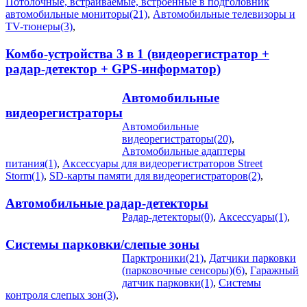
Потолочные, встраиваемые, встроенные в подголовник
автомобильные мониторы(21)
,
Автомобильные телевизоры и
TV-тюнеры(3)
,
Комбо-устройства 3 в 1 (видеорегистратор +
радар-детектор + GPS-информатор)
Автомобильные
видеорегистраторы
Автомобильные
видеорегистраторы(20)
,
Автомобильные адаптеры
питания(1)
,
Аксессуары для видеорегистраторов Street
Storm(1)
,
SD-карты памяти для видеорегистраторов(2)
,
Автомобильные радар-детекторы
Радар-детекторы(0)
,
Аксессуары(1)
,
Системы парковки/слепые зоны
Парктроники(21)
,
Датчики парковки
(парковочные сенсоры)(6)
,
Гаражный
датчик парковки(1)
,
Системы
контроля слепых зон(3)
,