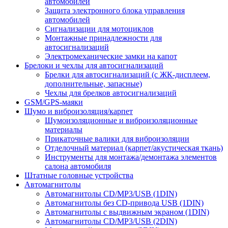
автомобилей
Защита электронного блока управления
автомобилей
Сигнализации для мотоциклов
Монтажные принадлежности для
автосигнализаций
Электромеханические замки на капот
Брелоки и чехлы для автосигнализаций
Брелки для автосигнализаций (с ЖК-дисплеем,
дополнительные, запасные)
Чехлы для брелков автосигнализаций
GSM/GPS-маяки
Шумо и виброизоляция/карпет
Шумоизоляционные и виброизоляционные
материалы
Прикаточные валики для виброизоляции
Отделочный материал (карпет/акустическая ткань)
Инструменты для монтажа/демонтажа элементов
салона автомобиля
Штатные головные устройства
Автомагнитолы
Автомагнитолы CD/MP3/USB (1DIN)
Автомагнитолы без CD-привода USB (1DIN)
Автомагнитолы с выдвижным экраном (1DIN)
Автомагнитолы CD/MP3/USB (2DIN)