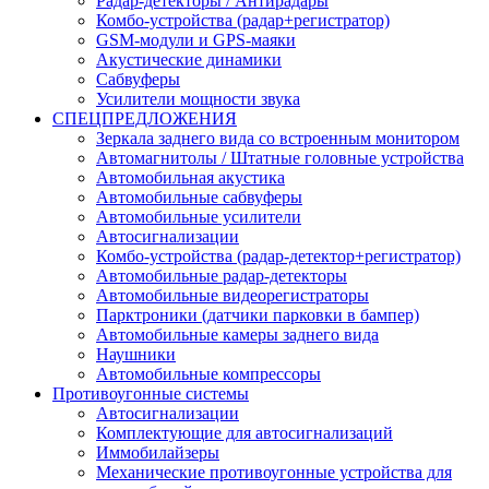
Радар-детекторы / Антирадары
Комбо-устройства (радар+регистратор)
GSM-модули и GPS-маяки
Акустические динамики
Сабвуферы
Усилители мощности звука
СПЕЦПРЕДЛОЖЕНИЯ
Зеркала заднего вида со встроенным монитором
Автомагнитолы / Штатные головные устройства
Автомобильная акустика
Автомобильные сабвуферы
Автомобильные усилители
Автосигнализации
Комбо-устройства (радар-детектор+регистратор)
Автомобильные радар-детекторы
Автомобильные видеорегистраторы
Парктроники (датчики парковки в бампер)
Автомобильные камеры заднего вида
Наушники
Автомобильные компрессоры
Противоугонные системы
Автосигнализации
Комплектующие для автосигнализаций
Иммобилайзеры
Механические противоугонные устройства для