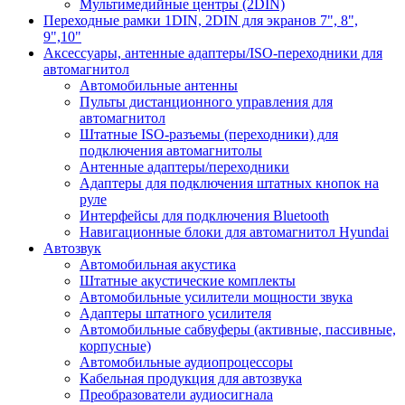
Мультимедийные центры (2DIN)
Переходные рамки 1DIN, 2DIN для экранов 7", 8",
9",10"
Аксессуары, антенные адаптеры/ISO-переходники для
автомагнитол
Автомобильные антенны
Пульты дистанционного управления для
автомагнитол
Штатные ISO-разъемы (переходники) для
подключения автомагнитолы
Антенные адаптеры/переходники
Адаптеры для подключения штатных кнопок на
руле
Интерфейсы для подключения Bluetooth
Навигационные блоки для автомагнитол Hyundai
Автозвук
Автомобильная акустика
Штатные акустические комплекты
Автомобильные усилители мощности звука
Адаптеры штатного усилителя
Автомобильные сабвуферы (активные, пассивные,
корпусные)
Автомобильные аудиопроцессоры
Кабельная продукция для автозвука
Преобразователи аудиосигнала