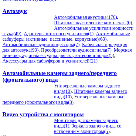
Автозвук
Автомобильная акустика(176)
,
Штатные акустические комплекты(0)
,
Автомобильные усилители мощности
звука(49)
,
Адаптеры штатного усилителя(1)
,
Автомобильные
сабвуферы (активные, пассивные, корпусные)(63)
,
Автомобильные аудиопроцессоры(7)
,
Кабельная продукция
для автозвука(93)
,
Преобразователи аудиосигнала(7)
,
Морская
линейка, аудиоаксессуары для яхт, катеров и лодок(5)
,
Аксессуары для сабвуферов и усилителей(21)
,
Автомобильные камеры заднего/переднего
(фронтального) вида
Универсальные камеры заднего
вида(10)
,
Штатные камеры заднего
вида(10)
,
Универсальные камеры
переднего (фронтального) вида(3)
,
Видео устройства c монитором
Мониторы для камеры заднего
вида(1)
,
Зеркала заднего вида со
встроенным монитором(5)
,