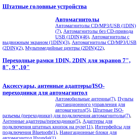
Штатные головные устройства
Автомагнитолы
Автомагнитолы CD/MP3/USB (1DIN)
(7)
,
Автомагнитолы без CD-привода
USB (1DIN)(46)
,
Автомагнитолы с
выдвижным экраном (1DIN)(3)
,
Автомагнитолы CD/MP3/USB
(2DIN)(2)
,
Мультимедийные центры (2DIN)(22)
,
Переходные рамки 1DIN, 2DIN для экранов 7",
8", 9",10"
Аксессуары, антенные адаптеры/ISO-
переходники для автомагнитол
Автомобильные антенны(7)
,
Пульты
дистанционного управления для
автомагнитол(5)
,
Штатные ISO-
разъемы (переходники) для подключения автомагнитолы(7)
,
Антенные адаптеры/переходники(5)
,
Адаптеры для
подключения штатных кнопок на руле(11)
,
Интерфейсы для
подключения Bluetooth(1)
,
Навигационные блоки для
автомагнитол Hyundai(1)
,