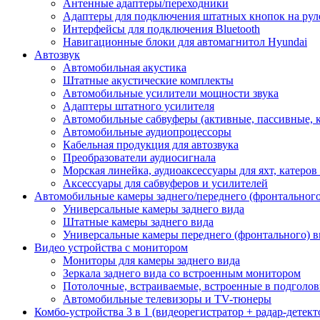
Антенные адаптеры/переходники
Адаптеры для подключения штатных кнопок на рул
Интерфейсы для подключения Bluetooth
Навигационные блоки для автомагнитол Hyundai
Автозвук
Автомобильная акустика
Штатные акустические комплекты
Автомобильные усилители мощности звука
Адаптеры штатного усилителя
Автомобильные сабвуферы (активные, пассивные, 
Автомобильные аудиопроцессоры
Кабельная продукция для автозвука
Преобразователи аудиосигнала
Морская линейка, аудиоаксессуары для яхт, катеров
Аксессуары для сабвуферов и усилителей
Автомобильные камеры заднего/переднего (фронтального
Универсальные камеры заднего вида
Штатные камеры заднего вида
Универсальные камеры переднего (фронтального) в
Видео устройства c монитором
Мониторы для камеры заднего вида
Зеркала заднего вида со встроенным монитором
Потолочные, встраиваемые, встроенные в подголо
Автомобильные телевизоры и TV-тюнеры
Комбо-устройства 3 в 1 (видеорегистратор + радар-детек