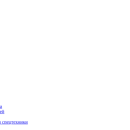
а
ей
и спецтехники