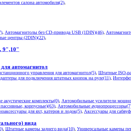
лементов салона автомобиля(2)
,
)
,
Автомагнитолы без CD-привода USB (1DIN)(46)
,
Автомагнит
ые центры (2DIN)(22)
,
, 9",10"
 для автомагнитол
станционного управления для автомагнитол(5)
,
Штатные ISO-ра
даптеры для подключения штатных кнопок на руле(11)
,
Интерфей
 акустические комплекты(0)
,
Автомобильные усилители мощнос
пассивные, корпусные)(63)
,
Автомобильные аудиопроцессоры(7
оаксессуары для яхт, катеров и лодок(5)
,
Аксессуары для сабвуф
ального) вида
0)
,
Штатные камеры заднего вида(10)
,
Универсальные камеры пер