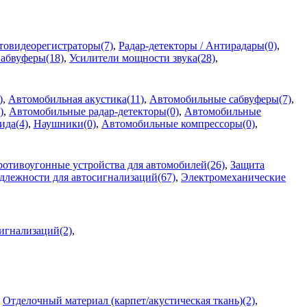
товидеорегистраторы(7)
,
Радар-детекторы / Антирадары(0)
,
абвуферы(18)
,
Усилители мощности звука(28)
,
)
,
Автомобильная акустика(11)
,
Автомобильные сабвуферы(7)
,
)
,
Автомобильные радар-детекторы(0)
,
Автомобильные
ида(4)
,
Наушники(0)
,
Автомобильные компрессоры(0)
,
отивоугонные устройства для автомобилей(26)
,
Защита
лежности для автосигнализаций(67)
,
Электромеханические
сигнализаций(2)
,
,
Отделочный материал (карпет/акустическая ткань)(2)
,