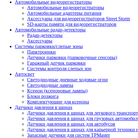
Автомобильные видеорегистраторы
Автомобильные видеорегистраторы
Автомобильные адаптеры питания
Аксессуары для видеорегистраторов Street Storm
SD-карты памяти для видеорегистраторов
Автомобильные радар-детекторы
Радар-детекторы
Аксессуары
Системы парковки/слепые зоны
Парктроники
Датчики парковки (парковочные сенсоры)
Гаражный датчик парковки
Системы контроля слепых зон
Автосвет
Светодиодные дневные ходовые огни
Светодиодные лампы
Ксенон (ксеноновые лампы)
Блоки розжига
Комплектующие для ксенона
Датчики давления в шинах
Датчики давления в шинах для легкового транспорт
Датчики давления в шинах для грузовых автомобил
Датчики давления в шинах для автобусов
Датчики давления в шинах для карьерной техники 
Запасные датчики для систем TPMaster