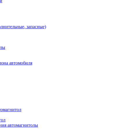
ей
олнительные, запасные)
алы
лона автомобиля
томагнитол
тол
ния автомагнитолы