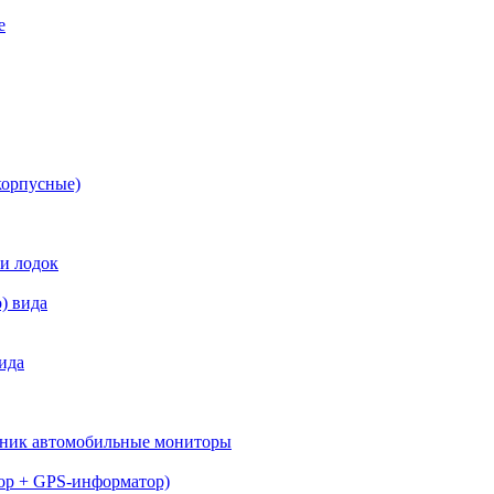
е
корпусные)
 и лодок
) вида
ида
вник автомобильные мониторы
тор + GPS-информатор)