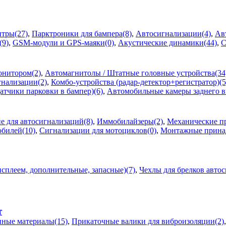
тры(27)
,
Парктроники для бампера(8)
,
Автосигнализации(4)
,
Ав
(9)
,
GSM-модули и GPS-маяки(0)
,
Акустические динамики(44)
,
С
онитором(2)
,
Автомагнитолы / Штатные головные устройства(34
нализации(2)
,
Комбо-устройства (радар-детектор+регистратор)(5
атчики парковки в бампер)(6)
,
Автомобильные камеры заднего в
 для автосигнализаций(8)
,
Иммобилайзеры(2)
,
Механические пр
обилей(10)
,
Сигнализации для мотоциклов(0)
,
Монтажные принад
сплеем, дополнительные, запасные)(7)
,
Чехлы для брелков авто
т
ные материалы(15)
,
Прикаточные валики для виброизоляции(2)