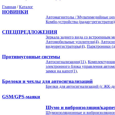
Главная
/
Каталог
НОВИНКИ
Автомагнитолы / Мультимедийные цен
Комбо-устройства (радар+регистратор)
СПЕЦПРЕДЛОЖЕНИЯ
Зеркала заднего вида со встроенным м
Автомобильные усилители(4)
,
Автосиг
видеорегистраторы(4)
,
Парктроники (д
Противоугонные системы
Автосигнализации(11)
,
Комплектующие
электронного блока управления автом
замки на капот(1)
,
Брелоки и чехлы для автосигнализаций
Брелки для автосигнализаций (с ЖК-ди
GSM/GPS-маяки
Шумо и виброизоляция/карпе
Шумоизоляционные и виброизоляцион