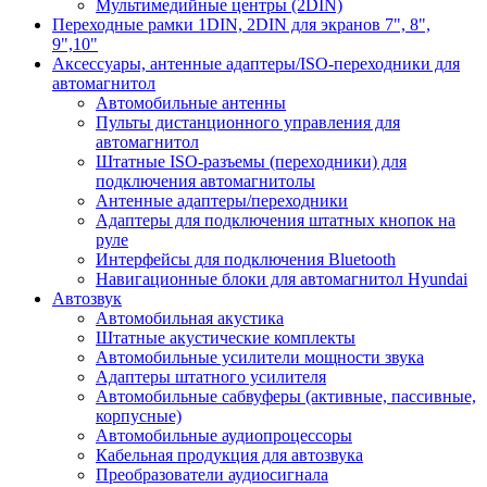
Мультимедийные центры (2DIN)
Переходные рамки 1DIN, 2DIN для экранов 7", 8",
9",10"
Аксессуары, антенные адаптеры/ISO-переходники для
автомагнитол
Автомобильные антенны
Пульты дистанционного управления для
автомагнитол
Штатные ISO-разъемы (переходники) для
подключения автомагнитолы
Антенные адаптеры/переходники
Адаптеры для подключения штатных кнопок на
руле
Интерфейсы для подключения Bluetooth
Навигационные блоки для автомагнитол Hyundai
Автозвук
Автомобильная акустика
Штатные акустические комплекты
Автомобильные усилители мощности звука
Адаптеры штатного усилителя
Автомобильные сабвуферы (активные, пассивные,
корпусные)
Автомобильные аудиопроцессоры
Кабельная продукция для автозвука
Преобразователи аудиосигнала