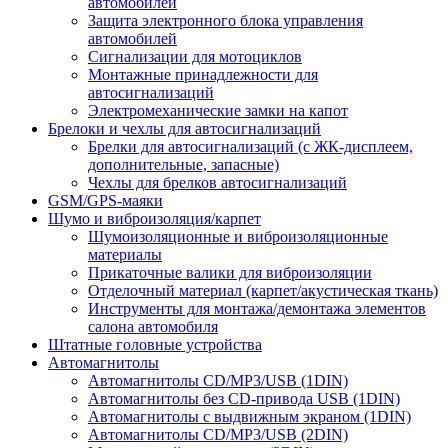
автомобилей
Защита электронного блока управления
автомобилей
Сигнализации для мотоциклов
Монтажные принадлежности для
автосигнализаций
Электромеханические замки на капот
Брелоки и чехлы для автосигнализаций
Брелки для автосигнализаций (с ЖК-дисплеем,
дополнительные, запасные)
Чехлы для брелков автосигнализаций
GSM/GPS-маяки
Шумо и виброизоляция/карпет
Шумоизоляционные и виброизоляционные
материалы
Прикаточные валики для виброизоляции
Отделочный материал (карпет/акустическая ткань)
Инструменты для монтажа/демонтажа элементов
салона автомобиля
Штатные головные устройства
Автомагнитолы
Автомагнитолы CD/MP3/USB (1DIN)
Автомагнитолы без CD-привода USB (1DIN)
Автомагнитолы с выдвижным экраном (1DIN)
Автомагнитолы CD/MP3/USB (2DIN)