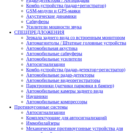
Радар-детекторы / Антирадары
Комбо-устройства (радар+регистратор)
GSM-модули и GPS-маяки
Акустические динамики
Сабвуферы
Усилители мощности звука
СПЕЦПРЕДЛОЖЕНИЯ
Зеркала заднего вида со встроенным монитором
Автомагнитолы / Штатные головные устройства
Автомобильная акустика
Автомобильные сабвуферы
Автомобильные усилители
Автосигнализации
Комбо-устройства (радар-детектор+регистратор)
Автомобильные радар-детекторы
Автомобильные видеорегистраторы
Парктроники (датчики парковки в бампер)
Автомобильные камеры заднего вида
Наушники
Автомобильные компрессоры
Противоугонные системы
Автосигнализации
Комплектующие для автосигнализаций
Иммобилайзеры
Механические противоугонные устройства для