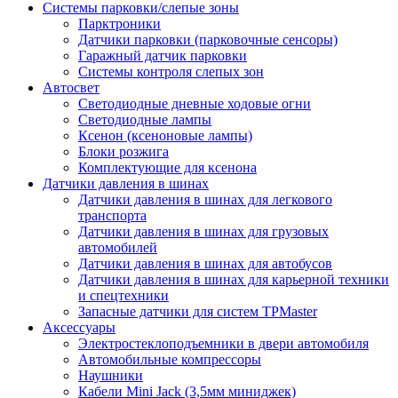
Системы парковки/слепые зоны
Парктроники
Датчики парковки (парковочные сенсоры)
Гаражный датчик парковки
Системы контроля слепых зон
Автосвет
Светодиодные дневные ходовые огни
Светодиодные лампы
Ксенон (ксеноновые лампы)
Блоки розжига
Комплектующие для ксенона
Датчики давления в шинах
Датчики давления в шинах для легкового
транспорта
Датчики давления в шинах для грузовых
автомобилей
Датчики давления в шинах для автобусов
Датчики давления в шинах для карьерной техники
и спецтехники
Запасные датчики для систем TPMaster
Аксессуары
Электростеклоподъемники в двери автомобиля
Автомобильные компрессоры
Наушники
Кабели Mini Jack (3,5мм миниджек)