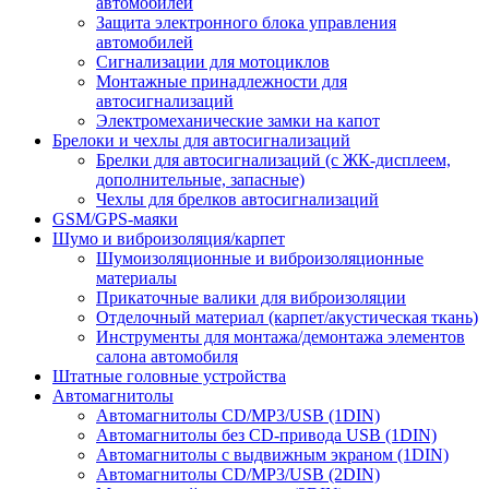
автомобилей
Защита электронного блока управления
автомобилей
Сигнализации для мотоциклов
Монтажные принадлежности для
автосигнализаций
Электромеханические замки на капот
Брелоки и чехлы для автосигнализаций
Брелки для автосигнализаций (с ЖК-дисплеем,
дополнительные, запасные)
Чехлы для брелков автосигнализаций
GSM/GPS-маяки
Шумо и виброизоляция/карпет
Шумоизоляционные и виброизоляционные
материалы
Прикаточные валики для виброизоляции
Отделочный материал (карпет/акустическая ткань)
Инструменты для монтажа/демонтажа элементов
салона автомобиля
Штатные головные устройства
Автомагнитолы
Автомагнитолы CD/MP3/USB (1DIN)
Автомагнитолы без CD-привода USB (1DIN)
Автомагнитолы с выдвижным экраном (1DIN)
Автомагнитолы CD/MP3/USB (2DIN)