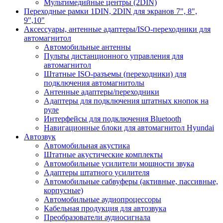
Мультимедийные центры (2DIN)
Переходные рамки 1DIN, 2DIN для экранов 7", 8",
9",10"
Аксессуары, антенные адаптеры/ISO-переходники для
автомагнитол
Автомобильные антенны
Пульты дистанционного управления для
автомагнитол
Штатные ISO-разъемы (переходники) для
подключения автомагнитолы
Антенные адаптеры/переходники
Адаптеры для подключения штатных кнопок на
руле
Интерфейсы для подключения Bluetooth
Навигационные блоки для автомагнитол Hyundai
Автозвук
Автомобильная акустика
Штатные акустические комплекты
Автомобильные усилители мощности звука
Адаптеры штатного усилителя
Автомобильные сабвуферы (активные, пассивные,
корпусные)
Автомобильные аудиопроцессоры
Кабельная продукция для автозвука
Преобразователи аудиосигнала