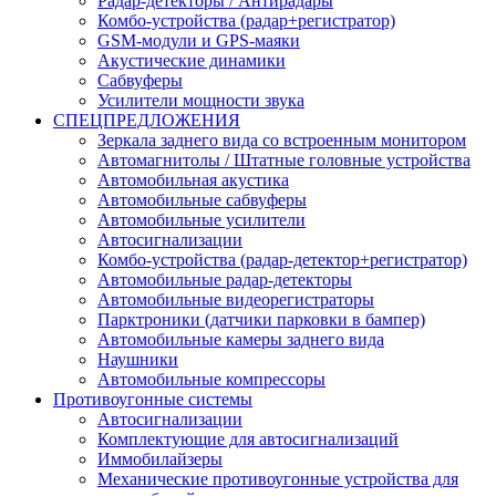
Радар-детекторы / Антирадары
Комбо-устройства (радар+регистратор)
GSM-модули и GPS-маяки
Акустические динамики
Сабвуферы
Усилители мощности звука
СПЕЦПРЕДЛОЖЕНИЯ
Зеркала заднего вида со встроенным монитором
Автомагнитолы / Штатные головные устройства
Автомобильная акустика
Автомобильные сабвуферы
Автомобильные усилители
Автосигнализации
Комбо-устройства (радар-детектор+регистратор)
Автомобильные радар-детекторы
Автомобильные видеорегистраторы
Парктроники (датчики парковки в бампер)
Автомобильные камеры заднего вида
Наушники
Автомобильные компрессоры
Противоугонные системы
Автосигнализации
Комплектующие для автосигнализаций
Иммобилайзеры
Механические противоугонные устройства для