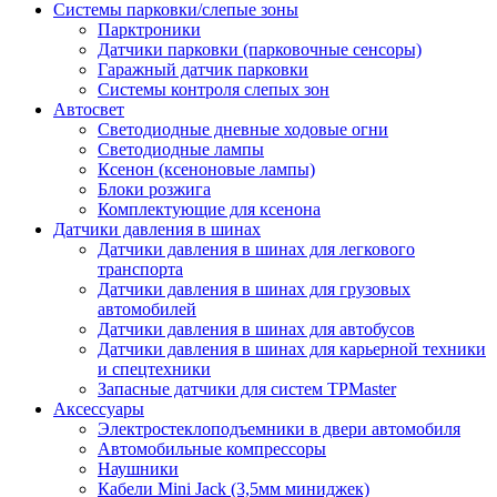
Системы парковки/слепые зоны
Парктроники
Датчики парковки (парковочные сенсоры)
Гаражный датчик парковки
Системы контроля слепых зон
Автосвет
Светодиодные дневные ходовые огни
Светодиодные лампы
Ксенон (ксеноновые лампы)
Блоки розжига
Комплектующие для ксенона
Датчики давления в шинах
Датчики давления в шинах для легкового
транспорта
Датчики давления в шинах для грузовых
автомобилей
Датчики давления в шинах для автобусов
Датчики давления в шинах для карьерной техники
и спецтехники
Запасные датчики для систем TPMaster
Аксессуары
Электростеклоподъемники в двери автомобиля
Автомобильные компрессоры
Наушники
Кабели Mini Jack (3,5мм миниджек)