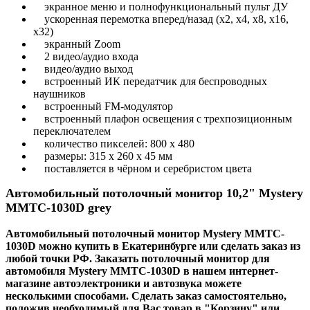
экранное меню и полнофункциональный пульт ДУ
ускоренная перемотка вперед/назад (х2, х4, х8, х16,
х32)
экранный Zoom
2 видео/аудио входа
видео/аудио выход
встроенный ИК передатчик для беспроводных
наушников
встроенный FM-модулятор
встроенный плафон освещения с трехпозиционным
переключателем
количество пикселей: 800 х 480
размеры: 315 х 260 х 45 мм
поставляется в чёрном и серебристом цвета
Автомобильный потолочный монитор 10,2" Mystery
MMTC-1030D grey
Автомобильный потолочный монитор Mystery MMTC-
1030D можно купить в Екатеринбурге или сделать заказ из
любой точки РФ. Заказать потолочный монитор для
автомобиля
Mystery MMTC-1030D
в нашем интернет-
магазине автоэлектроники и автозвука можете
несколькими способами. Сделать заказ самостоятельно,
положив необходимый для Вас товар в "Корзину" или