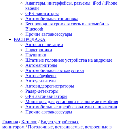
Адаптеры, интерфейсы, разъемы, iPod / iPhone
кабели
GPS-навигаторы
Автомобильная тонировка
Беспроводная громкая связь в автомобиль
Bluetooth
Прочие автоаксессуары
РАСПРОДАЖА
Автосигнализации
Парктроники
Наушники
Штатные головные устройства на андроиде
Автомагнитолы
Автомобильная автоакустика
Автосабвуферы
Автоусилители
Автовидеорегистраторы
Радар-детекторы
GPS-автонавигаторы
Мониторы для установки в салоне автомобиля
Автомобильные преобразователи напряжения
Прочие автоаксессуары
Главная
/
Каталог
/
Видео устройства c
монитором
/
Потолочные, встраиваемые, встроенные в