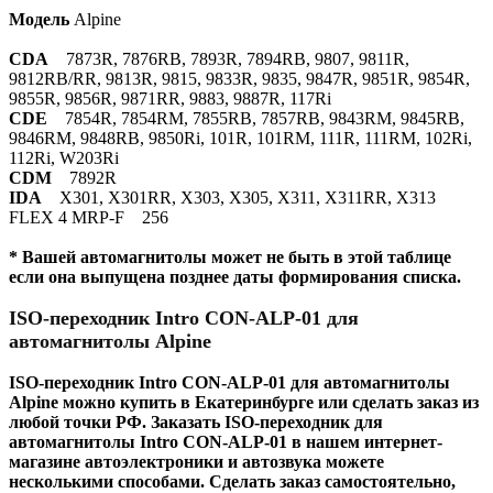
Модель
Alpine
CDA
7873R, 7876RB, 7893R, 7894RB, 9807, 9811R,
9812RB/RR, 9813R, 9815, 9833R, 9835, 9847R, 9851R, 9854R,
9855R, 9856R, 9871RR, 9883, 9887R, 117Ri
CDE
7854R, 7854RM, 7855RB, 7857RB, 9843RM, 9845RB,
9846RM, 9848RB, 9850Ri, 101R, 101RM, 111R, 111RM, 102Ri,
112Ri, W203Ri
CDM
7892R
IDA
X301, X301RR, X303, X305, X311, X311RR, X313
FLEX 4 MRP-F 256
* Вашей автомагнитолы может не быть в этой таблице
если она выпущена позднее даты формирования списка.
ISO-переходник Intro CON-ALP-01 для
автомагнитолы Alpine
ISO-переходник Intro CON-ALP-01 для автомагнитолы
Alpine можно купить в Екатеринбурге или сделать заказ из
любой точки РФ. Заказать ISO-переходник для
автомагнитолы
Intro CON-ALP-01
в нашем интернет-
магазине автоэлектроники и автозвука можете
несколькими способами. Сделать заказ самостоятельно,