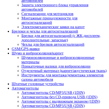
автомобилей
Защита электронного блока управления
автомобилей
Сигнализации для мотоциклов
Монтажные принадлежности для
автосигнализаций
Электромеханические замки на капот
Брелоки и чехлы для автосигнализаций
Брелки для автосигнализаций (с ЖК-дисплеем,
дополнительные, запасные)
Чехлы для брелков автосигнализаций
GSM/GPS-маяки
Шумо и виброизоляция/карпет
Шумоизоляционные и виброизоляционные
материалы
Прикаточные валики для виброизоляции
Отделочный материал (карпет/акустическая ткань)
Инструменты для монтажа/демонтажа элементов
салона автомобиля
Штатные головные устройства
Автомагнитолы
Автомагнитолы CD/MP3/USB (1DIN)
Автомагнитолы без CD-привода USB (1DIN)
Автомагнитолы с выдвижным экраном (1DIN)
Автомагнитолы CD/MP3/USB (2DIN)