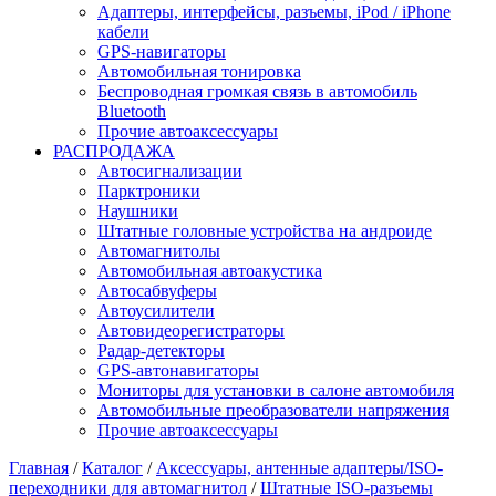
Адаптеры, интерфейсы, разъемы, iPod / iPhone
кабели
GPS-навигаторы
Автомобильная тонировка
Беспроводная громкая связь в автомобиль
Bluetooth
Прочие автоаксессуары
РАСПРОДАЖА
Автосигнализации
Парктроники
Наушники
Штатные головные устройства на андроиде
Автомагнитолы
Автомобильная автоакустика
Автосабвуферы
Автоусилители
Автовидеорегистраторы
Радар-детекторы
GPS-автонавигаторы
Мониторы для установки в салоне автомобиля
Автомобильные преобразователи напряжения
Прочие автоаксессуары
Главная
/
Каталог
/
Аксессуары, антенные адаптеры/ISO-
переходники для автомагнитол
/
Штатные ISO-разъемы