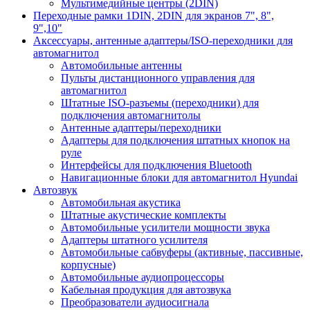
Мультимедийные центры (2DIN)
Переходные рамки 1DIN, 2DIN для экранов 7", 8",
9",10"
Аксессуары, антенные адаптеры/ISO-переходники для
автомагнитол
Автомобильные антенны
Пульты дистанционного управления для
автомагнитол
Штатные ISO-разъемы (переходники) для
подключения автомагнитолы
Антенные адаптеры/переходники
Адаптеры для подключения штатных кнопок на
руле
Интерфейсы для подключения Bluetooth
Навигационные блоки для автомагнитол Hyundai
Автозвук
Автомобильная акустика
Штатные акустические комплекты
Автомобильные усилители мощности звука
Адаптеры штатного усилителя
Автомобильные сабвуферы (активные, пассивные,
корпусные)
Автомобильные аудиопроцессоры
Кабельная продукция для автозвука
Преобразователи аудиосигнала