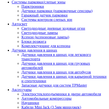
Системы парковки/слепые зоны
Парктроники
Датчики парковки (парковочные сенсоры)
Гаражный датчик парковки
Системы контроля слепых зон
Автосвет
Светодиодные дневные ходовые огни
Светодиодные лампы
Ксенон (ксеноновые лампы)
Блоки розжига
Комплектующие для ксенона
Датчики давления в шинах
Датчики давления в шинах для легкового
транспорта
Датчики давления в шинах для грузовых
автомобилей
Датчики давления в шинах для автобусов
Датчики давления в шинах для карьерной техники
и спецтехники
Запасные датчики для систем TPMaster
Аксессуары
Электростеклоподъемники в двери автомобиля
Автомобильные компрессоры
Наушники
Кабели Mini Jack (3,5мм миниджек)