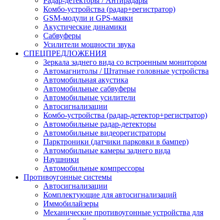
Радар-детекторы / Антирадары
Комбо-устройства (радар+регистратор)
GSM-модули и GPS-маяки
Акустические динамики
Сабвуферы
Усилители мощности звука
СПЕЦПРЕДЛОЖЕНИЯ
Зеркала заднего вида со встроенным монитором
Автомагнитолы / Штатные головные устройства
Автомобильная акустика
Автомобильные сабвуферы
Автомобильные усилители
Автосигнализации
Комбо-устройства (радар-детектор+регистратор)
Автомобильные радар-детекторы
Автомобильные видеорегистраторы
Парктроники (датчики парковки в бампер)
Автомобильные камеры заднего вида
Наушники
Автомобильные компрессоры
Противоугонные системы
Автосигнализации
Комплектующие для автосигнализаций
Иммобилайзеры
Механические противоугонные устройства для