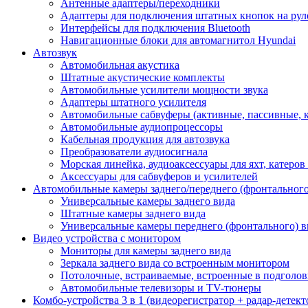
Антенные адаптеры/переходники
Адаптеры для подключения штатных кнопок на рул
Интерфейсы для подключения Bluetooth
Навигационные блоки для автомагнитол Hyundai
Автозвук
Автомобильная акустика
Штатные акустические комплекты
Автомобильные усилители мощности звука
Адаптеры штатного усилителя
Автомобильные сабвуферы (активные, пассивные, 
Автомобильные аудиопроцессоры
Кабельная продукция для автозвука
Преобразователи аудиосигнала
Морская линейка, аудиоаксессуары для яхт, катеров
Аксессуары для сабвуферов и усилителей
Автомобильные камеры заднего/переднего (фронтального
Универсальные камеры заднего вида
Штатные камеры заднего вида
Универсальные камеры переднего (фронтального) в
Видео устройства c монитором
Мониторы для камеры заднего вида
Зеркала заднего вида со встроенным монитором
Потолочные, встраиваемые, встроенные в подголо
Автомобильные телевизоры и TV-тюнеры
Комбо-устройства 3 в 1 (видеорегистратор + радар-детек