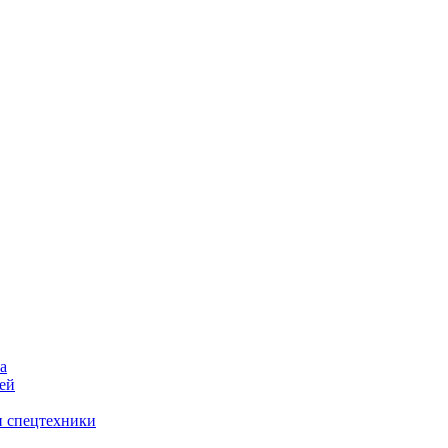
а
ей
и спецтехники