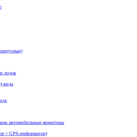
е
корпусные)
 и лодок
) вида
ида
вник автомобильные мониторы
тор + GPS-информатор)