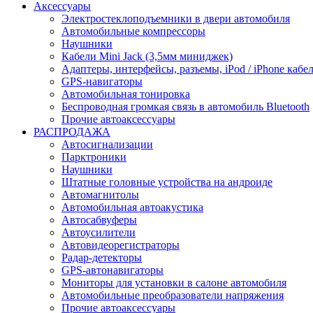
Аксессуары
Электростеклоподъемники в двери автомобиля
Автомобильные компрессоры
Наушники
Кабели Mini Jack (3,5мм миниджек)
Адаптеры, интерфейсы, разъемы, iPod / iPhone кабе
GPS-навигаторы
Автомобильная тонировка
Беспроводная громкая связь в автомобиль Bluetooth
Прочие автоаксессуары
РАСПРОДАЖА
Автосигнализации
Парктроники
Наушники
Штатные головные устройства на андроиде
Автомагнитолы
Автомобильная автоакустика
Автосабвуферы
Автоусилители
Автовидеорегистраторы
Радар-детекторы
GPS-автонавигаторы
Мониторы для установки в салоне автомобиля
Автомобильные преобразователи напряжения
Прочие автоаксессуары