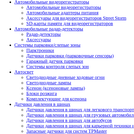
Автомобильные видеорегистраторы
Автомобильные видеорегистраторы
Автомобильные адаптеры питания
Аксессуары для видеорегистраторов Street Storm
SD-карты памяти для видеорегистраторов
Автомобильные радар-детекторы
Радар-детекторы
Аксессуары
Системы парковки/слепые зоны
Парктроники
Датчики парковки (парковочные сенсоры)
Гаражный датчик парковки
Системы контроля слепых зон
Автосвет
Светодиодные дневные ходовые огни
Светодиодные лампы
Ксенон (ксеноновые лампы)
Блоки розжига
Комплектующие для ксенона
Датчики давления в шинах
Датчики давления в шинах для легкового транспорт
Датчики давления в шинах для грузовых автомобил
Датчики давления в шинах для автобусов
Датчики давления в шинах для карьерной техники 
Запасные датчики для систем TPMaster