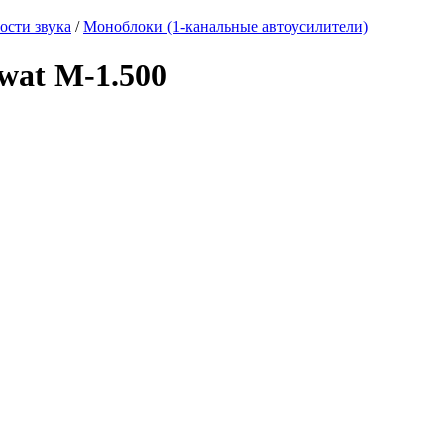
сти звука
/
Моноблоки (1-канальные автоусилители)
wat M-1.500