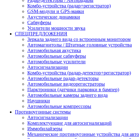
Радар-детекторы / Антирадары
Комбо-устройства (радар+регистратор)
GSM-модули и GPS-маяки
Акустические динамики
Сабвуферы
Усилители мощности звука
СПЕЦПРЕДЛОЖЕНИЯ
Зеркала заднего вида со встроенным монитором
Автомагнитолы / Штатные головные устройства
Автомобильная акустика
Автомобильные сабвуферы
Автомобильные усилители
Автосигнализации
Комбо-устройства (радар-детектор+регистратор)
Автомобильные радар-детекторы
Автомобильные видеорегистраторы
Парктроники (датчики парковки в бампер)
Автомобильные камеры заднего вида
Наушники
Автомобильные компрессоры
Противоугонные системы
Автосигнализации
Комплектующие для автосигнализаций
Иммобилайзеры
Механические противоугонные устройства для авт