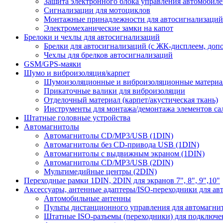
Защита электронного блока управления автомобил
Сигнализации для мотоциклов
Монтажные принадлежности для автосигнализаций
Электромеханические замки на капот
Брелоки и чехлы для автосигнализаций
Брелки для автосигнализаций (с ЖК-дисплеем, доп
Чехлы для брелков автосигнализаций
GSM/GPS-маяки
Шумо и виброизоляция/карпет
Шумоизоляционные и виброизоляционные матери
Прикаточные валики для виброизоляции
Отделочный материал (карпет/акустическая ткань)
Инструменты для монтажа/демонтажа элементов са
Штатные головные устройства
Автомагнитолы
Автомагнитолы CD/MP3/USB (1DIN)
Автомагнитолы без CD-привода USB (1DIN)
Автомагнитолы с выдвижным экраном (1DIN)
Автомагнитолы CD/MP3/USB (2DIN)
Мультимедийные центры (2DIN)
Переходные рамки 1DIN, 2DIN для экранов 7", 8", 9",10"
Аксессуары, антенные адаптеры/ISO-переходники для ав
Автомобильные антенны
Пульты дистанционного управления для автомагни
Штатные ISO-разъемы (переходники) для подключе