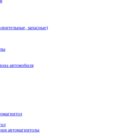
ей
олнительные, запасные)
алы
лона автомобиля
томагнитол
тол
ния автомагнитолы