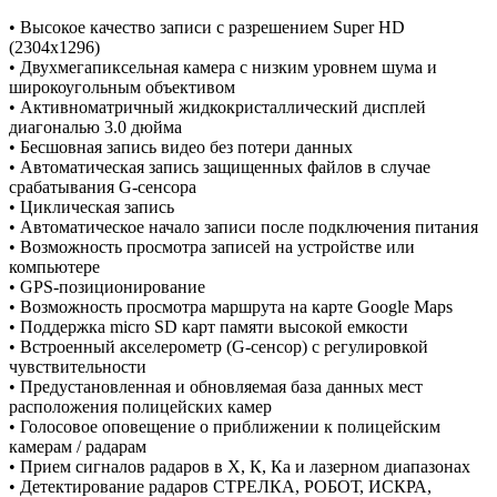
• Высокое качество записи с разрешением Super HD
(2304х1296)
• Двухмегапиксельная камера с низким уровнем шума и
широкоугольным объективом
• Активноматричный жидкокристаллический дисплей
диагональю 3.0 дюйма
• Бесшовная запись видео без потери данных
• Автоматическая запись защищенных файлов в случае
срабатывания G-сенсора
• Циклическая запись
• Автоматическое начало записи после подключения питания
• Возможность просмотра записей на устройстве или
компьютере
• GPS-позиционирование
• Возможность просмотра маршрута на карте Google Maps
• Поддержка micro SD карт памяти высокой емкости
• Встроенный акселерометр (G-сенсор) с регулировкой
чувствительности
• Предустановленная и обновляемая база данных мест
расположения полицейских камер
• Голосовое оповещение о приближении к полицейским
камерам / радарам
• Прием сигналов радаров в Х, К, Кa и лазерном диапазонах
• Детектирование радаров СТРЕЛКА, РОБОТ, ИСКРА,