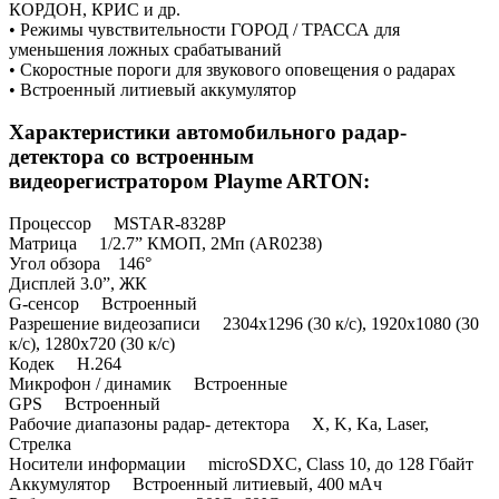
КОРДОН, КРИС и др.
• Режимы чувствительности ГОРОД / ТРАССА для
уменьшения ложных срабатываний
• Скоростные пороги для звукового оповещения о радарах
• Встроенный литиевый аккумулятор
Характеристики автомобильного
радар-
детектора со встроенным
видеорегистратором
Playme ARTON
:
Процессор MSTAR-8328P
Матрица 1/2.7” КМОП, 2Мп (AR0238)
Угол обзора 146°
Дисплей 3.0”, ЖК
G-сенсор Встроенный
Разрешение видеозаписи 2304x1296 (30 к/с), 1920x1080 (30
к/с), 1280x720 (30 к/с)
Кодек H.264
Микрофон / динамик Встроенные
GPS Встроенный
Рабочие диапазоны радар- детектора X, K, Ka, Laser,
Стрелка
Носители информации microSDXC, Class 10, до 128 Гбайт
Аккумулятор Встроенный литиевый, 400 мАч