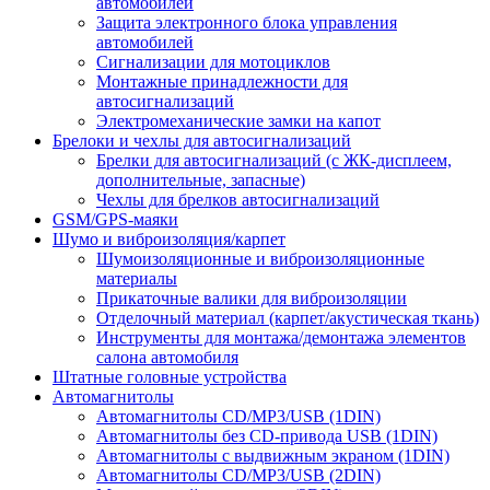
автомобилей
Защита электронного блока управления
автомобилей
Сигнализации для мотоциклов
Монтажные принадлежности для
автосигнализаций
Электромеханические замки на капот
Брелоки и чехлы для автосигнализаций
Брелки для автосигнализаций (с ЖК-дисплеем,
дополнительные, запасные)
Чехлы для брелков автосигнализаций
GSM/GPS-маяки
Шумо и виброизоляция/карпет
Шумоизоляционные и виброизоляционные
материалы
Прикаточные валики для виброизоляции
Отделочный материал (карпет/акустическая ткань)
Инструменты для монтажа/демонтажа элементов
салона автомобиля
Штатные головные устройства
Автомагнитолы
Автомагнитолы CD/MP3/USB (1DIN)
Автомагнитолы без CD-привода USB (1DIN)
Автомагнитолы с выдвижным экраном (1DIN)
Автомагнитолы CD/MP3/USB (2DIN)