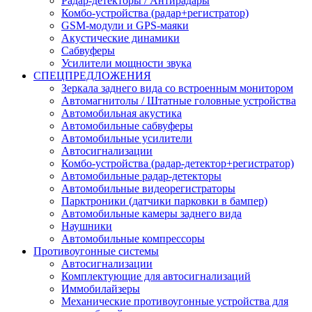
Радар-детекторы / Антирадары
Комбо-устройства (радар+регистратор)
GSM-модули и GPS-маяки
Акустические динамики
Сабвуферы
Усилители мощности звука
СПЕЦПРЕДЛОЖЕНИЯ
Зеркала заднего вида со встроенным монитором
Автомагнитолы / Штатные головные устройства
Автомобильная акустика
Автомобильные сабвуферы
Автомобильные усилители
Автосигнализации
Комбо-устройства (радар-детектор+регистратор)
Автомобильные радар-детекторы
Автомобильные видеорегистраторы
Парктроники (датчики парковки в бампер)
Автомобильные камеры заднего вида
Наушники
Автомобильные компрессоры
Противоугонные системы
Автосигнализации
Комплектующие для автосигнализаций
Иммобилайзеры
Механические противоугонные устройства для