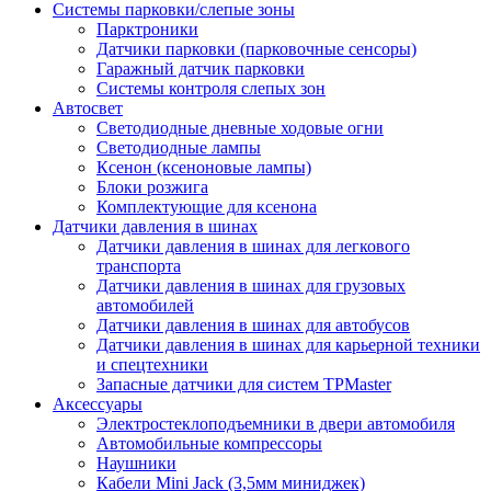
Системы парковки/слепые зоны
Парктроники
Датчики парковки (парковочные сенсоры)
Гаражный датчик парковки
Системы контроля слепых зон
Автосвет
Светодиодные дневные ходовые огни
Светодиодные лампы
Ксенон (ксеноновые лампы)
Блоки розжига
Комплектующие для ксенона
Датчики давления в шинах
Датчики давления в шинах для легкового
транспорта
Датчики давления в шинах для грузовых
автомобилей
Датчики давления в шинах для автобусов
Датчики давления в шинах для карьерной техники
и спецтехники
Запасные датчики для систем TPMaster
Аксессуары
Электростеклоподъемники в двери автомобиля
Автомобильные компрессоры
Наушники
Кабели Mini Jack (3,5мм миниджек)