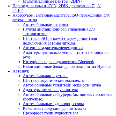
Мультимедийные центры (2DIN)
Переходные рамки 1DIN, 2DIN для экранов 7", 8",
9",10"
Аксессуары, антенные адаптеры/ISO-переходники для
автомагнитол
Автомобильные антенны
Пульты дистанционного управления для
автомагнитол
Штатные ISO-разъемы (переходники) для
подключения автомагнитолы
Антенные адаптеры/переходники
Адаптеры для подключения штатных кнопок на
руле
Интерфейсы для подключения Bluetooth
Навигационные блоки для автомагнитол Hyundai
Автозвук
Автомобильная акустика
Штатные акустические комплекты
Автомобильные усилители мощности звука
Адаптеры штатного усилителя
Автомобильные сабвуферы (активные, пассивные,
корпусные)
Автомобильные аудиопроцессоры
Кабельная продукция для автозвука
Преобразователи аудиосигнала