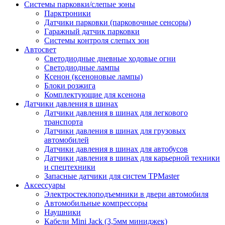
Системы парковки/слепые зоны
Парктроники
Датчики парковки (парковочные сенсоры)
Гаражный датчик парковки
Системы контроля слепых зон
Автосвет
Светодиодные дневные ходовые огни
Светодиодные лампы
Ксенон (ксеноновые лампы)
Блоки розжига
Комплектующие для ксенона
Датчики давления в шинах
Датчики давления в шинах для легкового
транспорта
Датчики давления в шинах для грузовых
автомобилей
Датчики давления в шинах для автобусов
Датчики давления в шинах для карьерной техники
и спецтехники
Запасные датчики для систем TPMaster
Аксессуары
Электростеклоподъемники в двери автомобиля
Автомобильные компрессоры
Наушники
Кабели Mini Jack (3,5мм миниджек)