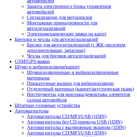
автомобилей
Защита электронного блока управления
автомобилей
Сигнализации для мотоциклов
Монтажные принадлежности для
автосигнализаций
Электромеханические замки на капот
Брелоки и чехлы для автосигнализаций
Брелки для автосигнализаций (с ЖК-дисплеем,
дополнительные, запасные)
Чехлы для брелков автосигнализаций
GSM/GPS-маяки
Шумо и виброизоляция/карпет
Шумоизоляционные и виброизоляционные
материалы
Прикаточные валики для виброизоляции
Отделочный материал (карпет/акустическая ткань)
Инструменты для монтажа/демонтажа элементов
салона автомобиля
Штатные головные устройства
Автомагнитолы
Автомагнитолы CD/MP3/USB (1DIN)
Автомагнитолы без CD-привода USB (1DIN)
Автомагнитолы с выдвижным экраном (1DIN)
Автомагнитолы CD/MP3/USB (2DIN)