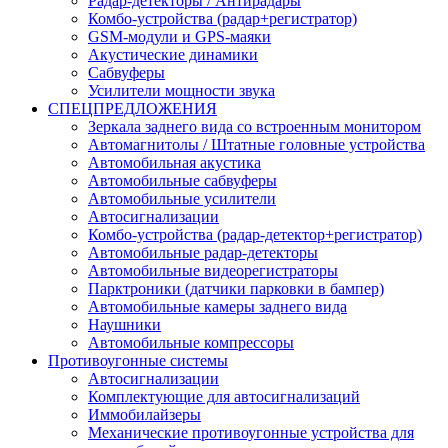
Радар-детекторы / Антирадары
Комбо-устройства (радар+регистратор)
GSM-модули и GPS-маяки
Акустические динамики
Сабвуферы
Усилители мощности звука
СПЕЦПРЕДЛОЖЕНИЯ
Зеркала заднего вида со встроенным монитором
Автомагнитолы / Штатные головные устройства
Автомобильная акустика
Автомобильные сабвуферы
Автомобильные усилители
Автосигнализации
Комбо-устройства (радар-детектор+регистратор)
Автомобильные радар-детекторы
Автомобильные видеорегистраторы
Парктроники (датчики парковки в бампер)
Автомобильные камеры заднего вида
Наушники
Автомобильные компрессоры
Противоугонные системы
Автосигнализации
Комплектующие для автосигнализаций
Иммобилайзеры
Механические противоугонные устройства для