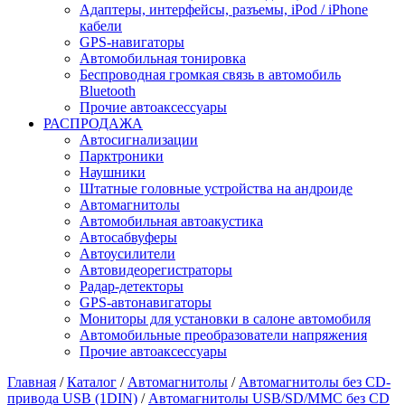
Адаптеры, интерфейсы, разъемы, iPod / iPhone
кабели
GPS-навигаторы
Автомобильная тонировка
Беспроводная громкая связь в автомобиль
Bluetooth
Прочие автоаксессуары
РАСПРОДАЖА
Автосигнализации
Парктроники
Наушники
Штатные головные устройства на андроиде
Автомагнитолы
Автомобильная автоакустика
Автосабвуферы
Автоусилители
Автовидеорегистраторы
Радар-детекторы
GPS-автонавигаторы
Мониторы для установки в салоне автомобиля
Автомобильные преобразователи напряжения
Прочие автоаксессуары
Главная
/
Каталог
/
Автомагнитолы
/
Автомагнитолы без CD-
привода USB (1DIN)
/
Автомагнитолы USB/SD/MMC без CD