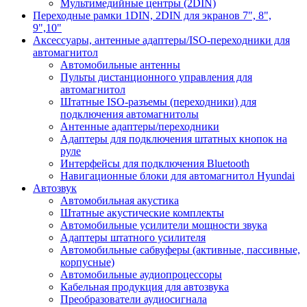
Мультимедийные центры (2DIN)
Переходные рамки 1DIN, 2DIN для экранов 7", 8",
9",10"
Аксессуары, антенные адаптеры/ISO-переходники для
автомагнитол
Автомобильные антенны
Пульты дистанционного управления для
автомагнитол
Штатные ISO-разъемы (переходники) для
подключения автомагнитолы
Антенные адаптеры/переходники
Адаптеры для подключения штатных кнопок на
руле
Интерфейсы для подключения Bluetooth
Навигационные блоки для автомагнитол Hyundai
Автозвук
Автомобильная акустика
Штатные акустические комплекты
Автомобильные усилители мощности звука
Адаптеры штатного усилителя
Автомобильные сабвуферы (активные, пассивные,
корпусные)
Автомобильные аудиопроцессоры
Кабельная продукция для автозвука
Преобразователи аудиосигнала