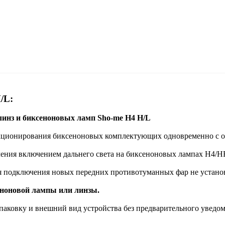
H/L
:
линз и биксеноновых ламп Sho-me Н4 H/L
нкционирования биксеноновых комплектующих одновременно с о
ения включением дальнего света на биксеноновых лампах H4/H
я подключения новых передних противотуманных фар не установ
еноновой лампы или линзы.
упаковку и внешний вид устройства без предварительного уведо