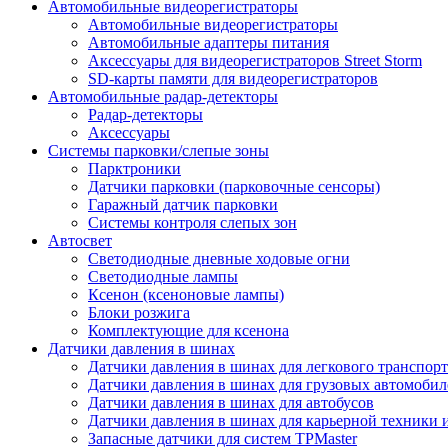
Автомобильные видеорегистраторы
Автомобильные видеорегистраторы
Автомобильные адаптеры питания
Аксессуары для видеорегистраторов Street Storm
SD-карты памяти для видеорегистраторов
Автомобильные радар-детекторы
Радар-детекторы
Аксессуары
Системы парковки/слепые зоны
Парктроники
Датчики парковки (парковочные сенсоры)
Гаражный датчик парковки
Системы контроля слепых зон
Автосвет
Светодиодные дневные ходовые огни
Светодиодные лампы
Ксенон (ксеноновые лампы)
Блоки розжига
Комплектующие для ксенона
Датчики давления в шинах
Датчики давления в шинах для легкового транспорт
Датчики давления в шинах для грузовых автомобил
Датчики давления в шинах для автобусов
Датчики давления в шинах для карьерной техники 
Запасные датчики для систем TPMaster