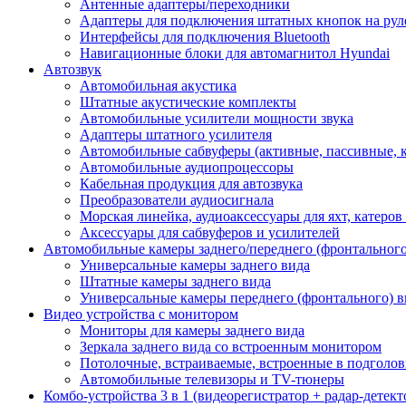
Антенные адаптеры/переходники
Адаптеры для подключения штатных кнопок на рул
Интерфейсы для подключения Bluetooth
Навигационные блоки для автомагнитол Hyundai
Автозвук
Автомобильная акустика
Штатные акустические комплекты
Автомобильные усилители мощности звука
Адаптеры штатного усилителя
Автомобильные сабвуферы (активные, пассивные, 
Автомобильные аудиопроцессоры
Кабельная продукция для автозвука
Преобразователи аудиосигнала
Морская линейка, аудиоаксессуары для яхт, катеров
Аксессуары для сабвуферов и усилителей
Автомобильные камеры заднего/переднего (фронтального
Универсальные камеры заднего вида
Штатные камеры заднего вида
Универсальные камеры переднего (фронтального) в
Видео устройства c монитором
Мониторы для камеры заднего вида
Зеркала заднего вида со встроенным монитором
Потолочные, встраиваемые, встроенные в подголо
Автомобильные телевизоры и TV-тюнеры
Комбо-устройства 3 в 1 (видеорегистратор + радар-детек