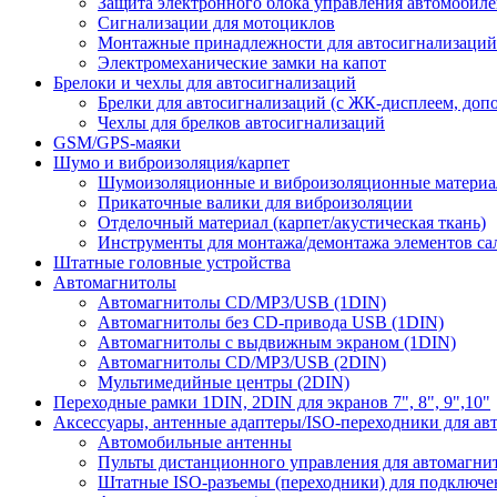
Защита электронного блока управления автомобил
Сигнализации для мотоциклов
Монтажные принадлежности для автосигнализаций
Электромеханические замки на капот
Брелоки и чехлы для автосигнализаций
Брелки для автосигнализаций (с ЖК-дисплеем, доп
Чехлы для брелков автосигнализаций
GSM/GPS-маяки
Шумо и виброизоляция/карпет
Шумоизоляционные и виброизоляционные матери
Прикаточные валики для виброизоляции
Отделочный материал (карпет/акустическая ткань)
Инструменты для монтажа/демонтажа элементов са
Штатные головные устройства
Автомагнитолы
Автомагнитолы CD/MP3/USB (1DIN)
Автомагнитолы без CD-привода USB (1DIN)
Автомагнитолы с выдвижным экраном (1DIN)
Автомагнитолы CD/MP3/USB (2DIN)
Мультимедийные центры (2DIN)
Переходные рамки 1DIN, 2DIN для экранов 7", 8", 9",10"
Аксессуары, антенные адаптеры/ISO-переходники для ав
Автомобильные антенны
Пульты дистанционного управления для автомагни
Штатные ISO-разъемы (переходники) для подключе