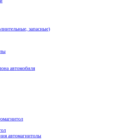
ей
олнительные, запасные)
алы
лона автомобиля
томагнитол
тол
ния автомагнитолы