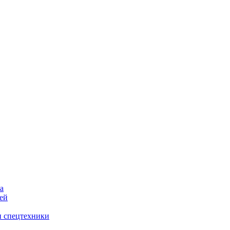
а
ей
и спецтехники