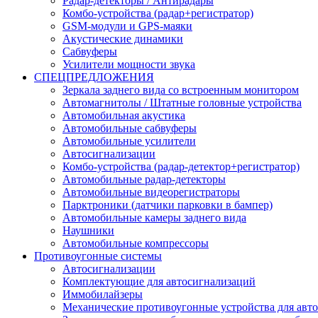
Радар-детекторы / Антирадары
Комбо-устройства (радар+регистратор)
GSM-модули и GPS-маяки
Акустические динамики
Сабвуферы
Усилители мощности звука
СПЕЦПРЕДЛОЖЕНИЯ
Зеркала заднего вида со встроенным монитором
Автомагнитолы / Штатные головные устройства
Автомобильная акустика
Автомобильные сабвуферы
Автомобильные усилители
Автосигнализации
Комбо-устройства (радар-детектор+регистратор)
Автомобильные радар-детекторы
Автомобильные видеорегистраторы
Парктроники (датчики парковки в бампер)
Автомобильные камеры заднего вида
Наушники
Автомобильные компрессоры
Противоугонные системы
Автосигнализации
Комплектующие для автосигнализаций
Иммобилайзеры
Механические противоугонные устройства для авт