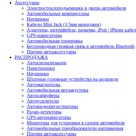
Аксессуары
Электростеклоподъемники в двери автомобиля
Автомобильные компрессоры
Наушники
Кабели Mini Jack (3,5мм миниджек)
Адаптеры, интерфейсы, разъемы, iPod / iPhone кабе
GPS-навигаторы
Автомобильная тонировка
Беспроводная громкая связь в автомобиль Bluetooth
Прочие автоаксессуары
РАСПРОДАЖА
Автосигнализации
Парктроники
Наушники
Штатные головные устройства на андроиде
Автомагнитолы
Автомобильная автоакустика
Автосабвуферы
Автоусилители
Автовидеорегистраторы
Радар-детекторы
GPS-автонавигаторы
Мониторы для установки в салоне автомобиля
Автомобильные преобразователи напряжения
Прочие автоаксессуары