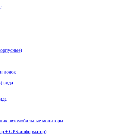
е
корпусные)
 и лодок
) вида
ида
вник автомобильные мониторы
тор + GPS-информатор)