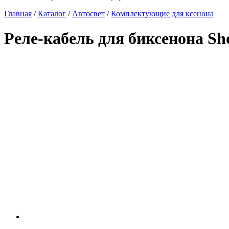
Главная
/
Каталог
/
Автосвет
/
Комплектующие для ксенона
Реле-кабель для биксенона S