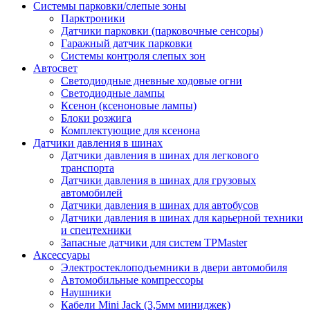
Системы парковки/слепые зоны
Парктроники
Датчики парковки (парковочные сенсоры)
Гаражный датчик парковки
Системы контроля слепых зон
Автосвет
Светодиодные дневные ходовые огни
Светодиодные лампы
Ксенон (ксеноновые лампы)
Блоки розжига
Комплектующие для ксенона
Датчики давления в шинах
Датчики давления в шинах для легкового
транспорта
Датчики давления в шинах для грузовых
автомобилей
Датчики давления в шинах для автобусов
Датчики давления в шинах для карьерной техники
и спецтехники
Запасные датчики для систем TPMaster
Аксессуары
Электростеклоподъемники в двери автомобиля
Автомобильные компрессоры
Наушники
Кабели Mini Jack (3,5мм миниджек)