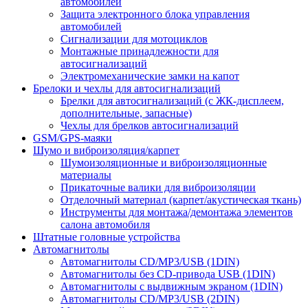
автомобилей
Защита электронного блока управления
автомобилей
Сигнализации для мотоциклов
Монтажные принадлежности для
автосигнализаций
Электромеханические замки на капот
Брелоки и чехлы для автосигнализаций
Брелки для автосигнализаций (с ЖК-дисплеем,
дополнительные, запасные)
Чехлы для брелков автосигнализаций
GSM/GPS-маяки
Шумо и виброизоляция/карпет
Шумоизоляционные и виброизоляционные
материалы
Прикаточные валики для виброизоляции
Отделочный материал (карпет/акустическая ткань)
Инструменты для монтажа/демонтажа элементов
салона автомобиля
Штатные головные устройства
Автомагнитолы
Автомагнитолы CD/MP3/USB (1DIN)
Автомагнитолы без CD-привода USB (1DIN)
Автомагнитолы с выдвижным экраном (1DIN)
Автомагнитолы CD/MP3/USB (2DIN)