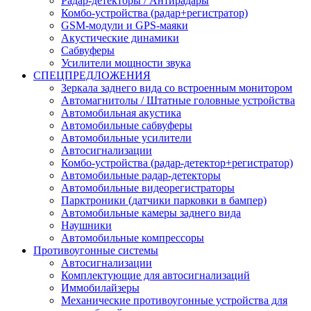
Радар-детекторы / Антирадары
Комбо-устройства (радар+регистратор)
GSM-модули и GPS-маяки
Акустические динамики
Сабвуферы
Усилители мощности звука
СПЕЦПРЕДЛОЖЕНИЯ
Зеркала заднего вида со встроенным монитором
Автомагнитолы / Штатные головные устройства
Автомобильная акустика
Автомобильные сабвуферы
Автомобильные усилители
Автосигнализации
Комбо-устройства (радар-детектор+регистратор)
Автомобильные радар-детекторы
Автомобильные видеорегистраторы
Парктроники (датчики парковки в бампер)
Автомобильные камеры заднего вида
Наушники
Автомобильные компрессоры
Противоугонные системы
Автосигнализации
Комплектующие для автосигнализаций
Иммобилайзеры
Механические противоугонные устройства для