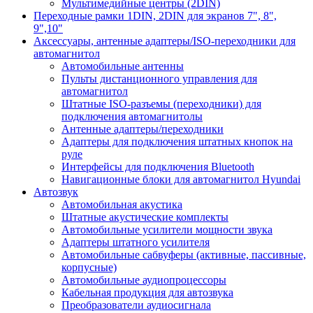
Мультимедийные центры (2DIN)
Переходные рамки 1DIN, 2DIN для экранов 7", 8",
9",10"
Аксессуары, антенные адаптеры/ISO-переходники для
автомагнитол
Автомобильные антенны
Пульты дистанционного управления для
автомагнитол
Штатные ISO-разъемы (переходники) для
подключения автомагнитолы
Антенные адаптеры/переходники
Адаптеры для подключения штатных кнопок на
руле
Интерфейсы для подключения Bluetooth
Навигационные блоки для автомагнитол Hyundai
Автозвук
Автомобильная акустика
Штатные акустические комплекты
Автомобильные усилители мощности звука
Адаптеры штатного усилителя
Автомобильные сабвуферы (активные, пассивные,
корпусные)
Автомобильные аудиопроцессоры
Кабельная продукция для автозвука
Преобразователи аудиосигнала