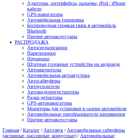
Адаптеры, интерфейсы, разъемы, iPod / iPhone
кабели
GPS-навигаторы
Автомобильная тонировка
Беспроводная громкая связь в автомобиль
Bluetooth
Прочие автоаксессуары
РАСПРОДАЖА
Автосигнализации
Парктроники
Наушники
Штатные головные устройства на андроиде
Автомагнитолы
Автомобильная автоакустика
Автосабвуферы
Автоусилители
Автовидеорегистраторы
Радар-детекторы
GPS-автонавигаторы
Мониторы для установки в салоне автомобиля
Автомобильные преобразователи напряжения
Прочие автоаксессуары
Главная
/
Каталог
/
Автозвук
/
Автомобильные сабвуферы
(активные, пассивные, корпусные)
/
Автомобильные