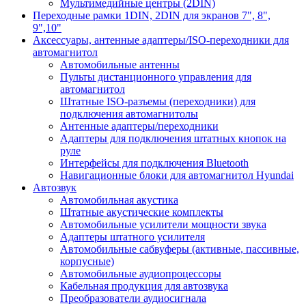
Мультимедийные центры (2DIN)
Переходные рамки 1DIN, 2DIN для экранов 7", 8",
9",10"
Аксессуары, антенные адаптеры/ISO-переходники для
автомагнитол
Автомобильные антенны
Пульты дистанционного управления для
автомагнитол
Штатные ISO-разъемы (переходники) для
подключения автомагнитолы
Антенные адаптеры/переходники
Адаптеры для подключения штатных кнопок на
руле
Интерфейсы для подключения Bluetooth
Навигационные блоки для автомагнитол Hyundai
Автозвук
Автомобильная акустика
Штатные акустические комплекты
Автомобильные усилители мощности звука
Адаптеры штатного усилителя
Автомобильные сабвуферы (активные, пассивные,
корпусные)
Автомобильные аудиопроцессоры
Кабельная продукция для автозвука
Преобразователи аудиосигнала