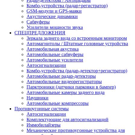
Радар-детекторы / Антирадары
Комбо-устройства (радар+регистратор)
GSM-модули и GPS-маяки
Акустические динамики
Сабвуферы
Усилители мощности звука
СПЕЦПРЕДЛОЖЕНИЯ
Зеркала заднего вида со встроенным монитором
Автомагнитолы / Штатные головные устройства
Автомобильная акустика
Автомобильные сабвуферы
Автомобильные усилители
Автосигнализации
Комбо-устройства (радар-детектор+регистратор)
Автомобильные радар-детекторы
Автомобильные видеорегистраторы
Парктроники (датчики парковки в бампер)
Автомобильные камеры заднего вида
Наушники
Автомобильные компрессоры
Противоугонные системы
Автосигнализации
Комплектующие для автосигнализаций
Иммобилайзеры
Механические противоугонные устройства для