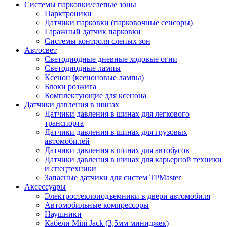
Системы парковки/слепые зоны
Парктроники
Датчики парковки (парковочные сенсоры)
Гаражный датчик парковки
Системы контроля слепых зон
Автосвет
Светодиодные дневные ходовые огни
Светодиодные лампы
Ксенон (ксеноновые лампы)
Блоки розжига
Комплектующие для ксенона
Датчики давления в шинах
Датчики давления в шинах для легкового
транспорта
Датчики давления в шинах для грузовых
автомобилей
Датчики давления в шинах для автобусов
Датчики давления в шинах для карьерной техники
и спецтехники
Запасные датчики для систем TPMaster
Аксессуары
Электростеклоподъемники в двери автомобиля
Автомобильные компрессоры
Наушники
Кабели Mini Jack (3,5мм миниджек)