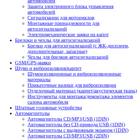
автомобилей
Защита электронного блока управления
автомобилей
Сигнализации для мотоциклов
Монтажные принадлежности для
автосигнализаций
Электромеханические замки на капот
Брелоки и чехлы для автосигнализаций
Брелки для автосигнализаций (с ЖК-дисплеем,
дополнительные, запасные)
Чехлы для брелков автосигнализаций
GSM/GPS-маяки
Шумо и виброизоляция/карпет
Шумоизоляционные и виброизоляционные
материалы
Прикаточные валики для виброизоляции
Отделочный материал (карпет/акустическая ткань)
Инструменты для монтажа/демонтажа элементов
салона автомобиля
Штатные головные устройства
Автомагнитолы
Автомагнитолы CD/MP3/USB (1DIN)
Автомагнитолы без CD-привода USB (1DIN)
Автомагнитолы с выдвижным экраном (1DIN)
Автомагнитолы CD/MP3/USB (2DIN)