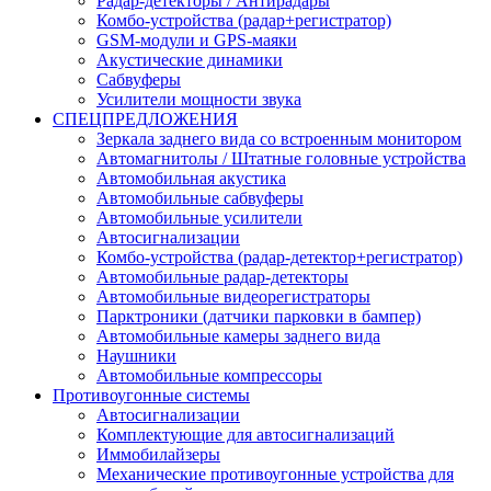
Радар-детекторы / Антирадары
Комбо-устройства (радар+регистратор)
GSM-модули и GPS-маяки
Акустические динамики
Сабвуферы
Усилители мощности звука
СПЕЦПРЕДЛОЖЕНИЯ
Зеркала заднего вида со встроенным монитором
Автомагнитолы / Штатные головные устройства
Автомобильная акустика
Автомобильные сабвуферы
Автомобильные усилители
Автосигнализации
Комбо-устройства (радар-детектор+регистратор)
Автомобильные радар-детекторы
Автомобильные видеорегистраторы
Парктроники (датчики парковки в бампер)
Автомобильные камеры заднего вида
Наушники
Автомобильные компрессоры
Противоугонные системы
Автосигнализации
Комплектующие для автосигнализаций
Иммобилайзеры
Механические противоугонные устройства для