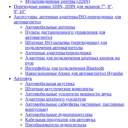
Мультимедийные центры (2DIN)
Переходные рамки 1DIN, 2DIN для экранов 7", 8",
9",10"
Аксессуары, антенные адаптеры/ISO-переходники для
автомагнитол
Автомобильные антенны
Пульты дистанционного управления для
автомагнитол
Штатные ISO-разъемы (переходники) для
подключения автомагнитолы
Антенные адаптеры/переходники
Адаптеры для подключения штатных кнопок на
руле
Интерфейсы для подключения Bluetooth
Навигационные блоки для автомагнитол Hyundai
Автозвук
Автомобильная акустика
Штатные акустические комплекты
Автомобильные усилители мощности звука
Адаптеры штатного усилителя
Автомобильные сабвуферы (активные, пассивные,
корпусные)
Автомобильные аудиопроцессоры
Кабельная продукция для автозвука
Преобразователи аудиосигнала