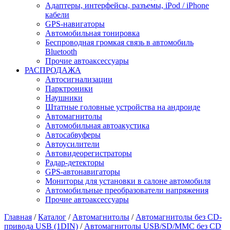
Адаптеры, интерфейсы, разъемы, iPod / iPhone
кабели
GPS-навигаторы
Автомобильная тонировка
Беспроводная громкая связь в автомобиль
Bluetooth
Прочие автоаксессуары
РАСПРОДАЖА
Автосигнализации
Парктроники
Наушники
Штатные головные устройства на андроиде
Автомагнитолы
Автомобильная автоакустика
Автосабвуферы
Автоусилители
Автовидеорегистраторы
Радар-детекторы
GPS-автонавигаторы
Мониторы для установки в салоне автомобиля
Автомобильные преобразователи напряжения
Прочие автоаксессуары
Главная
/
Каталог
/
Автомагнитолы
/
Автомагнитолы без CD-
привода USB (1DIN)
/
Автомагнитолы USB/SD/MMC без CD