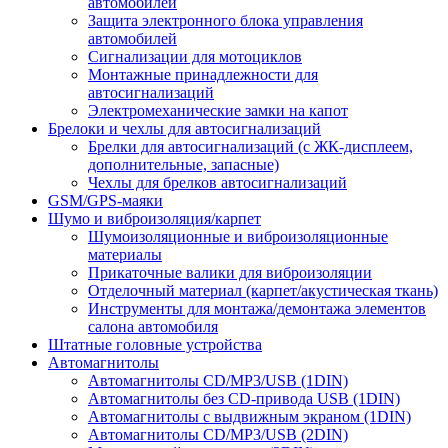
автомобилей
Защита электронного блока управления
автомобилей
Сигнализации для мотоциклов
Монтажные принадлежности для
автосигнализаций
Электромеханические замки на капот
Брелоки и чехлы для автосигнализаций
Брелки для автосигнализаций (с ЖК-дисплеем,
дополнительные, запасные)
Чехлы для брелков автосигнализаций
GSM/GPS-маяки
Шумо и виброизоляция/карпет
Шумоизоляционные и виброизоляционные
материалы
Прикаточные валики для виброизоляции
Отделочный материал (карпет/акустическая ткань)
Инструменты для монтажа/демонтажа элементов
салона автомобиля
Штатные головные устройства
Автомагнитолы
Автомагнитолы CD/MP3/USB (1DIN)
Автомагнитолы без CD-привода USB (1DIN)
Автомагнитолы с выдвижным экраном (1DIN)
Автомагнитолы CD/MP3/USB (2DIN)