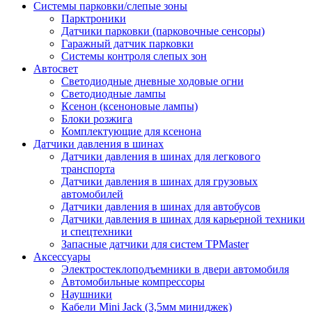
Системы парковки/слепые зоны
Парктроники
Датчики парковки (парковочные сенсоры)
Гаражный датчик парковки
Системы контроля слепых зон
Автосвет
Светодиодные дневные ходовые огни
Светодиодные лампы
Ксенон (ксеноновые лампы)
Блоки розжига
Комплектующие для ксенона
Датчики давления в шинах
Датчики давления в шинах для легкового
транспорта
Датчики давления в шинах для грузовых
автомобилей
Датчики давления в шинах для автобусов
Датчики давления в шинах для карьерной техники
и спецтехники
Запасные датчики для систем TPMaster
Аксессуары
Электростеклоподъемники в двери автомобиля
Автомобильные компрессоры
Наушники
Кабели Mini Jack (3,5мм миниджек)