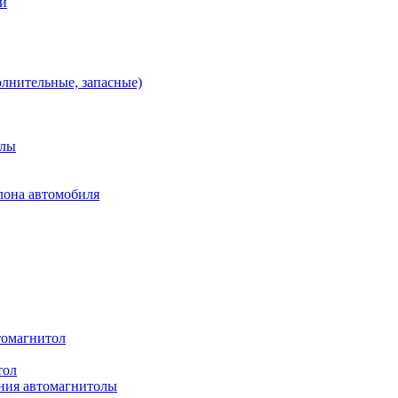
ей
олнительные, запасные)
алы
лона автомобиля
томагнитол
тол
ния автомагнитолы