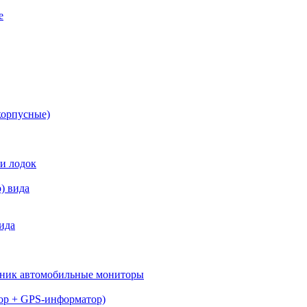
е
корпусные)
 и лодок
) вида
ида
вник автомобильные мониторы
тор + GPS-информатор)