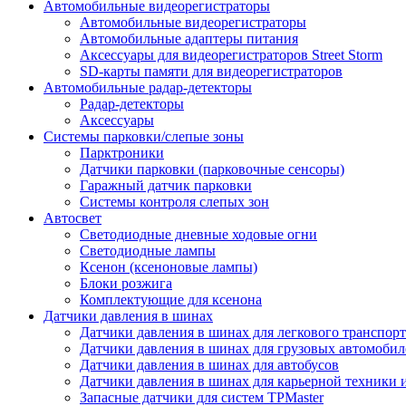
Автомобильные видеорегистраторы
Автомобильные видеорегистраторы
Автомобильные адаптеры питания
Аксессуары для видеорегистраторов Street Storm
SD-карты памяти для видеорегистраторов
Автомобильные радар-детекторы
Радар-детекторы
Аксессуары
Системы парковки/слепые зоны
Парктроники
Датчики парковки (парковочные сенсоры)
Гаражный датчик парковки
Системы контроля слепых зон
Автосвет
Светодиодные дневные ходовые огни
Светодиодные лампы
Ксенон (ксеноновые лампы)
Блоки розжига
Комплектующие для ксенона
Датчики давления в шинах
Датчики давления в шинах для легкового транспорт
Датчики давления в шинах для грузовых автомобил
Датчики давления в шинах для автобусов
Датчики давления в шинах для карьерной техники 
Запасные датчики для систем TPMaster