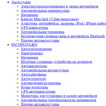
Аксессуары
Электростеклоподъемники в двери автомобиля
Автомобильные компрессоры
Наушники
Кабели Mini Jack (3,5мм миниджек)
Адаптеры, интерфейсы, разъемы, iPod / iPhone кабе
GPS-навигаторы
Автомобильная тонировка
Беспроводная громкая связь в автомобиль Bluetooth
Прочие автоаксессуары
РАСПРОДАЖА
Автосигнализации
Парктроники
Наушники
Штатные головные устройства на андроиде
Автомагнитолы
Автомобильная автоакустика
Автосабвуферы
Автоусилители
Автовидеорегистраторы
Радар-детекторы
GPS-автонавигаторы
Мониторы для установки в салоне автомобиля
Автомобильные преобразователи напряжения
Прочие автоаксессуары