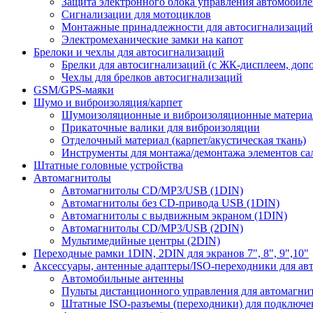
Защита электронного блока управления автомобил
Сигнализации для мотоциклов
Монтажные принадлежности для автосигнализаций
Электромеханические замки на капот
Брелоки и чехлы для автосигнализаций
Брелки для автосигнализаций (с ЖК-дисплеем, доп
Чехлы для брелков автосигнализаций
GSM/GPS-маяки
Шумо и виброизоляция/карпет
Шумоизоляционные и виброизоляционные матери
Прикаточные валики для виброизоляции
Отделочный материал (карпет/акустическая ткань)
Инструменты для монтажа/демонтажа элементов са
Штатные головные устройства
Автомагнитолы
Автомагнитолы CD/MP3/USB (1DIN)
Автомагнитолы без CD-привода USB (1DIN)
Автомагнитолы с выдвижным экраном (1DIN)
Автомагнитолы CD/MP3/USB (2DIN)
Мультимедийные центры (2DIN)
Переходные рамки 1DIN, 2DIN для экранов 7", 8", 9",10"
Аксессуары, антенные адаптеры/ISO-переходники для ав
Автомобильные антенны
Пульты дистанционного управления для автомагни
Штатные ISO-разъемы (переходники) для подключе