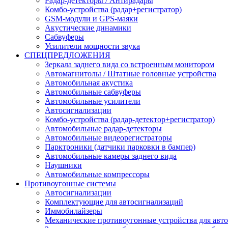
Радар-детекторы / Антирадары
Комбо-устройства (радар+регистратор)
GSM-модули и GPS-маяки
Акустические динамики
Сабвуферы
Усилители мощности звука
СПЕЦПРЕДЛОЖЕНИЯ
Зеркала заднего вида со встроенным монитором
Автомагнитолы / Штатные головные устройства
Автомобильная акустика
Автомобильные сабвуферы
Автомобильные усилители
Автосигнализации
Комбо-устройства (радар-детектор+регистратор)
Автомобильные радар-детекторы
Автомобильные видеорегистраторы
Парктроники (датчики парковки в бампер)
Автомобильные камеры заднего вида
Наушники
Автомобильные компрессоры
Противоугонные системы
Автосигнализации
Комплектующие для автосигнализаций
Иммобилайзеры
Механические противоугонные устройства для авт