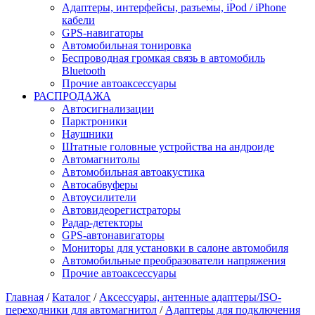
Адаптеры, интерфейсы, разъемы, iPod / iPhone
кабели
GPS-навигаторы
Автомобильная тонировка
Беспроводная громкая связь в автомобиль
Bluetooth
Прочие автоаксессуары
РАСПРОДАЖА
Автосигнализации
Парктроники
Наушники
Штатные головные устройства на андроиде
Автомагнитолы
Автомобильная автоакустика
Автосабвуферы
Автоусилители
Автовидеорегистраторы
Радар-детекторы
GPS-автонавигаторы
Мониторы для установки в салоне автомобиля
Автомобильные преобразователи напряжения
Прочие автоаксессуары
Главная
/
Каталог
/
Аксессуары, антенные адаптеры/ISO-
переходники для автомагнитол
/
Адаптеры для подключения