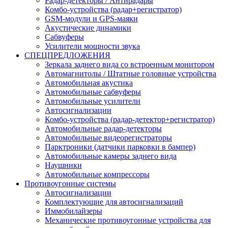
Радар-детекторы / Антирадары
Комбо-устройства (радар+регистратор)
GSM-модули и GPS-маяки
Акустические динамики
Сабвуферы
Усилители мощности звука
СПЕЦПРЕДЛОЖЕНИЯ
Зеркала заднего вида со встроенным монитором
Автомагнитолы / Штатные головные устройства
Автомобильная акустика
Автомобильные сабвуферы
Автомобильные усилители
Автосигнализации
Комбо-устройства (радар-детектор+регистратор)
Автомобильные радар-детекторы
Автомобильные видеорегистраторы
Парктроники (датчики парковки в бампер)
Автомобильные камеры заднего вида
Наушники
Автомобильные компрессоры
Противоугонные системы
Автосигнализации
Комплектующие для автосигнализаций
Иммобилайзеры
Механические противоугонные устройства для