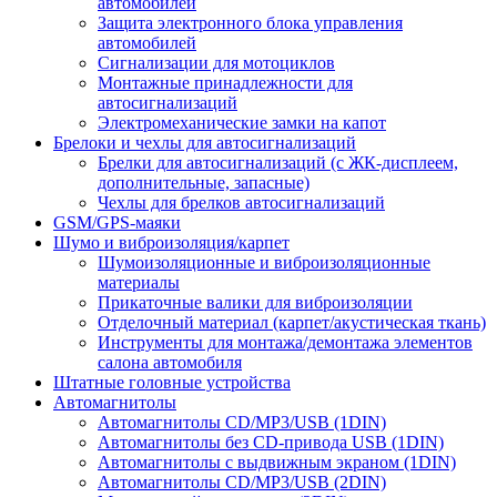
автомобилей
Защита электронного блока управления
автомобилей
Сигнализации для мотоциклов
Монтажные принадлежности для
автосигнализаций
Электромеханические замки на капот
Брелоки и чехлы для автосигнализаций
Брелки для автосигнализаций (с ЖК-дисплеем,
дополнительные, запасные)
Чехлы для брелков автосигнализаций
GSM/GPS-маяки
Шумо и виброизоляция/карпет
Шумоизоляционные и виброизоляционные
материалы
Прикаточные валики для виброизоляции
Отделочный материал (карпет/акустическая ткань)
Инструменты для монтажа/демонтажа элементов
салона автомобиля
Штатные головные устройства
Автомагнитолы
Автомагнитолы CD/MP3/USB (1DIN)
Автомагнитолы без CD-привода USB (1DIN)
Автомагнитолы с выдвижным экраном (1DIN)
Автомагнитолы CD/MP3/USB (2DIN)