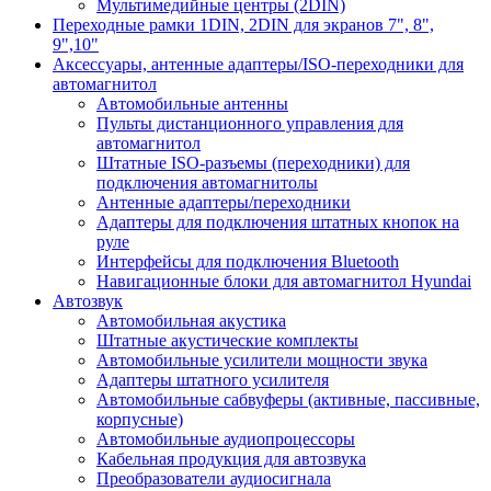
Мультимедийные центры (2DIN)
Переходные рамки 1DIN, 2DIN для экранов 7", 8",
9",10"
Аксессуары, антенные адаптеры/ISO-переходники для
автомагнитол
Автомобильные антенны
Пульты дистанционного управления для
автомагнитол
Штатные ISO-разъемы (переходники) для
подключения автомагнитолы
Антенные адаптеры/переходники
Адаптеры для подключения штатных кнопок на
руле
Интерфейсы для подключения Bluetooth
Навигационные блоки для автомагнитол Hyundai
Автозвук
Автомобильная акустика
Штатные акустические комплекты
Автомобильные усилители мощности звука
Адаптеры штатного усилителя
Автомобильные сабвуферы (активные, пассивные,
корпусные)
Автомобильные аудиопроцессоры
Кабельная продукция для автозвука
Преобразователи аудиосигнала