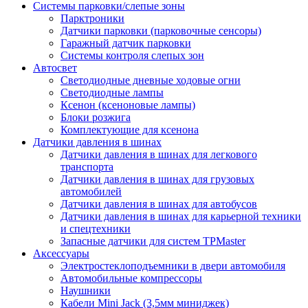
Системы парковки/слепые зоны
Парктроники
Датчики парковки (парковочные сенсоры)
Гаражный датчик парковки
Системы контроля слепых зон
Автосвет
Светодиодные дневные ходовые огни
Светодиодные лампы
Ксенон (ксеноновые лампы)
Блоки розжига
Комплектующие для ксенона
Датчики давления в шинах
Датчики давления в шинах для легкового
транспорта
Датчики давления в шинах для грузовых
автомобилей
Датчики давления в шинах для автобусов
Датчики давления в шинах для карьерной техники
и спецтехники
Запасные датчики для систем TPMaster
Аксессуары
Электростеклоподъемники в двери автомобиля
Автомобильные компрессоры
Наушники
Кабели Mini Jack (3,5мм миниджек)