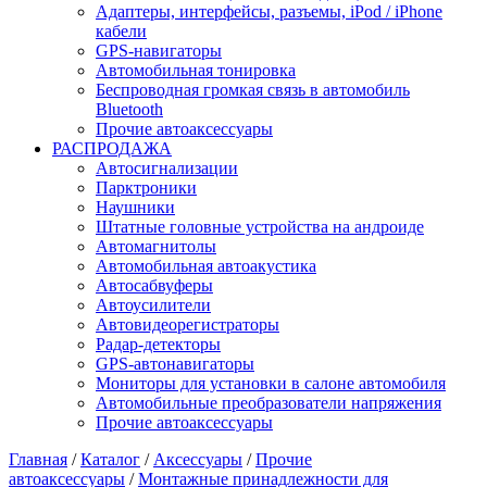
Адаптеры, интерфейсы, разъемы, iPod / iPhone
кабели
GPS-навигаторы
Автомобильная тонировка
Беспроводная громкая связь в автомобиль
Bluetooth
Прочие автоаксессуары
РАСПРОДАЖА
Автосигнализации
Парктроники
Наушники
Штатные головные устройства на андроиде
Автомагнитолы
Автомобильная автоакустика
Автосабвуферы
Автоусилители
Автовидеорегистраторы
Радар-детекторы
GPS-автонавигаторы
Мониторы для установки в салоне автомобиля
Автомобильные преобразователи напряжения
Прочие автоаксессуары
Главная
/
Каталог
/
Аксессуары
/
Прочие
автоаксессуары
/
Монтажные принадлежности для