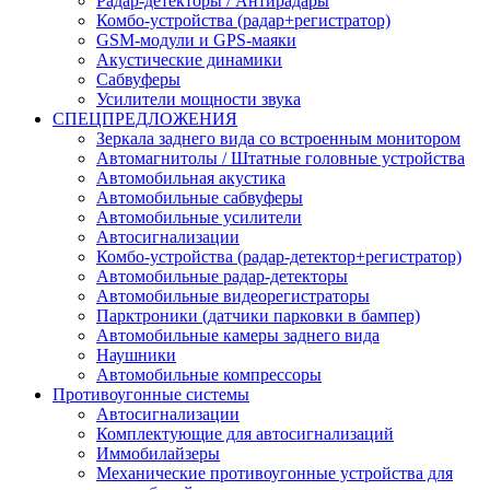
Радар-детекторы / Антирадары
Комбо-устройства (радар+регистратор)
GSM-модули и GPS-маяки
Акустические динамики
Сабвуферы
Усилители мощности звука
СПЕЦПРЕДЛОЖЕНИЯ
Зеркала заднего вида со встроенным монитором
Автомагнитолы / Штатные головные устройства
Автомобильная акустика
Автомобильные сабвуферы
Автомобильные усилители
Автосигнализации
Комбо-устройства (радар-детектор+регистратор)
Автомобильные радар-детекторы
Автомобильные видеорегистраторы
Парктроники (датчики парковки в бампер)
Автомобильные камеры заднего вида
Наушники
Автомобильные компрессоры
Противоугонные системы
Автосигнализации
Комплектующие для автосигнализаций
Иммобилайзеры
Механические противоугонные устройства для