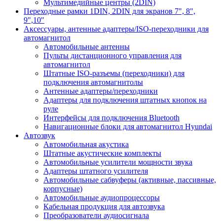
Мультимедийные центры (2DIN)
Переходные рамки 1DIN, 2DIN для экранов 7", 8",
9",10"
Аксессуары, антенные адаптеры/ISO-переходники для
автомагнитол
Автомобильные антенны
Пульты дистанционного управления для
автомагнитол
Штатные ISO-разъемы (переходники) для
подключения автомагнитолы
Антенные адаптеры/переходники
Адаптеры для подключения штатных кнопок на
руле
Интерфейсы для подключения Bluetooth
Навигационные блоки для автомагнитол Hyundai
Автозвук
Автомобильная акустика
Штатные акустические комплекты
Автомобильные усилители мощности звука
Адаптеры штатного усилителя
Автомобильные сабвуферы (активные, пассивные,
корпусные)
Автомобильные аудиопроцессоры
Кабельная продукция для автозвука
Преобразователи аудиосигнала