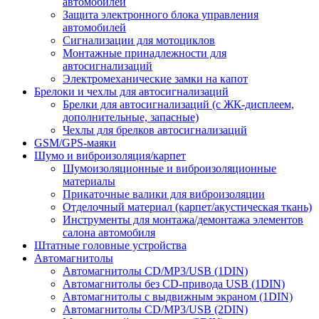
автомобилей
Защита электронного блока управления
автомобилей
Сигнализации для мотоциклов
Монтажные принадлежности для
автосигнализаций
Электромеханические замки на капот
Брелоки и чехлы для автосигнализаций
Брелки для автосигнализаций (с ЖК-дисплеем,
дополнительные, запасные)
Чехлы для брелков автосигнализаций
GSM/GPS-маяки
Шумо и виброизоляция/карпет
Шумоизоляционные и виброизоляционные
материалы
Прикаточные валики для виброизоляции
Отделочный материал (карпет/акустическая ткань)
Инструменты для монтажа/демонтажа элементов
салона автомобиля
Штатные головные устройства
Автомагнитолы
Автомагнитолы CD/MP3/USB (1DIN)
Автомагнитолы без CD-привода USB (1DIN)
Автомагнитолы с выдвижным экраном (1DIN)
Автомагнитолы CD/MP3/USB (2DIN)