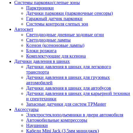
Системы парковки/слепые зоны
Парктроники
Датчики парковки (парковочные сенсоры)
Гаражный датчик парковки
Системы контроля слепых зон
Автосвет
Светодиодные дневные ходовые огни
Светодиодные лампы
Ксенон (ксеноновые лампы)
Блоки розжига
Комплектующие для ксенона
Датчики давления в шинах
Датчики давления в шинах для легкового
транспорта
Датчики давления в шинах для грузовых
автомобилей
Датчики давления в шинах для автобусов
Датчики давления в шинах для карьерной техники
и спецтехники
Запасные датчики для систем TPMaster
Аксессуары
Электростеклоподъемники в двери автомобиля
Автомобильные компрессоры
Наушники
Кабели Mini Jack (3,5мм миниджек)