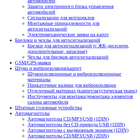
автомобилей
Защита электронного блока управления
автомобилей
Сигнализации для мотоциклов
Монтажные принадлежности для
автосигнализаций
Электромеханические замки на капот
Брелоки и чехлы для автосигнализаций
Брелки для автосигнализаций (с ЖК-дисплеем,
дополнительные, запасные)
Чехлы для брелков автосигнализаций
GSM/GPS-маяки
Шумо и виброизоляция/карпет
Шумоизоляционные и виброизоляционные
материалы
Прикаточные валики для виброизоляции
Отделочный материал (карпет/акустическая ткань)
Инструменты для монтажа/демонтажа элементов
салона автомобиля
Штатные головные устройства
Автомагнитолы
Автомагнитолы CD/MP3/USB (1DIN)
Автомагнитолы без CD-привода USB (1DIN)
Автомагнитолы с выдвижным экраном (1DIN)
Автомагнитолы CD/MP3/USB (2DIN)