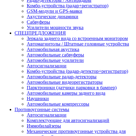
Радар-детекторы / Антирадары
Комбо-устройства (радар+регистратор)
GSM-модули и GPS-маяки
Акустические динамики
Сабвуферы
Усилители мощности звука
СПЕЦПРЕДЛОЖЕНИЯ
Зеркала заднего вида со встроенным монитором
Автомагнитолы / Штатные головные устройства
Автомобильная акустика
Автомобильные сабвуферы
Автомобильные усилители
Автосигнализации
Комбо-устройства (радар-детектор+регистратор)
Автомобильные радар-детекторы
Автомобильные видеорегистраторы
Парктроники (датчики парковки в бампер)
Автомобильные камеры заднего вида
Наушники
Автомобильные компрессоры
Противоугонные системы
Автосигнализации
Комплектующие для автосигнализаций
Иммобилайзеры
Механические противоугонные устройства для