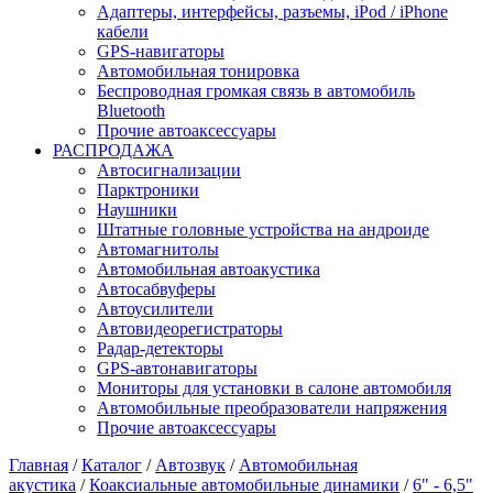
Адаптеры, интерфейсы, разъемы, iPod / iPhone
кабели
GPS-навигаторы
Автомобильная тонировка
Беспроводная громкая связь в автомобиль
Bluetooth
Прочие автоаксессуары
РАСПРОДАЖА
Автосигнализации
Парктроники
Наушники
Штатные головные устройства на андроиде
Автомагнитолы
Автомобильная автоакустика
Автосабвуферы
Автоусилители
Автовидеорегистраторы
Радар-детекторы
GPS-автонавигаторы
Мониторы для установки в салоне автомобиля
Автомобильные преобразователи напряжения
Прочие автоаксессуары
Главная
/
Каталог
/
Автозвук
/
Автомобильная
акустика
/
Коаксиальные автомобильные динамики
/
6" - 6,5"