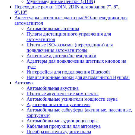
Мультимедийные центры (2DIN)
Переходные рамки 1DIN, 2DIN для экранов 7", 8",
9",10"
Аксессуары, антенные адаптеры/ISO-переходники для
автомагнитол
Автомобильные антенны
Пульты дистанционного управления для
автомагнитол
Штатные ISO-разъемы (переходники) для
подключения автомагнитолы
Антенные адаптеры/переходники
Адаптеры для подключения штатных кнопок на
руле
Интерфейсы для подключения Bluetooth
Навигационные блоки для автомагнитол Hyundai
Автозвук
Автомобильная акустика
Штатные акустические комплекты
Автомобильные усилители мощности звука
Адаптеры штатного усилителя
Автомобильные сабвуферы (активные, пассивные,
корпусные)
Автомобильные аудиопроцессоры
Кабельная продукция для автозвука
Преобразователи аудиосигнала