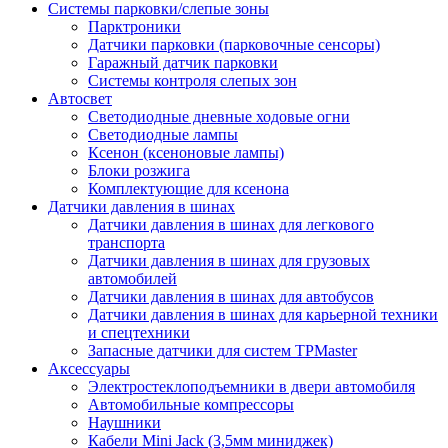
Системы парковки/слепые зоны
Парктроники
Датчики парковки (парковочные сенсоры)
Гаражный датчик парковки
Системы контроля слепых зон
Автосвет
Светодиодные дневные ходовые огни
Светодиодные лампы
Ксенон (ксеноновые лампы)
Блоки розжига
Комплектующие для ксенона
Датчики давления в шинах
Датчики давления в шинах для легкового
транспорта
Датчики давления в шинах для грузовых
автомобилей
Датчики давления в шинах для автобусов
Датчики давления в шинах для карьерной техники
и спецтехники
Запасные датчики для систем TPMaster
Аксессуары
Электростеклоподъемники в двери автомобиля
Автомобильные компрессоры
Наушники
Кабели Mini Jack (3,5мм миниджек)