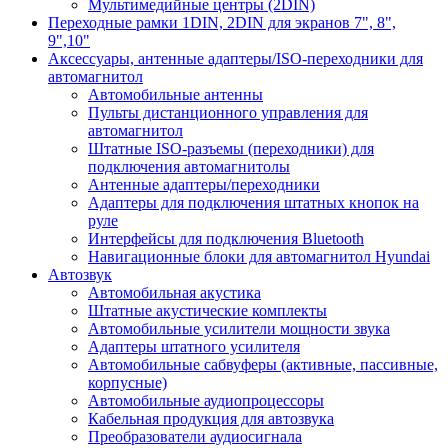
Мультимедийные центры (2DIN)
Переходные рамки 1DIN, 2DIN для экранов 7", 8",
9",10"
Аксессуары, антенные адаптеры/ISO-переходники для
автомагнитол
Автомобильные антенны
Пульты дистанционного управления для
автомагнитол
Штатные ISO-разъемы (переходники) для
подключения автомагнитолы
Антенные адаптеры/переходники
Адаптеры для подключения штатных кнопок на
руле
Интерфейсы для подключения Bluetooth
Навигационные блоки для автомагнитол Hyundai
Автозвук
Автомобильная акустика
Штатные акустические комплекты
Автомобильные усилители мощности звука
Адаптеры штатного усилителя
Автомобильные сабвуферы (активные, пассивные,
корпусные)
Автомобильные аудиопроцессоры
Кабельная продукция для автозвука
Преобразователи аудиосигнала