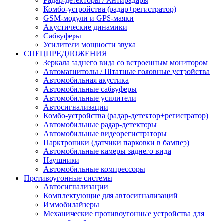
Радар-детекторы / Антирадары
Комбо-устройства (радар+регистратор)
GSM-модули и GPS-маяки
Акустические динамики
Сабвуферы
Усилители мощности звука
СПЕЦПРЕДЛОЖЕНИЯ
Зеркала заднего вида со встроенным монитором
Автомагнитолы / Штатные головные устройства
Автомобильная акустика
Автомобильные сабвуферы
Автомобильные усилители
Автосигнализации
Комбо-устройства (радар-детектор+регистратор)
Автомобильные радар-детекторы
Автомобильные видеорегистраторы
Парктроники (датчики парковки в бампер)
Автомобильные камеры заднего вида
Наушники
Автомобильные компрессоры
Противоугонные системы
Автосигнализации
Комплектующие для автосигнализаций
Иммобилайзеры
Механические противоугонные устройства для