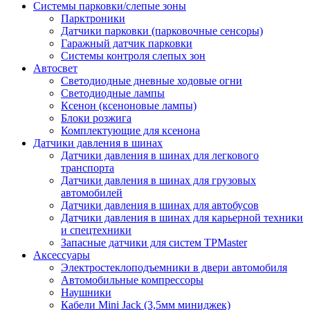
Системы парковки/слепые зоны
Парктроники
Датчики парковки (парковочные сенсоры)
Гаражный датчик парковки
Системы контроля слепых зон
Автосвет
Светодиодные дневные ходовые огни
Светодиодные лампы
Ксенон (ксеноновые лампы)
Блоки розжига
Комплектующие для ксенона
Датчики давления в шинах
Датчики давления в шинах для легкового
транспорта
Датчики давления в шинах для грузовых
автомобилей
Датчики давления в шинах для автобусов
Датчики давления в шинах для карьерной техники
и спецтехники
Запасные датчики для систем TPMaster
Аксессуары
Электростеклоподъемники в двери автомобиля
Автомобильные компрессоры
Наушники
Кабели Mini Jack (3,5мм миниджек)