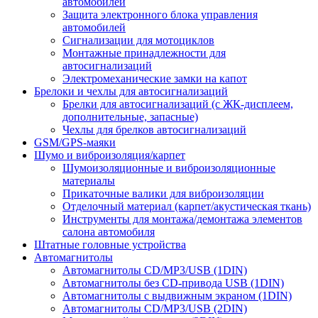
автомобилей
Защита электронного блока управления
автомобилей
Сигнализации для мотоциклов
Монтажные принадлежности для
автосигнализаций
Электромеханические замки на капот
Брелоки и чехлы для автосигнализаций
Брелки для автосигнализаций (с ЖК-дисплеем,
дополнительные, запасные)
Чехлы для брелков автосигнализаций
GSM/GPS-маяки
Шумо и виброизоляция/карпет
Шумоизоляционные и виброизоляционные
материалы
Прикаточные валики для виброизоляции
Отделочный материал (карпет/акустическая ткань)
Инструменты для монтажа/демонтажа элементов
салона автомобиля
Штатные головные устройства
Автомагнитолы
Автомагнитолы CD/MP3/USB (1DIN)
Автомагнитолы без CD-привода USB (1DIN)
Автомагнитолы с выдвижным экраном (1DIN)
Автомагнитолы CD/MP3/USB (2DIN)