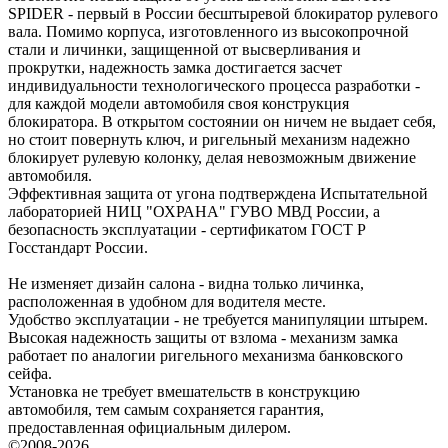
SPIDER - первый в России бесштыревой блокиратор рулевого
вала. Помимо корпуса, изготовленного из высокопрочной
стали и личинки, защищенной от высверливания и
прокрутки, надежность замка достигается засчет
индивидуальности технологического процесса разработки -
для каждой модели автомобиля своя конструкция
блокиратора. В открытом состоянии он ничем не выдает себя,
но стоит повернуть ключ, и ригельный механизм надежно
блокирует рулевую колонку, делая невозможным движение
автомобиля.
Эффективная защита от угона подтверждена Испытательной
лабораторией НИЦ "ОХРАНА" ГУВО МВД России, а
безопасность эксплуатации - сертификатом ГОСТ Р
Госстандарт России.
Не изменяет дизайн салона - видна только личинка,
расположенная в удобном для водителя месте.
Удобство эксплуатации - не требуется манипуляции штырем.
Высокая надежность защиты от взлома - механизм замка
работает по аналогии ригельного механизма банковского
сейфа.
Установка не требует вмешательств в конструкцию
автомобиля, тем самым сохраняется гарантия,
предоставленная официальным дилером.
©2008-
2026