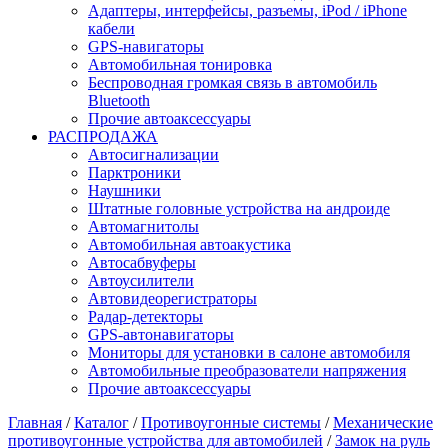
Адаптеры, интерфейсы, разъемы, iPod / iPhone
кабели
GPS-навигаторы
Автомобильная тонировка
Беспроводная громкая связь в автомобиль
Bluetooth
Прочие автоаксессуары
РАСПРОДАЖА
Автосигнализации
Парктроники
Наушники
Штатные головные устройства на андроиде
Автомагнитолы
Автомобильная автоакустика
Автосабвуферы
Автоусилители
Автовидеорегистраторы
Радар-детекторы
GPS-автонавигаторы
Мониторы для установки в салоне автомобиля
Автомобильные преобразователи напряжения
Прочие автоаксессуары
Главная
/
Каталог
/
Противоугонные системы
/
Механические
противоугонные устройства для автомобилей
/
Замок на руль