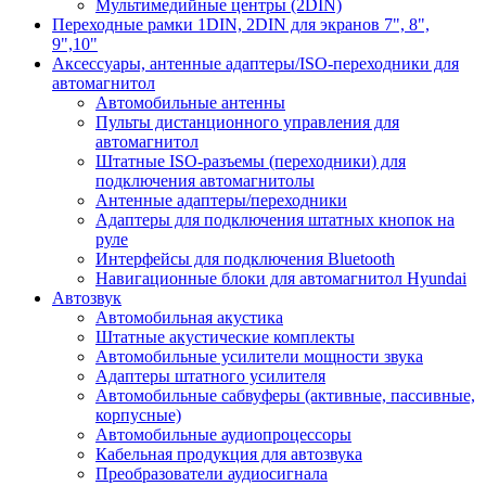
Мультимедийные центры (2DIN)
Переходные рамки 1DIN, 2DIN для экранов 7", 8",
9",10"
Аксессуары, антенные адаптеры/ISO-переходники для
автомагнитол
Автомобильные антенны
Пульты дистанционного управления для
автомагнитол
Штатные ISO-разъемы (переходники) для
подключения автомагнитолы
Антенные адаптеры/переходники
Адаптеры для подключения штатных кнопок на
руле
Интерфейсы для подключения Bluetooth
Навигационные блоки для автомагнитол Hyundai
Автозвук
Автомобильная акустика
Штатные акустические комплекты
Автомобильные усилители мощности звука
Адаптеры штатного усилителя
Автомобильные сабвуферы (активные, пассивные,
корпусные)
Автомобильные аудиопроцессоры
Кабельная продукция для автозвука
Преобразователи аудиосигнала