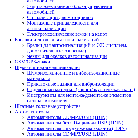
автомобилей
Защита электронного блока управления
автомобилей
Сигнализации для мотоциклов
Монтажные принадлежности для
автосигнализаций
Электромеханические замки на капот
Брелоки и чехлы для автосигнализаций
Брелки для автосигнализаций (с ЖК-дисплеем,
дополнительные, запасные)
Чехлы для брелков автосигнализаций
GSM/GPS-маяки
Шумо и виброизоляция/карпет
Шумоизоляционные и виброизоляционные
материалы
Прикаточные валики для виброизоляции
Отделочный материал (карпет/акустическая ткань)
Инструменты для монтажа/демонтажа элементов
салона автомобиля
Штатные головные устройства
Автомагнитолы
Автомагнитолы CD/MP3/USB (1DIN)
Автомагнитолы без CD-привода USB (1DIN)
Автомагнитолы с выдвижным экраном (1DIN)
Автомагнитолы CD/MP3/USB (2DIN)