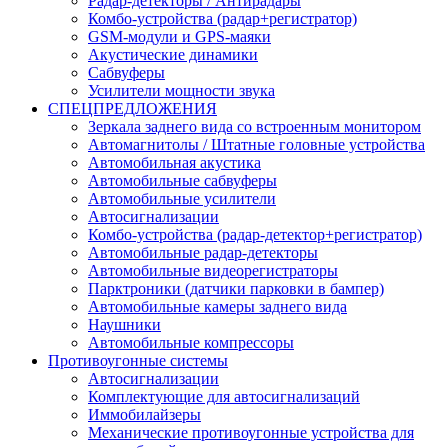
Радар-детекторы / Антирадары
Комбо-устройства (радар+регистратор)
GSM-модули и GPS-маяки
Акустические динамики
Сабвуферы
Усилители мощности звука
СПЕЦПРЕДЛОЖЕНИЯ
Зеркала заднего вида со встроенным монитором
Автомагнитолы / Штатные головные устройства
Автомобильная акустика
Автомобильные сабвуферы
Автомобильные усилители
Автосигнализации
Комбо-устройства (радар-детектор+регистратор)
Автомобильные радар-детекторы
Автомобильные видеорегистраторы
Парктроники (датчики парковки в бампер)
Автомобильные камеры заднего вида
Наушники
Автомобильные компрессоры
Противоугонные системы
Автосигнализации
Комплектующие для автосигнализаций
Иммобилайзеры
Механические противоугонные устройства для