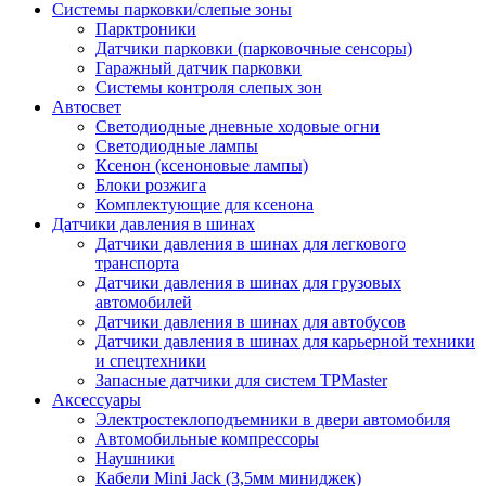
Системы парковки/слепые зоны
Парктроники
Датчики парковки (парковочные сенсоры)
Гаражный датчик парковки
Системы контроля слепых зон
Автосвет
Светодиодные дневные ходовые огни
Светодиодные лампы
Ксенон (ксеноновые лампы)
Блоки розжига
Комплектующие для ксенона
Датчики давления в шинах
Датчики давления в шинах для легкового
транспорта
Датчики давления в шинах для грузовых
автомобилей
Датчики давления в шинах для автобусов
Датчики давления в шинах для карьерной техники
и спецтехники
Запасные датчики для систем TPMaster
Аксессуары
Электростеклоподъемники в двери автомобиля
Автомобильные компрессоры
Наушники
Кабели Mini Jack (3,5мм миниджек)