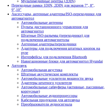
Мультимедийные центры (2DIN)
Переходные рамки 1DIN, 2DIN для экранов 7", 8",
9",10"
Аксессуары, антенные адаптеры/ISO-переходники для
автомагнитол
Автомобильные антенны
Пульты дистанционного управления для
автомагнитол
Штатные ISO-разъемы (переходники) для
подключения автомагнитолы
Антенные адаптеры/переходники
Адаптеры для подключения штатных кнопок на
руле
Интерфейсы для подключения Bluetooth
Навигационные блоки для автомагнитол Hyundai
Автозвук
Автомобильная акустика
Штатные акустические комплекты
Автомобильные усилители мощности звука
Адаптеры штатного усилителя
Автомобильные сабвуферы (активные, пассивные,
корпусные)
Автомобильные аудиопроцессоры
Кабельная продукция для автозвука
Преобразователи аудиосигнала