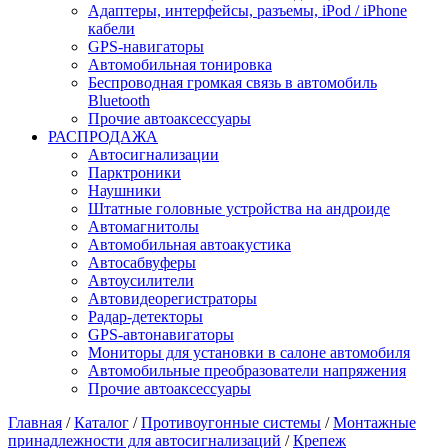
Адаптеры, интерфейсы, разъемы, iPod / iPhone
кабели
GPS-навигаторы
Автомобильная тонировка
Беспроводная громкая связь в автомобиль
Bluetooth
Прочие автоаксессуары
РАСПРОДАЖА
Автосигнализации
Парктроники
Наушники
Штатные головные устройства на андроиде
Автомагнитолы
Автомобильная автоакустика
Автосабвуферы
Автоусилители
Автовидеорегистраторы
Радар-детекторы
GPS-автонавигаторы
Мониторы для установки в салоне автомобиля
Автомобильные преобразователи напряжения
Прочие автоаксессуары
Главная
/
Каталог
/
Противоугонные системы
/
Монтажные
принадлежности для автосигнализаций
/
Крепеж