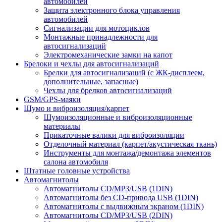
автомобилей
Защита электронного блока управления
автомобилей
Сигнализации для мотоциклов
Монтажные принадлежности для
автосигнализаций
Электромеханические замки на капот
Брелоки и чехлы для автосигнализаций
Брелки для автосигнализаций (с ЖК-дисплеем,
дополнительные, запасные)
Чехлы для брелков автосигнализаций
GSM/GPS-маяки
Шумо и виброизоляция/карпет
Шумоизоляционные и виброизоляционные
материалы
Прикаточные валики для виброизоляции
Отделочный материал (карпет/акустическая ткань)
Инструменты для монтажа/демонтажа элементов
салона автомобиля
Штатные головные устройства
Автомагнитолы
Автомагнитолы CD/MP3/USB (1DIN)
Автомагнитолы без CD-привода USB (1DIN)
Автомагнитолы с выдвижным экраном (1DIN)
Автомагнитолы CD/MP3/USB (2DIN)