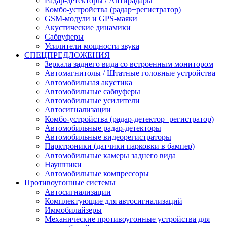
Радар-детекторы / Антирадары
Комбо-устройства (радар+регистратор)
GSM-модули и GPS-маяки
Акустические динамики
Сабвуферы
Усилители мощности звука
СПЕЦПРЕДЛОЖЕНИЯ
Зеркала заднего вида со встроенным монитором
Автомагнитолы / Штатные головные устройства
Автомобильная акустика
Автомобильные сабвуферы
Автомобильные усилители
Автосигнализации
Комбо-устройства (радар-детектор+регистратор)
Автомобильные радар-детекторы
Автомобильные видеорегистраторы
Парктроники (датчики парковки в бампер)
Автомобильные камеры заднего вида
Наушники
Автомобильные компрессоры
Противоугонные системы
Автосигнализации
Комплектующие для автосигнализаций
Иммобилайзеры
Механические противоугонные устройства для