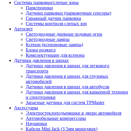
Системы парковки/слепые зоны
Парктроники
Датчики парковки (парковочные сенсоры)
Гаражный датчик парковки
Системы контроля слепых зон
Автосвет
Светодиодные дневные ходовые огни
Светодиодные лампы
Ксенон (ксеноновые лампы)
Блоки розжига
Комплектующие для ксенона
Датчики давления в шинах
Датчики давления в шинах для легкового
транспорта
Датчики давления в шинах для грузовых
автомобилей
Датчики давления в шинах для автобусов
Датчики давления в шинах для карьерной техники
и спецтехники
Запасные датчики для систем TPMaster
Аксессуары
Электростеклоподъемники в двери автомобиля
Автомобильные компрессоры
Наушники
Кабели Mini Jack (3,5мм миниджек)