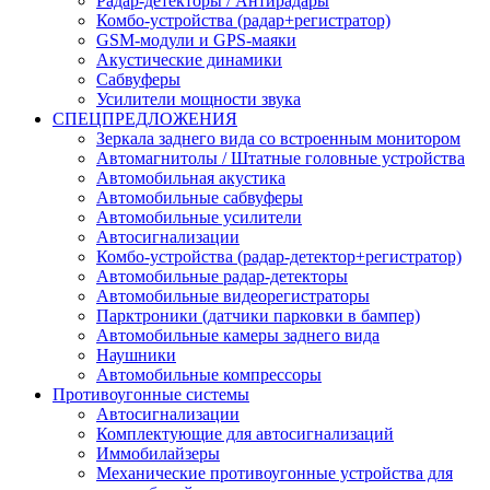
Радар-детекторы / Антирадары
Комбо-устройства (радар+регистратор)
GSM-модули и GPS-маяки
Акустические динамики
Сабвуферы
Усилители мощности звука
СПЕЦПРЕДЛОЖЕНИЯ
Зеркала заднего вида со встроенным монитором
Автомагнитолы / Штатные головные устройства
Автомобильная акустика
Автомобильные сабвуферы
Автомобильные усилители
Автосигнализации
Комбо-устройства (радар-детектор+регистратор)
Автомобильные радар-детекторы
Автомобильные видеорегистраторы
Парктроники (датчики парковки в бампер)
Автомобильные камеры заднего вида
Наушники
Автомобильные компрессоры
Противоугонные системы
Автосигнализации
Комплектующие для автосигнализаций
Иммобилайзеры
Механические противоугонные устройства для