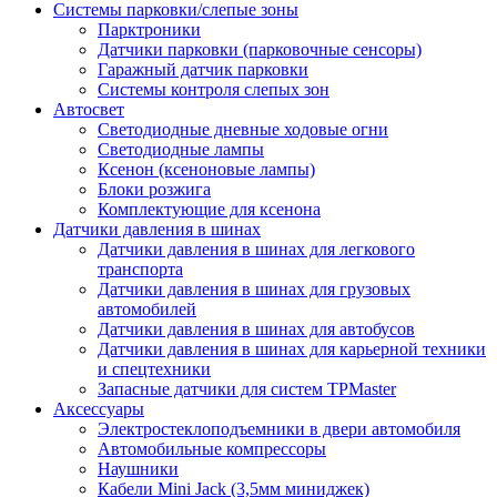
Системы парковки/слепые зоны
Парктроники
Датчики парковки (парковочные сенсоры)
Гаражный датчик парковки
Системы контроля слепых зон
Автосвет
Светодиодные дневные ходовые огни
Светодиодные лампы
Ксенон (ксеноновые лампы)
Блоки розжига
Комплектующие для ксенона
Датчики давления в шинах
Датчики давления в шинах для легкового
транспорта
Датчики давления в шинах для грузовых
автомобилей
Датчики давления в шинах для автобусов
Датчики давления в шинах для карьерной техники
и спецтехники
Запасные датчики для систем TPMaster
Аксессуары
Электростеклоподъемники в двери автомобиля
Автомобильные компрессоры
Наушники
Кабели Mini Jack (3,5мм миниджек)