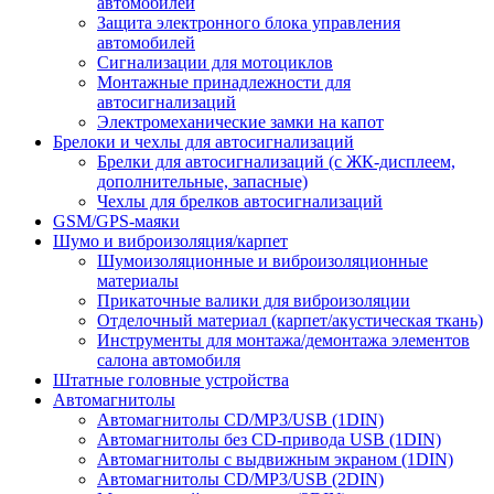
автомобилей
Защита электронного блока управления
автомобилей
Сигнализации для мотоциклов
Монтажные принадлежности для
автосигнализаций
Электромеханические замки на капот
Брелоки и чехлы для автосигнализаций
Брелки для автосигнализаций (с ЖК-дисплеем,
дополнительные, запасные)
Чехлы для брелков автосигнализаций
GSM/GPS-маяки
Шумо и виброизоляция/карпет
Шумоизоляционные и виброизоляционные
материалы
Прикаточные валики для виброизоляции
Отделочный материал (карпет/акустическая ткань)
Инструменты для монтажа/демонтажа элементов
салона автомобиля
Штатные головные устройства
Автомагнитолы
Автомагнитолы CD/MP3/USB (1DIN)
Автомагнитолы без CD-привода USB (1DIN)
Автомагнитолы с выдвижным экраном (1DIN)
Автомагнитолы CD/MP3/USB (2DIN)