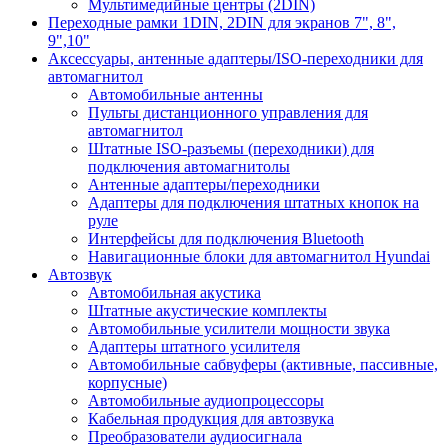
Мультимедийные центры (2DIN)
Переходные рамки 1DIN, 2DIN для экранов 7", 8",
9",10"
Аксессуары, антенные адаптеры/ISO-переходники для
автомагнитол
Автомобильные антенны
Пульты дистанционного управления для
автомагнитол
Штатные ISO-разъемы (переходники) для
подключения автомагнитолы
Антенные адаптеры/переходники
Адаптеры для подключения штатных кнопок на
руле
Интерфейсы для подключения Bluetooth
Навигационные блоки для автомагнитол Hyundai
Автозвук
Автомобильная акустика
Штатные акустические комплекты
Автомобильные усилители мощности звука
Адаптеры штатного усилителя
Автомобильные сабвуферы (активные, пассивные,
корпусные)
Автомобильные аудиопроцессоры
Кабельная продукция для автозвука
Преобразователи аудиосигнала