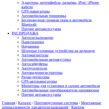
Адаптеры, интерфейсы, разъемы, iPod / iPhone
кабели
GPS-навигаторы
Автомобильная тонировка
Беспроводная громкая связь в автомобиль
Bluetooth
Прочие автоаксессуары
РАСПРОДАЖА
Автосигнализации
Парктроники
Наушники
Штатные головные устройства на андроиде
Автомагнитолы
Автомобильная автоакустика
Автосабвуферы
Автоусилители
Автовидеорегистраторы
Радар-детекторы
GPS-автонавигаторы
Мониторы для установки в салоне автомобиля
Автомобильные преобразователи напряжения
Прочие автоаксессуары
Главная
/
Каталог
/
Противоугонные системы
/
Монтажные
принадлежности для автосигнализаций
/
Крепеж