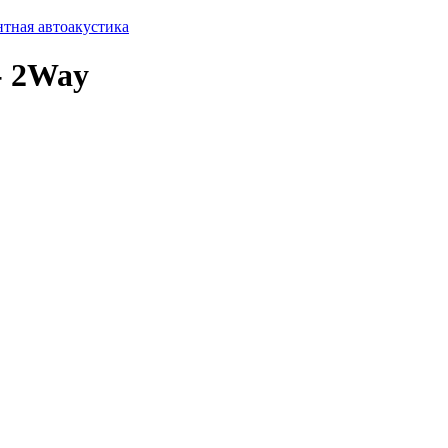
ентная автоакустика
- 2Way