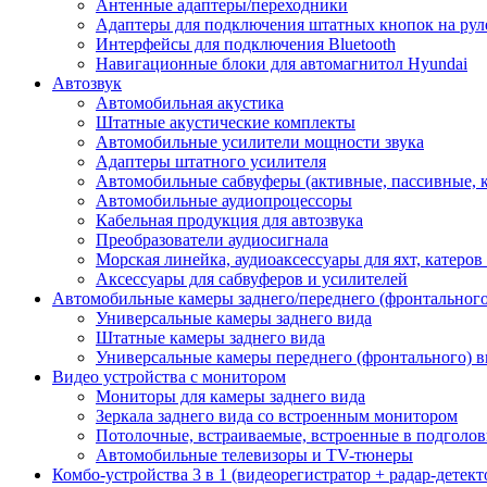
Антенные адаптеры/переходники
Адаптеры для подключения штатных кнопок на рул
Интерфейсы для подключения Bluetooth
Навигационные блоки для автомагнитол Hyundai
Автозвук
Автомобильная акустика
Штатные акустические комплекты
Автомобильные усилители мощности звука
Адаптеры штатного усилителя
Автомобильные сабвуферы (активные, пассивные, 
Автомобильные аудиопроцессоры
Кабельная продукция для автозвука
Преобразователи аудиосигнала
Морская линейка, аудиоаксессуары для яхт, катеров
Аксессуары для сабвуферов и усилителей
Автомобильные камеры заднего/переднего (фронтального
Универсальные камеры заднего вида
Штатные камеры заднего вида
Универсальные камеры переднего (фронтального) в
Видео устройства c монитором
Мониторы для камеры заднего вида
Зеркала заднего вида со встроенным монитором
Потолочные, встраиваемые, встроенные в подголо
Автомобильные телевизоры и TV-тюнеры
Комбо-устройства 3 в 1 (видеорегистратор + радар-детек