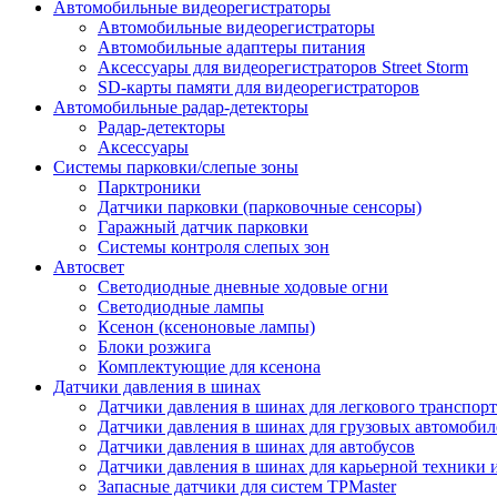
Автомобильные видеорегистраторы
Автомобильные видеорегистраторы
Автомобильные адаптеры питания
Аксессуары для видеорегистраторов Street Storm
SD-карты памяти для видеорегистраторов
Автомобильные радар-детекторы
Радар-детекторы
Аксессуары
Системы парковки/слепые зоны
Парктроники
Датчики парковки (парковочные сенсоры)
Гаражный датчик парковки
Системы контроля слепых зон
Автосвет
Светодиодные дневные ходовые огни
Светодиодные лампы
Ксенон (ксеноновые лампы)
Блоки розжига
Комплектующие для ксенона
Датчики давления в шинах
Датчики давления в шинах для легкового транспорт
Датчики давления в шинах для грузовых автомобил
Датчики давления в шинах для автобусов
Датчики давления в шинах для карьерной техники 
Запасные датчики для систем TPMaster