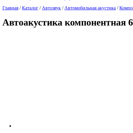
Главная
/
Каталог
/
Автозвук
/
Автомобильная акустика
/
Компо
Автоакустика компонентная 6