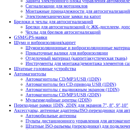
Защита электронного блока управления автомобил
Сигнализации для мотоциклов
Монтажные принадлежности для автосигнализаций
Электромеханические замки на капот
Брелоки и чехлы для автосигнализаций
Брелки для автосигнализаций (с ЖК-дисплеем, доп
Чехлы для брелков автосигнализаций
GSM/GPS-маяки
Шумо и виброизоляция/карпет
Шумоизоляционные и виброизоляционные матери
Прикаточные валики для виброизоляции
Отделочный материал (карпет/акустическая ткань)
Инструменты для монтажа/демонтажа элементов са
Штатные головные устройства
Автомагнитолы
Автомагнитолы CD/MP3/USB (1DIN)
Автомагнитолы без CD-привода USB (1DIN)
Автомагнитолы с выдвижным экраном (1DIN)
Автомагнитолы CD/MP3/USB (2DIN)
Мультимедийные центры (2DIN)
Переходные рамки 1DIN, 2DIN для экранов 7", 8", 9",10"
Аксессуары, антенные адаптеры/ISO-переходники для ав
Автомобильные антенны
Пульты дистанционного управления для автомагни
Штатные ISO-разъемы (переходники) для подключе