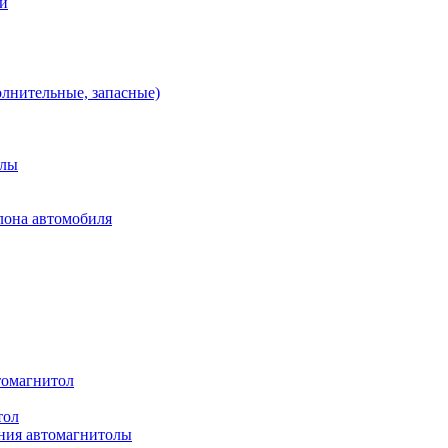
ей
олнительные, запасные)
алы
лона автомобиля
томагнитол
тол
ния автомагнитолы