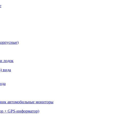
е
корпусные)
 и лодок
) вида
ида
вник автомобильные мониторы
тор + GPS-информатор)