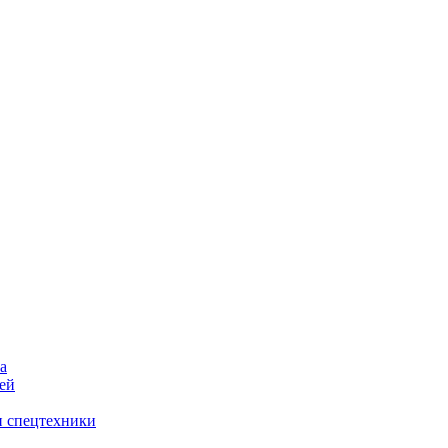
а
ей
и спецтехники