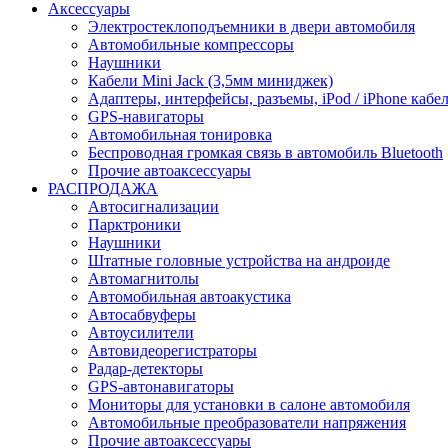
Аксессуары
Электростеклоподъемники в двери автомобиля
Автомобильные компрессоры
Наушники
Кабели Mini Jack (3,5мм миниджек)
Адаптеры, интерфейсы, разъемы, iPod / iPhone кабе
GPS-навигаторы
Автомобильная тонировка
Беспроводная громкая связь в автомобиль Bluetooth
Прочие автоаксессуары
РАСПРОДАЖА
Автосигнализации
Парктроники
Наушники
Штатные головные устройства на андроиде
Автомагнитолы
Автомобильная автоакустика
Автосабвуферы
Автоусилители
Автовидеорегистраторы
Радар-детекторы
GPS-автонавигаторы
Мониторы для установки в салоне автомобиля
Автомобильные преобразователи напряжения
Прочие автоаксессуары