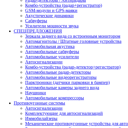
Радар-детекторы / Антирадары
Комбо-устройства (радар+регистратор)
GSM-модули и GPS-маяки
Акустические динамики
Сабвуферы
Усилители мощности звука
СПЕЦПРЕДЛОЖЕНИЯ
Зеркала заднего вида со встроенным монитором
Автомагнитолы / Штатные головные устройства
Автомобильная акустика
Автомобильные сабвуферы
Автомобильные усилители
Автосигнализации
Комбо-устройства (радар-детектор+регистратор)
Автомобильные радар-детекторы
Автомобильные видеорегистраторы
Парктроники (датчики парковки в бампер)
Автомобильные камеры заднего вида
Наушники
Автомобильные компрессоры
Противоугонные системы
Автосигнализации
Комплектующие для автосигнализаций
Иммобилайзеры
Механические противоугонные устройства для авт