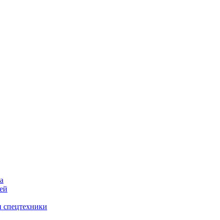
а
ей
и спецтехники