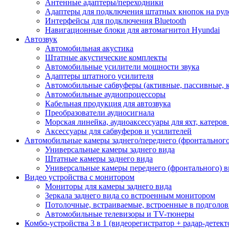
Антенные адаптеры/переходники
Адаптеры для подключения штатных кнопок на рул
Интерфейсы для подключения Bluetooth
Навигационные блоки для автомагнитол Hyundai
Автозвук
Автомобильная акустика
Штатные акустические комплекты
Автомобильные усилители мощности звука
Адаптеры штатного усилителя
Автомобильные сабвуферы (активные, пассивные, 
Автомобильные аудиопроцессоры
Кабельная продукция для автозвука
Преобразователи аудиосигнала
Морская линейка, аудиоаксессуары для яхт, катеров
Аксессуары для сабвуферов и усилителей
Автомобильные камеры заднего/переднего (фронтального
Универсальные камеры заднего вида
Штатные камеры заднего вида
Универсальные камеры переднего (фронтального) в
Видео устройства c монитором
Мониторы для камеры заднего вида
Зеркала заднего вида со встроенным монитором
Потолочные, встраиваемые, встроенные в подголо
Автомобильные телевизоры и TV-тюнеры
Комбо-устройства 3 в 1 (видеорегистратор + радар-детек