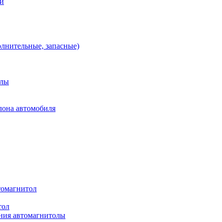
ей
олнительные, запасные)
алы
лона автомобиля
томагнитол
тол
ния автомагнитолы