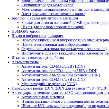
Защита электронного блока управления автомобил
Сигнализации для мотоциклов
Монтажные принадлежности для автосигнализаций
Электромеханические замки на капот
Брелоки и чехлы для автосигнализаций
Брелки для автосигнализаций (с ЖК-дисплеем, доп
Чехлы для брелков автосигнализаций
GSM/GPS-маяки
Шумо и виброизоляция/карпет
Шумоизоляционные и виброизоляционные матери
Прикаточные валики для виброизоляции
Отделочный материал (карпет/акустическая ткань)
Инструменты для монтажа/демонтажа элементов са
Штатные головные устройства
Автомагнитолы
Автомагнитолы CD/MP3/USB (1DIN)
Автомагнитолы без CD-привода USB (1DIN)
Автомагнитолы с выдвижным экраном (1DIN)
Автомагнитолы CD/MP3/USB (2DIN)
Мультимедийные центры (2DIN)
Переходные рамки 1DIN, 2DIN для экранов 7", 8", 9",10"
Аксессуары, антенные адаптеры/ISO-переходники для ав
Автомобильные антенны
Пульты дистанционного управления для автомагни
Штатные ISO-разъемы (переходники) для подключе