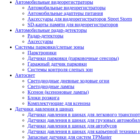
Автомобильные видеорегистраторы
Автомобильные видеорегистраторы
Автомобильные адаптеры питания
Аксессуары для видеорегистраторов Street Storm
SD-карты памяти для видеорегистраторов
Автомобильные радар-детекторы
Радар-детекторы
Аксессуары
Системы парковки/слепые зоны
Парктроники
Датчики парковки (парковочные сенсоры)
Гаражный датчик парковки
Системы контроля слепых зон
Автосвет
Светодиодные дневные ходовые огни
Светодиодные лампы
Ксенон (ксеноновые лампы)
Блоки розжига
Комплектующие для ксенона
Датчики давления в шинах
Датчики давления в шинах для легкового транспорт
Датчики давления в шинах для грузовых автомобил
Датчики давления в шинах для автобусов
Датчики давления в шинах для карьерной техники 
Запасные датчики для систем TPMaster