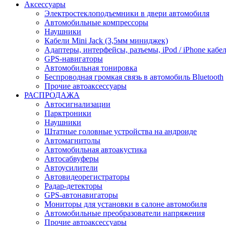
Аксессуары
Электростеклоподъемники в двери автомобиля
Автомобильные компрессоры
Наушники
Кабели Mini Jack (3,5мм миниджек)
Адаптеры, интерфейсы, разъемы, iPod / iPhone кабе
GPS-навигаторы
Автомобильная тонировка
Беспроводная громкая связь в автомобиль Bluetooth
Прочие автоаксессуары
РАСПРОДАЖА
Автосигнализации
Парктроники
Наушники
Штатные головные устройства на андроиде
Автомагнитолы
Автомобильная автоакустика
Автосабвуферы
Автоусилители
Автовидеорегистраторы
Радар-детекторы
GPS-автонавигаторы
Мониторы для установки в салоне автомобиля
Автомобильные преобразователи напряжения
Прочие автоаксессуары