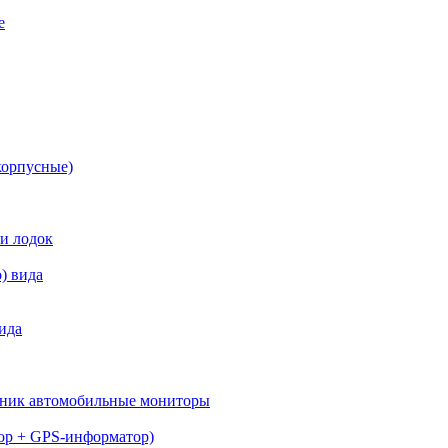
е
корпусные)
 и лодок
) вида
ида
вник автомобильные мониторы
тор + GPS-информатор)