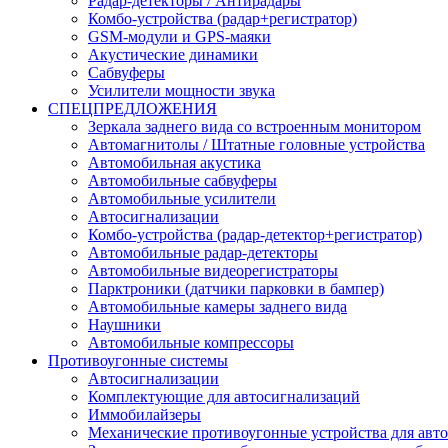
Радар-детекторы / Антирадары
Комбо-устройства (радар+регистратор)
GSM-модули и GPS-маяки
Акустические динамики
Сабвуферы
Усилители мощности звука
СПЕЦПРЕДЛОЖЕНИЯ
Зеркала заднего вида со встроенным монитором
Автомагнитолы / Штатные головные устройства
Автомобильная акустика
Автомобильные сабвуферы
Автомобильные усилители
Автосигнализации
Комбо-устройства (радар-детектор+регистратор)
Автомобильные радар-детекторы
Автомобильные видеорегистраторы
Парктроники (датчики парковки в бампер)
Автомобильные камеры заднего вида
Наушники
Автомобильные компрессоры
Противоугонные системы
Автосигнализации
Комплектующие для автосигнализаций
Иммобилайзеры
Механические противоугонные устройства для авт