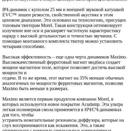
ВЧ-динамик с куполом 25 мм и внешней звуковой катушкой
EVC™ лишен резкости, свойственной акустике в этом
ценовом диапазоне. Это основано на технологиях, присущих
топовым твитерам Morel. Такая конструкция оптимизирует
излучение вне оси и расширяет частотную характеристику
наряду с высокой детальностью и точностью звучания. С
помощью монтажного комплекта твитер можно установить
четырьмя способами.
Высокая эффективность – еще одна черта динамиков Maximo.
Высококачественный ферритовый магнит мидбаса создает
мощное магнитное поле, которое позволяет достичь высокой
мощности и
отдачи. В то же время, этот магнит на 35% меньше обычных
аналогичных по мощности ферритовых магнитов, позволяя
Maximo быть меньше в размерах.
Maximo является первым продуктом компании Morel, в
которых используется новое покрытие Acudamp. Эта ультра
легкая полимерная смола применяется в НЧ/СЧ-динамиках
для того, чтобы
устранить нежелательные резонансы диффузора, которые на
слух воспринимаются как искажения. Это, а также
оптимизация с помощью специальных компьютерных