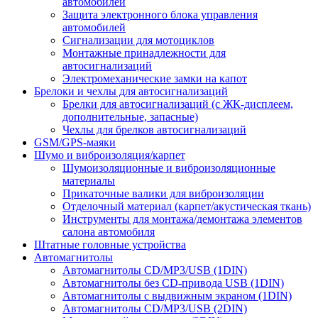
автомобилей
Защита электронного блока управления
автомобилей
Сигнализации для мотоциклов
Монтажные принадлежности для
автосигнализаций
Электромеханические замки на капот
Брелоки и чехлы для автосигнализаций
Брелки для автосигнализаций (с ЖК-дисплеем,
дополнительные, запасные)
Чехлы для брелков автосигнализаций
GSM/GPS-маяки
Шумо и виброизоляция/карпет
Шумоизоляционные и виброизоляционные
материалы
Прикаточные валики для виброизоляции
Отделочный материал (карпет/акустическая ткань)
Инструменты для монтажа/демонтажа элементов
салона автомобиля
Штатные головные устройства
Автомагнитолы
Автомагнитолы CD/MP3/USB (1DIN)
Автомагнитолы без CD-привода USB (1DIN)
Автомагнитолы с выдвижным экраном (1DIN)
Автомагнитолы CD/MP3/USB (2DIN)