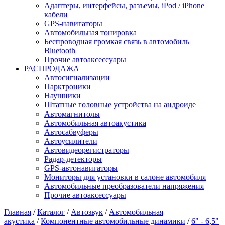
Адаптеры, интерфейсы, разъемы, iPod / iPhone
кабели
GPS-навигаторы
Автомобильная тонировка
Беспроводная громкая связь в автомобиль
Bluetooth
Прочие автоаксессуары
РАСПРОДАЖА
Автосигнализации
Парктроники
Наушники
Штатные головные устройства на андроиде
Автомагнитолы
Автомобильная автоакустика
Автосабвуферы
Автоусилители
Автовидеорегистраторы
Радар-детекторы
GPS-автонавигаторы
Мониторы для установки в салоне автомобиля
Автомобильные преобразователи напряжения
Прочие автоаксессуары
Главная
/
Каталог
/
Автозвук
/
Автомобильная
акустика
/
Компонентные автомобильные динамики
/
6" - 6,5"