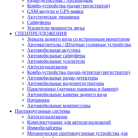
Радар-детекторы / Антирадары
Комбо-устройства (радар+регистратор)
GSM-модули и GPS-маяки
Акустические динамики
Сабвуферы
Усилители мощности звука
СПЕЦПРЕДЛОЖЕНИЯ
Зеркала заднего вида со встроенным монитором
Автомагнитолы / Штатные головные устройства
Автомобильная акустика
Автомобильные сабвуферы
Автомобильные усилители
Автосигнализации
Комбо-устройства (радар-детектор+регистратор)
Автомобильные радар-детекторы
Автомобильные видеорегистраторы
Парктроники (датчики парковки в бампер)
Автомобильные камеры заднего вида
Наушники
Автомобильные компрессоры
Противоугонные системы
Автосигнализации
Комплектующие для автосигнализаций
Иммобилайзеры
Механические противоугонные устройства для