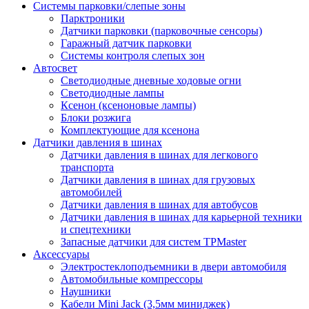
Системы парковки/слепые зоны
Парктроники
Датчики парковки (парковочные сенсоры)
Гаражный датчик парковки
Системы контроля слепых зон
Автосвет
Светодиодные дневные ходовые огни
Светодиодные лампы
Ксенон (ксеноновые лампы)
Блоки розжига
Комплектующие для ксенона
Датчики давления в шинах
Датчики давления в шинах для легкового
транспорта
Датчики давления в шинах для грузовых
автомобилей
Датчики давления в шинах для автобусов
Датчики давления в шинах для карьерной техники
и спецтехники
Запасные датчики для систем TPMaster
Аксессуары
Электростеклоподъемники в двери автомобиля
Автомобильные компрессоры
Наушники
Кабели Mini Jack (3,5мм миниджек)