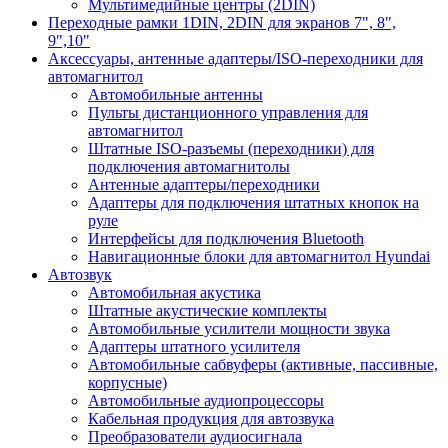
Мультимедийные центры (2DIN)
Переходные рамки 1DIN, 2DIN для экранов 7", 8",
9",10"
Аксессуары, антенные адаптеры/ISO-переходники для
автомагнитол
Автомобильные антенны
Пульты дистанционного управления для
автомагнитол
Штатные ISO-разъемы (переходники) для
подключения автомагнитолы
Антенные адаптеры/переходники
Адаптеры для подключения штатных кнопок на
руле
Интерфейсы для подключения Bluetooth
Навигационные блоки для автомагнитол Hyundai
Автозвук
Автомобильная акустика
Штатные акустические комплекты
Автомобильные усилители мощности звука
Адаптеры штатного усилителя
Автомобильные сабвуферы (активные, пассивные,
корпусные)
Автомобильные аудиопроцессоры
Кабельная продукция для автозвука
Преобразователи аудиосигнала