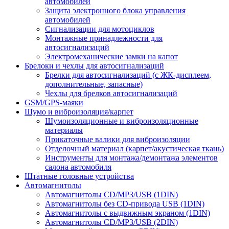
автомобилей
Защита электронного блока управления
автомобилей
Сигнализации для мотоциклов
Монтажные принадлежности для
автосигнализаций
Электромеханические замки на капот
Брелоки и чехлы для автосигнализаций
Брелки для автосигнализаций (с ЖК-дисплеем,
дополнительные, запасные)
Чехлы для брелков автосигнализаций
GSM/GPS-маяки
Шумо и виброизоляция/карпет
Шумоизоляционные и виброизоляционные
материалы
Прикаточные валики для виброизоляции
Отделочный материал (карпет/акустическая ткань)
Инструменты для монтажа/демонтажа элементов
салона автомобиля
Штатные головные устройства
Автомагнитолы
Автомагнитолы CD/MP3/USB (1DIN)
Автомагнитолы без CD-привода USB (1DIN)
Автомагнитолы с выдвижным экраном (1DIN)
Автомагнитолы CD/MP3/USB (2DIN)