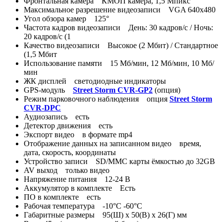
Фронтальная камера КМОП камера, 1,5 Мпикс
Максимальное разрешение видеозаписи VGA 640х480
Угол обзора камер 125°
Частота кадров видеозаписи День: 30 кадров/с / Ночь:
20 кадров/с (1
Качество видеозаписи Высокое (2 Мбит) / Стандартное
(1,5 Мбит
Использование памяти 15 Мб/мин, 12 Мб/мин, 10 Мб/
мин
ЖК дисплей светодиодные индикаторы
GPS-модуль
Street Storm CVR-GP2
(опция)
Режим парковочного наблюдения опция
Street Storm
CVR-DPC
Аудиозапись есть
Детектор движения есть
Экспорт видео в формате mp4
Отображение данных на записанном видео время,
дата, скорость, координаты
Устройство записи SD/MMC карты ёмкостью до 32GB
AV выход только видео
Напряжение питания 12-24 В
Аккумулятор в комплекте Есть
ПО в комплекте есть
Рабочая температура -10°C -60°C
Габаритные размеры 95(Ш) x 50(В) x 26(Г) мм