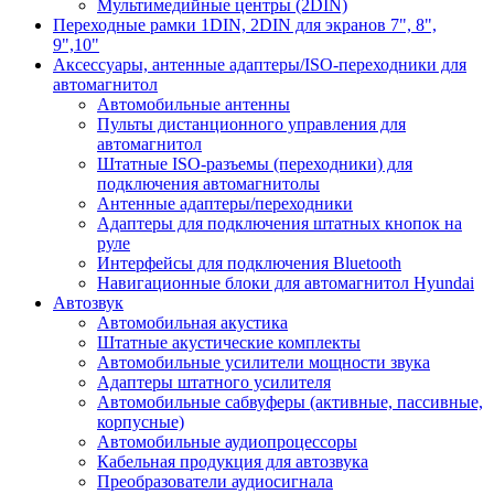
Мультимедийные центры (2DIN)
Переходные рамки 1DIN, 2DIN для экранов 7", 8",
9",10"
Аксессуары, антенные адаптеры/ISO-переходники для
автомагнитол
Автомобильные антенны
Пульты дистанционного управления для
автомагнитол
Штатные ISO-разъемы (переходники) для
подключения автомагнитолы
Антенные адаптеры/переходники
Адаптеры для подключения штатных кнопок на
руле
Интерфейсы для подключения Bluetooth
Навигационные блоки для автомагнитол Hyundai
Автозвук
Автомобильная акустика
Штатные акустические комплекты
Автомобильные усилители мощности звука
Адаптеры штатного усилителя
Автомобильные сабвуферы (активные, пассивные,
корпусные)
Автомобильные аудиопроцессоры
Кабельная продукция для автозвука
Преобразователи аудиосигнала