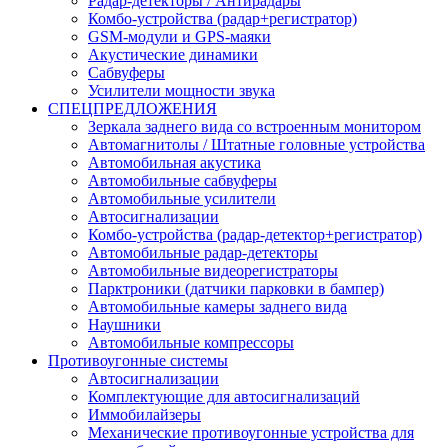
Радар-детекторы / Антирадары
Комбо-устройства (радар+регистратор)
GSM-модули и GPS-маяки
Акустические динамики
Сабвуферы
Усилители мощности звука
СПЕЦПРЕДЛОЖЕНИЯ
Зеркала заднего вида со встроенным монитором
Автомагнитолы / Штатные головные устройства
Автомобильная акустика
Автомобильные сабвуферы
Автомобильные усилители
Автосигнализации
Комбо-устройства (радар-детектор+регистратор)
Автомобильные радар-детекторы
Автомобильные видеорегистраторы
Парктроники (датчики парковки в бампер)
Автомобильные камеры заднего вида
Наушники
Автомобильные компрессоры
Противоугонные системы
Автосигнализации
Комплектующие для автосигнализаций
Иммобилайзеры
Механические противоугонные устройства для