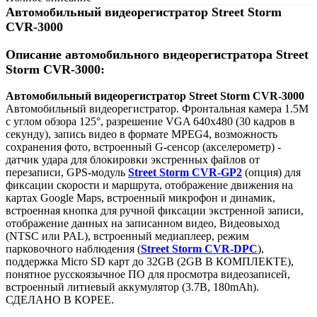
Автомобильный видеорегистратор Street Storm
CVR-3000
Описание автомобильного видеорегистратора Street
Storm CVR-3000:
Автомобильный видеорегистратор Street Storm CVR-3000
Автомобильный видеорегистратор. Фронтальная камера 1.5М
с углом обзора 125°, разрешение VGA 640х480 (30 кадров в
секунду), запись видео в формате MPEG4, возможность
сохранения фото, встроенный G-сенсор (акселерометр) -
датчик удара для блокировки экстренных файлов от
перезаписи, GPS-модуль
Street Storm CVR-GP2
(опция) для
фиксации скорости и маршрута, отображение движения на
картах Google Maps, встроенный микрофон и динамик,
встроенная кнопка для ручной фиксации экстренной записи,
отображение данных на записанном видео, Видеовыход
(NTSC или PAL), встроенный медиаплеер, режим
парковочного наблюдения (
Street Storm CVR-DPC
),
поддержка Micro SD карт до 32GB (2GB В КОМПЛЕКТЕ),
понятное русскоязычное ПО для просмотра видеозаписей,
встроенный литиевый аккумулятор (3.7В, 180mAh).
СДЕЛАНО В КОРЕЕ.