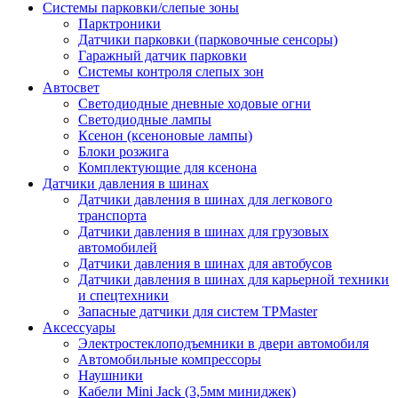
Системы парковки/слепые зоны
Парктроники
Датчики парковки (парковочные сенсоры)
Гаражный датчик парковки
Системы контроля слепых зон
Автосвет
Светодиодные дневные ходовые огни
Светодиодные лампы
Ксенон (ксеноновые лампы)
Блоки розжига
Комплектующие для ксенона
Датчики давления в шинах
Датчики давления в шинах для легкового
транспорта
Датчики давления в шинах для грузовых
автомобилей
Датчики давления в шинах для автобусов
Датчики давления в шинах для карьерной техники
и спецтехники
Запасные датчики для систем TPMaster
Аксессуары
Электростеклоподъемники в двери автомобиля
Автомобильные компрессоры
Наушники
Кабели Mini Jack (3,5мм миниджек)