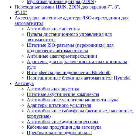
Мультимедийные центры (2DIN)
Переходные рамки 1DIN, 2DIN для экранов 7", 8",
9",10"
Аксессуары, антенные адаптеры/ISO-переходники для
автомагнитол
Автомобильные антенны
Пульты дистанционного управления для
автомагнитол
Штатные ISO-разъемы (переходники) для
подключения автомагнитолы
Антенные адаптеры/переходники
Адаптеры для подключения штатных кнопок на
руле
Интерфейсы для подключения Bluetooth
Навигационные блоки для автомагнитол Hyundai
Автозвук
Автомобильная акустика
Штатные акустические комплекты
Автомобильные усилители мощности звука
Адаптеры штатного усилителя
Автомобильные сабвуферы (активные, пассивные,
корпусные)
Автомобильные аудиопроцессоры
Кабельная продукция для автозвука
Преобразователи аудиосигнала