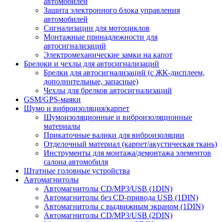
автомобилей
Защита электронного блока управления
автомобилей
Сигнализации для мотоциклов
Монтажные принадлежности для
автосигнализаций
Электромеханические замки на капот
Брелоки и чехлы для автосигнализаций
Брелки для автосигнализаций (с ЖК-дисплеем,
дополнительные, запасные)
Чехлы для брелков автосигнализаций
GSM/GPS-маяки
Шумо и виброизоляция/карпет
Шумоизоляционные и виброизоляционные
материалы
Прикаточные валики для виброизоляции
Отделочный материал (карпет/акустическая ткань)
Инструменты для монтажа/демонтажа элементов
салона автомобиля
Штатные головные устройства
Автомагнитолы
Автомагнитолы CD/MP3/USB (1DIN)
Автомагнитолы без CD-привода USB (1DIN)
Автомагнитолы с выдвижным экраном (1DIN)
Автомагнитолы CD/MP3/USB (2DIN)