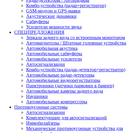
Радар-детекторы / Антирадары
Комбо-устройства (радар+регистратор)
GSM-модули и GPS-маяки
Акустические динамики
Сабвуферы
Усилители мощности звука
СПЕЦПРЕДЛОЖЕНИЯ
Зеркала заднего вида со встроенным монитором
Автомагнитолы / Штатные головные устройства
Автомобильная акустика
Автомобильные сабвуферы
Автомобильные усилители
Автосигнализации
Комбо-устройства (радар-детектор+регистратор)
Автомобильные радар-детекторы
Автомобильные видеорегистраторы
Парктроники (датчики парковки в бампер)
Автомобильные камеры заднего вида
Наушники
Автомобильные компрессоры
Противоугонные системы
Автосигнализации
Комплектующие для автосигнализаций
Иммобилайзеры
Механические противоугонные устройства для