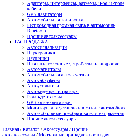
Адаптеры, интерфейсы, разъемы, iPod / iPhone
кабели
GPS-навигаторы
Автомобильная тонировка
Беспроводная громкая связь в автомобиль
Bluetooth
Прочие автоаксессуары
РАСПРОДАЖА
Автосигнализации
Парктроники
Наушники
Штатные головные устройства на андроиде
Автомагнитолы
Автомобильная автоакустика
Автосабвуферы
Автоусилители
Автовидеорегистраторы
Радар-детекторы
GPS-автонавигаторы
Мониторы для установки в салоне автомобиля
Автомобильные преобразователи напряжения
Прочие автоаксессуары
Главная
/
Каталог
/
Аксессуары
/
Прочие
автоаксессуары
/
Монтажные принадлежности для