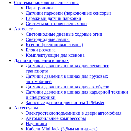
Системы парковки/слепые зоны
Парктроники
Датчики парковки (парковочные сенсоры)
Гаражный датчик парковки
Системы контроля слепых зон
Автосвет
Светодиодные дневные ходовые огни
Светодиодные лампы
Ксенон (ксеноновые лампы)
Блоки розжига
Комплектующие для ксенона
Датчики давления в шинах
Датчики давления в шинах для легкового
транспорта
Датчики давления в шинах для грузовых
автомобилей
Датчики давления в шинах для автобусов
Датчики давления в шинах для карьерной техники
и спецтехники
Запасные датчики для систем TPMaster
Аксессуары
Электростеклоподъемники в двери автомобиля
Автомобильные компрессоры
Наушники
Кабели Mini Jack (3,5мм миниджек)