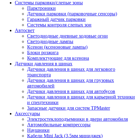
Системы парковки/слепые зоны
Парктроники
Датчики парковки (парковочные сенсоры)
Гаражный датчик парковки
Системы контроля слепых зон
Автосвет
Светодиодные дневные ходовые огни
Светодиодные лампы
Ксенон (ксеноновые лампы)
Блоки розжига
Комплектующие для ксенона
Датчики давления в шинах
Датчики давления в шинах для легкового
транспорта
Датчики давления в шинах для грузовых
автомобилей
Датчики давления в шинах для автобусов
Датчики давления в шинах для карьерной техники
и спецтехники
Запасные датчики для систем TPMaster
Аксессуары
Электростеклоподъемники в двери автомобиля
Автомобильные компрессоры
Наушники
Кабели Mini Jack (3,5мм миниджек)