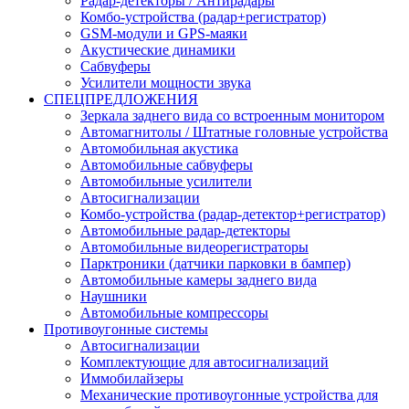
Радар-детекторы / Антирадары
Комбо-устройства (радар+регистратор)
GSM-модули и GPS-маяки
Акустические динамики
Сабвуферы
Усилители мощности звука
СПЕЦПРЕДЛОЖЕНИЯ
Зеркала заднего вида со встроенным монитором
Автомагнитолы / Штатные головные устройства
Автомобильная акустика
Автомобильные сабвуферы
Автомобильные усилители
Автосигнализации
Комбо-устройства (радар-детектор+регистратор)
Автомобильные радар-детекторы
Автомобильные видеорегистраторы
Парктроники (датчики парковки в бампер)
Автомобильные камеры заднего вида
Наушники
Автомобильные компрессоры
Противоугонные системы
Автосигнализации
Комплектующие для автосигнализаций
Иммобилайзеры
Механические противоугонные устройства для