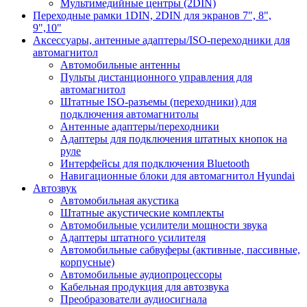
Мультимедийные центры (2DIN)
Переходные рамки 1DIN, 2DIN для экранов 7", 8",
9",10"
Аксессуары, антенные адаптеры/ISO-переходники для
автомагнитол
Автомобильные антенны
Пульты дистанционного управления для
автомагнитол
Штатные ISO-разъемы (переходники) для
подключения автомагнитолы
Антенные адаптеры/переходники
Адаптеры для подключения штатных кнопок на
руле
Интерфейсы для подключения Bluetooth
Навигационные блоки для автомагнитол Hyundai
Автозвук
Автомобильная акустика
Штатные акустические комплекты
Автомобильные усилители мощности звука
Адаптеры штатного усилителя
Автомобильные сабвуферы (активные, пассивные,
корпусные)
Автомобильные аудиопроцессоры
Кабельная продукция для автозвука
Преобразователи аудиосигнала