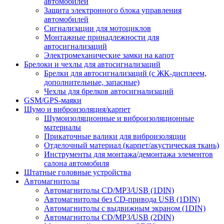
автомобилей
Защита электронного блока управления
автомобилей
Сигнализации для мотоциклов
Монтажные принадлежности для
автосигнализаций
Электромеханические замки на капот
Брелоки и чехлы для автосигнализаций
Брелки для автосигнализаций (с ЖК-дисплеем,
дополнительные, запасные)
Чехлы для брелков автосигнализаций
GSM/GPS-маяки
Шумо и виброизоляция/карпет
Шумоизоляционные и виброизоляционные
материалы
Прикаточные валики для виброизоляции
Отделочный материал (карпет/акустическая ткань)
Инструменты для монтажа/демонтажа элементов
салона автомобиля
Штатные головные устройства
Автомагнитолы
Автомагнитолы CD/MP3/USB (1DIN)
Автомагнитолы без CD-привода USB (1DIN)
Автомагнитолы с выдвижным экраном (1DIN)
Автомагнитолы CD/MP3/USB (2DIN)