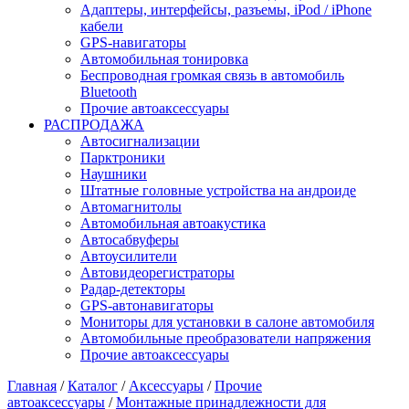
Адаптеры, интерфейсы, разъемы, iPod / iPhone
кабели
GPS-навигаторы
Автомобильная тонировка
Беспроводная громкая связь в автомобиль
Bluetooth
Прочие автоаксессуары
РАСПРОДАЖА
Автосигнализации
Парктроники
Наушники
Штатные головные устройства на андроиде
Автомагнитолы
Автомобильная автоакустика
Автосабвуферы
Автоусилители
Автовидеорегистраторы
Радар-детекторы
GPS-автонавигаторы
Мониторы для установки в салоне автомобиля
Автомобильные преобразователи напряжения
Прочие автоаксессуары
Главная
/
Каталог
/
Аксессуары
/
Прочие
автоаксессуары
/
Монтажные принадлежности для