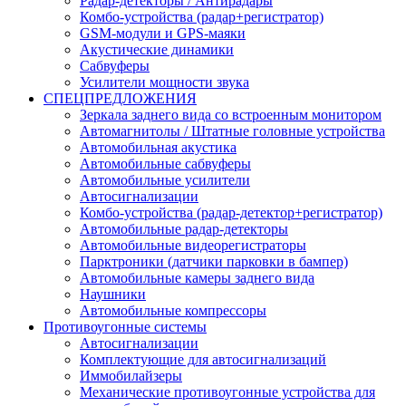
Радар-детекторы / Антирадары
Комбо-устройства (радар+регистратор)
GSM-модули и GPS-маяки
Акустические динамики
Сабвуферы
Усилители мощности звука
СПЕЦПРЕДЛОЖЕНИЯ
Зеркала заднего вида со встроенным монитором
Автомагнитолы / Штатные головные устройства
Автомобильная акустика
Автомобильные сабвуферы
Автомобильные усилители
Автосигнализации
Комбо-устройства (радар-детектор+регистратор)
Автомобильные радар-детекторы
Автомобильные видеорегистраторы
Парктроники (датчики парковки в бампер)
Автомобильные камеры заднего вида
Наушники
Автомобильные компрессоры
Противоугонные системы
Автосигнализации
Комплектующие для автосигнализаций
Иммобилайзеры
Механические противоугонные устройства для