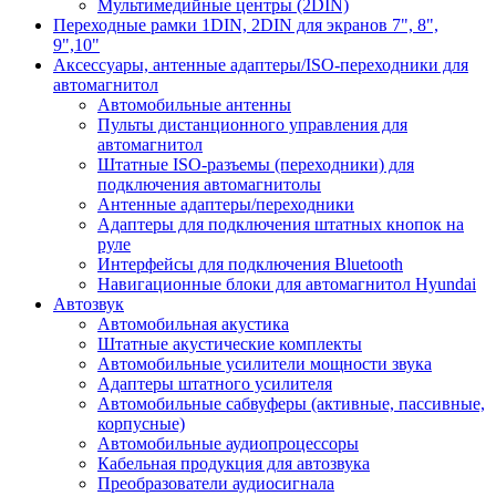
Мультимедийные центры (2DIN)
Переходные рамки 1DIN, 2DIN для экранов 7", 8",
9",10"
Аксессуары, антенные адаптеры/ISO-переходники для
автомагнитол
Автомобильные антенны
Пульты дистанционного управления для
автомагнитол
Штатные ISO-разъемы (переходники) для
подключения автомагнитолы
Антенные адаптеры/переходники
Адаптеры для подключения штатных кнопок на
руле
Интерфейсы для подключения Bluetooth
Навигационные блоки для автомагнитол Hyundai
Автозвук
Автомобильная акустика
Штатные акустические комплекты
Автомобильные усилители мощности звука
Адаптеры штатного усилителя
Автомобильные сабвуферы (активные, пассивные,
корпусные)
Автомобильные аудиопроцессоры
Кабельная продукция для автозвука
Преобразователи аудиосигнала