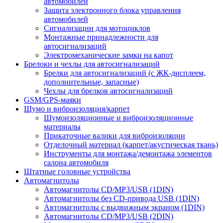
автомобилей
Защита электронного блока управления
автомобилей
Сигнализации для мотоциклов
Монтажные принадлежности для
автосигнализаций
Электромеханические замки на капот
Брелоки и чехлы для автосигнализаций
Брелки для автосигнализаций (с ЖК-дисплеем,
дополнительные, запасные)
Чехлы для брелков автосигнализаций
GSM/GPS-маяки
Шумо и виброизоляция/карпет
Шумоизоляционные и виброизоляционные
материалы
Прикаточные валики для виброизоляции
Отделочный материал (карпет/акустическая ткань)
Инструменты для монтажа/демонтажа элементов
салона автомобиля
Штатные головные устройства
Автомагнитолы
Автомагнитолы CD/MP3/USB (1DIN)
Автомагнитолы без CD-привода USB (1DIN)
Автомагнитолы с выдвижным экраном (1DIN)
Автомагнитолы CD/MP3/USB (2DIN)