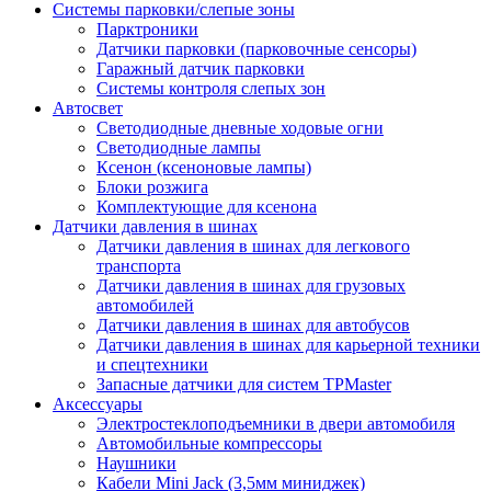
Системы парковки/слепые зоны
Парктроники
Датчики парковки (парковочные сенсоры)
Гаражный датчик парковки
Системы контроля слепых зон
Автосвет
Светодиодные дневные ходовые огни
Светодиодные лампы
Ксенон (ксеноновые лампы)
Блоки розжига
Комплектующие для ксенона
Датчики давления в шинах
Датчики давления в шинах для легкового
транспорта
Датчики давления в шинах для грузовых
автомобилей
Датчики давления в шинах для автобусов
Датчики давления в шинах для карьерной техники
и спецтехники
Запасные датчики для систем TPMaster
Аксессуары
Электростеклоподъемники в двери автомобиля
Автомобильные компрессоры
Наушники
Кабели Mini Jack (3,5мм миниджек)