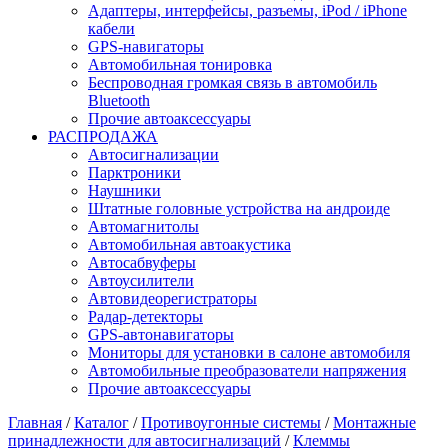
Адаптеры, интерфейсы, разъемы, iPod / iPhone
кабели
GPS-навигаторы
Автомобильная тонировка
Беспроводная громкая связь в автомобиль
Bluetooth
Прочие автоаксессуары
РАСПРОДАЖА
Автосигнализации
Парктроники
Наушники
Штатные головные устройства на андроиде
Автомагнитолы
Автомобильная автоакустика
Автосабвуферы
Автоусилители
Автовидеорегистраторы
Радар-детекторы
GPS-автонавигаторы
Мониторы для установки в салоне автомобиля
Автомобильные преобразователи напряжения
Прочие автоаксессуары
Главная
/
Каталог
/
Противоугонные системы
/
Монтажные
принадлежности для автосигнализаций
/
Клеммы