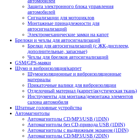
автомобилей
Защита электронного блока управления
автомобилей
Сигнализации для мотоциклов
Монтажные принадлежности для
автосигнализаций
Электромеханические замки на капот
Брелоки и чехлы для автосигнализаций
Брелки для автосигнализаций (с ЖК-дисплеем,
дополнительные, запасные)
Чехлы для брелков автосигнализаций
GSM/GPS-маяки
Шумо и виброизоляция/карпет
Шумоизоляционные и виброизоляционные
материалы
Прикаточные валики для виброизоляции
Отделочный материал (карпет/акустическая ткань)
Инструменты для монтажа/демонтажа элементов
салона автомобиля
Штатные головные устройства
Автомагнитолы
Автомагнитолы CD/MP3/USB (1DIN)
Автомагнитолы без CD-привода USB (1DIN)
Автомагнитолы с выдвижным экраном (1DIN)
Автомагнитолы CD/MP3/USB (2DIN)