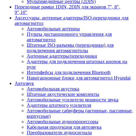
Мультимедийные центры (2DIN)
Переходные рамки 1DIN, 2DIN для экранов 7", 8",
9",10"
Аксессуары, антенные адаптеры/ISO-переходники для
автомагнитол
Автомобильные антенны
Пульты дистанционного управления для
автомагнитол
Штатные ISO-разъемы (переходники) для
подключения автомагнитолы
Антенные адаптеры/переходники
Адаптеры для подключения штатных кнопок на
руле
Интерфейсы для подключения Bluetooth
Навигационные блоки для автомагнитол Hyundai
Автозвук
Автомобильная акустика
Штатные акустические комплекты
Автомобильные усилители мощности звука
Адаптеры штатного усилителя
Автомобильные сабвуферы (активные, пассивные,
корпусные)
Автомобильные аудиопроцессоры
Кабельная продукция для автозвука
Преобразователи аудиосигнала