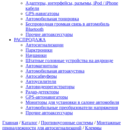
Адаптеры, интерфейсы, разъемы, iPod / iPhone
кабели
GPS-навигаторы
Автомобильная тонировка
Беспроводная громкая связь в автомобиль
Bluetooth
Прочие автоаксессуары
РАСПРОДАЖА
Автосигнализации
Парктроники
Наушники
Штатные головные устройства на андроиде
Автомагнитолы
Автомобильная автоакустика
Автосабвуферы
Автоусилители
Автовидеорегистраторы
Радар-детекторы
GPS-автонавигаторы
Мониторы для установки в салоне автомобиля
Автомобильные преобразователи напряжения
Прочие автоаксессуары
Главная
/
Каталог
/
Противоугонные системы
/
Монтажные
принадлежности для автосигнализаций
/
Клеммы