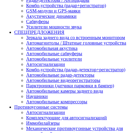
Радар-детекторы / Антирадары
Комбо-устройства (радар+регистратор)
GSM-модули и GPS-маяки
Акустические динамики
Сабвуферы
Усилители мощности звука
СПЕЦПРЕДЛОЖЕНИЯ
Зеркала заднего вида со встроенным монитором
Автомагнитолы / Штатные головные устройства
Автомобильная акустика
Автомобильные сабвуферы
Автомобильные усилители
Автосигнализации
Комбо-устройства (радар-детектор+регистратор)
Автомобильные радар-детекторы
Автомобильные видеорегистраторы
Парктроники (датчики парковки в бампер)
Автомобильные камеры заднего вида
Наушники
Автомобильные компрессоры
Противоугонные системы
Автосигнализации
Комплектующие для автосигнализаций
Иммобилайзеры
Механические противоугонные устройства для