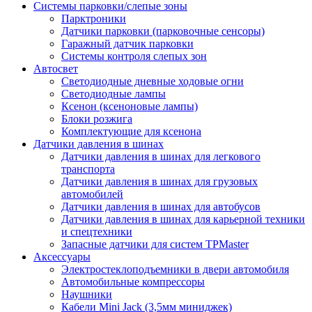
Системы парковки/слепые зоны
Парктроники
Датчики парковки (парковочные сенсоры)
Гаражный датчик парковки
Системы контроля слепых зон
Автосвет
Светодиодные дневные ходовые огни
Светодиодные лампы
Ксенон (ксеноновые лампы)
Блоки розжига
Комплектующие для ксенона
Датчики давления в шинах
Датчики давления в шинах для легкового
транспорта
Датчики давления в шинах для грузовых
автомобилей
Датчики давления в шинах для автобусов
Датчики давления в шинах для карьерной техники
и спецтехники
Запасные датчики для систем TPMaster
Аксессуары
Электростеклоподъемники в двери автомобиля
Автомобильные компрессоры
Наушники
Кабели Mini Jack (3,5мм миниджек)