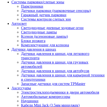
Системы парковки/слепые зоны
Парктроники
Датчики парковки (парковочные сенсоры)
Гаражный датчик парковки
Системы контроля слепых зон
Автосвет
Светодиодные дневные ходовые огни
Светодиодные лампы
Ксенон (ксеноновые лампы)
Блоки розжига
Комплектующие для ксенона
Датчики давления в шинах
Датчики давления в шинах для легкового
транспорта
Датчики давления в шинах для грузовых
автомобилей
Датчики давления в шинах для автобусов
Датчики давления в шинах для карьерной техники
и спецтехники
Запасные датчики для систем TPMaster
Аксессуары
Электростеклоподъемники в двери автомобиля
Автомобильные компрессоры
Наушники
Кабели Mini Jack (3,5мм миниджек)