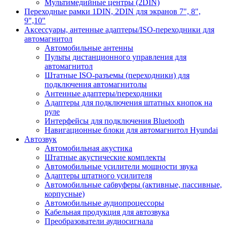
Мультимедийные центры (2DIN)
Переходные рамки 1DIN, 2DIN для экранов 7", 8",
9",10"
Аксессуары, антенные адаптеры/ISO-переходники для
автомагнитол
Автомобильные антенны
Пульты дистанционного управления для
автомагнитол
Штатные ISO-разъемы (переходники) для
подключения автомагнитолы
Антенные адаптеры/переходники
Адаптеры для подключения штатных кнопок на
руле
Интерфейсы для подключения Bluetooth
Навигационные блоки для автомагнитол Hyundai
Автозвук
Автомобильная акустика
Штатные акустические комплекты
Автомобильные усилители мощности звука
Адаптеры штатного усилителя
Автомобильные сабвуферы (активные, пассивные,
корпусные)
Автомобильные аудиопроцессоры
Кабельная продукция для автозвука
Преобразователи аудиосигнала