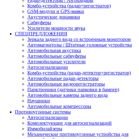
Радар-детекторы / Антирадары
Комбо-устройства (радар+регистратор)
GSM-модули и GPS-маяки
Акустические динамики
Сабвуферы
Усилители мощности звука
СПЕЦПРЕДЛОЖЕНИЯ
Зеркала заднего вида со встроенным монитором
Автомагнитолы / Штатные головные устройства
Автомобильная акустика
Автомобильные сабвуферы
Автомобильные усилители
Автосигнализации
Комбо-устройства (радар-детектор+регистратор)
Автомобильные радар-детекторы
Автомобильные видеорегистраторы
Парктроники (датчики парковки в бампер)
Автомобильные камеры заднего вида
Наушники
Автомобильные компрессоры
Противоугонные системы
Автосигнализации
Комплектующие для автосигнализаций
Иммобилайзеры
Механические противоугонные устройства для