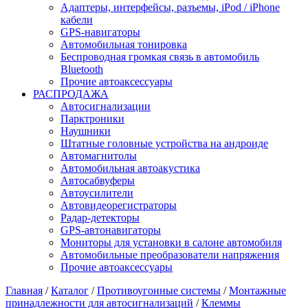
Адаптеры, интерфейсы, разъемы, iPod / iPhone
кабели
GPS-навигаторы
Автомобильная тонировка
Беспроводная громкая связь в автомобиль
Bluetooth
Прочие автоаксессуары
РАСПРОДАЖА
Автосигнализации
Парктроники
Наушники
Штатные головные устройства на андроиде
Автомагнитолы
Автомобильная автоакустика
Автосабвуферы
Автоусилители
Автовидеорегистраторы
Радар-детекторы
GPS-автонавигаторы
Мониторы для установки в салоне автомобиля
Автомобильные преобразователи напряжения
Прочие автоаксессуары
Главная
/
Каталог
/
Противоугонные системы
/
Монтажные
принадлежности для автосигнализаций
/
Клеммы