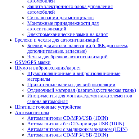
автомобилей
Защита электронного блока управления
автомобилей
Сигнализации для мотоциклов
Монтажные принадлежности для
автосигнализаций
Электромеханические замки на капот
Брелоки и чехлы для автосигнализаций
Брелки для автосигнализаций (с ЖК-дисплеем,
дополнительные, запасные)
Чехлы для брелков автосигнализаций
GSM/GPS-маяки
Шумо и виброизоляция/карпет
Шумоизоляционные и виброизоляционные
материалы
Прикаточные валики для виброизоляции
Отделочный материал (карпет/акустическая ткань)
Инструменты для монтажа/демонтажа элементов
салона автомобиля
Штатные головные устройства
Автомагнитолы
Автомагнитолы CD/MP3/USB (1DIN)
Автомагнитолы без CD-привода USB (1DIN)
Автомагнитолы с выдвижным экраном (1DIN)
Автомагнитолы CD/MP3/USB (2DIN)