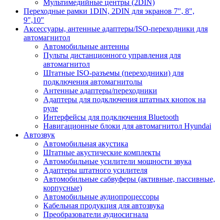
Мультимедийные центры (2DIN)
Переходные рамки 1DIN, 2DIN для экранов 7", 8",
9",10"
Аксессуары, антенные адаптеры/ISO-переходники для
автомагнитол
Автомобильные антенны
Пульты дистанционного управления для
автомагнитол
Штатные ISO-разъемы (переходники) для
подключения автомагнитолы
Антенные адаптеры/переходники
Адаптеры для подключения штатных кнопок на
руле
Интерфейсы для подключения Bluetooth
Навигационные блоки для автомагнитол Hyundai
Автозвук
Автомобильная акустика
Штатные акустические комплекты
Автомобильные усилители мощности звука
Адаптеры штатного усилителя
Автомобильные сабвуферы (активные, пассивные,
корпусные)
Автомобильные аудиопроцессоры
Кабельная продукция для автозвука
Преобразователи аудиосигнала