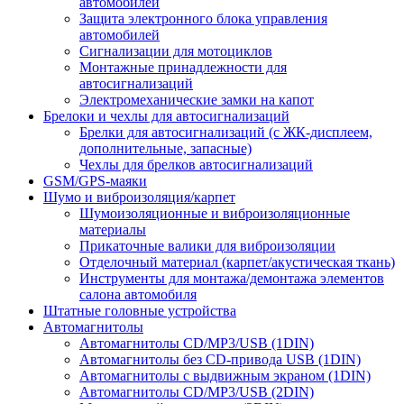
автомобилей
Защита электронного блока управления
автомобилей
Сигнализации для мотоциклов
Монтажные принадлежности для
автосигнализаций
Электромеханические замки на капот
Брелоки и чехлы для автосигнализаций
Брелки для автосигнализаций (с ЖК-дисплеем,
дополнительные, запасные)
Чехлы для брелков автосигнализаций
GSM/GPS-маяки
Шумо и виброизоляция/карпет
Шумоизоляционные и виброизоляционные
материалы
Прикаточные валики для виброизоляции
Отделочный материал (карпет/акустическая ткань)
Инструменты для монтажа/демонтажа элементов
салона автомобиля
Штатные головные устройства
Автомагнитолы
Автомагнитолы CD/MP3/USB (1DIN)
Автомагнитолы без CD-привода USB (1DIN)
Автомагнитолы с выдвижным экраном (1DIN)
Автомагнитолы CD/MP3/USB (2DIN)