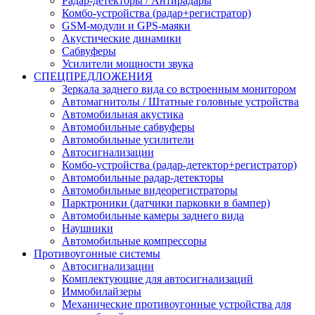
Радар-детекторы / Антирадары
Комбо-устройства (радар+регистратор)
GSM-модули и GPS-маяки
Акустические динамики
Сабвуферы
Усилители мощности звука
СПЕЦПРЕДЛОЖЕНИЯ
Зеркала заднего вида со встроенным монитором
Автомагнитолы / Штатные головные устройства
Автомобильная акустика
Автомобильные сабвуферы
Автомобильные усилители
Автосигнализации
Комбо-устройства (радар-детектор+регистратор)
Автомобильные радар-детекторы
Автомобильные видеорегистраторы
Парктроники (датчики парковки в бампер)
Автомобильные камеры заднего вида
Наушники
Автомобильные компрессоры
Противоугонные системы
Автосигнализации
Комплектующие для автосигнализаций
Иммобилайзеры
Механические противоугонные устройства для