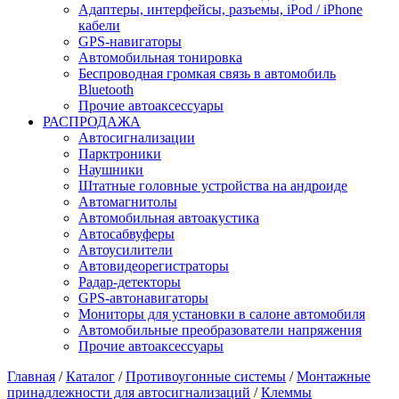
Адаптеры, интерфейсы, разъемы, iPod / iPhone
кабели
GPS-навигаторы
Автомобильная тонировка
Беспроводная громкая связь в автомобиль
Bluetooth
Прочие автоаксессуары
РАСПРОДАЖА
Автосигнализации
Парктроники
Наушники
Штатные головные устройства на андроиде
Автомагнитолы
Автомобильная автоакустика
Автосабвуферы
Автоусилители
Автовидеорегистраторы
Радар-детекторы
GPS-автонавигаторы
Мониторы для установки в салоне автомобиля
Автомобильные преобразователи напряжения
Прочие автоаксессуары
Главная
/
Каталог
/
Противоугонные системы
/
Монтажные
принадлежности для автосигнализаций
/
Клеммы