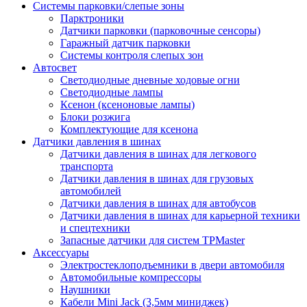
Системы парковки/слепые зоны
Парктроники
Датчики парковки (парковочные сенсоры)
Гаражный датчик парковки
Системы контроля слепых зон
Автосвет
Светодиодные дневные ходовые огни
Светодиодные лампы
Ксенон (ксеноновые лампы)
Блоки розжига
Комплектующие для ксенона
Датчики давления в шинах
Датчики давления в шинах для легкового
транспорта
Датчики давления в шинах для грузовых
автомобилей
Датчики давления в шинах для автобусов
Датчики давления в шинах для карьерной техники
и спецтехники
Запасные датчики для систем TPMaster
Аксессуары
Электростеклоподъемники в двери автомобиля
Автомобильные компрессоры
Наушники
Кабели Mini Jack (3,5мм миниджек)