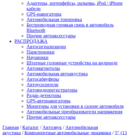
Адаптеры, интерфейсы, разъемы, iPod / iPhone
кабели
GPS-навигаторы
Автомобильная тонировка
Беспроводная громкая связь в автомобиль
Bluetooth
Прочие автоаксессуары
РАСПРОДАЖА
Автосигнализации
Парктроники
Наушники
Штатные головные устройства на андроиде
Автомагнитолы
Автомобильная автоакустика
Автосабвуферы
Автоусилители
Автовидеорегистраторы
Радар-детекторы
GPS-автонавигаторы
Мониторы для установки в салоне автомобиля
Автомобильные преобразователи напряжения
Прочие автоаксессуары
Главная
/
Каталог
/
Автозвук
/
Автомобильная
акустика
/
Компонентные автомобильные динамики
/
5" (13