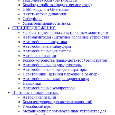
Радар-детекторы / Антирадары
Комбо-устройства (радар+регистратор)
GSM-модули и GPS-маяки
Акустические динамики
Сабвуферы
Усилители мощности звука
СПЕЦПРЕДЛОЖЕНИЯ
Зеркала заднего вида со встроенным монитором
Автомагнитолы / Штатные головные устройства
Автомобильная акустика
Автомобильные сабвуферы
Автомобильные усилители
Автосигнализации
Комбо-устройства (радар-детектор+регистратор)
Автомобильные радар-детекторы
Автомобильные видеорегистраторы
Парктроники (датчики парковки в бампер)
Автомобильные камеры заднего вида
Наушники
Автомобильные компрессоры
Противоугонные системы
Автосигнализации
Комплектующие для автосигнализаций
Иммобилайзеры
Механические противоугонные устройства для