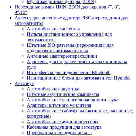
Мультимедийные центры (2DIN)
Переходные рамки 1DIN, 2DIN для экранов 7", 8",
9",10"
Аксессуары, антенные адаптеры/ISO-переходники для
автомагнитол
Автомобильные антенны
Пульты дистанционного управления для
автомагнитол
Штатные ISO-разъемы (переходники) для
подключения автомагнитолы
Антенные адаптеры/переходники
Адаптеры для подключения штатных кнопок на
руле
Интерфейсы для подключения Bluetooth
Навигационные блоки для автомагнитол Hyundai
Автозвук
Автомобильная акустика
Штатные акустические комплекты
Автомобильные усилители мощности звука
Адаптеры штатного усилителя
Автомобильные сабвуферы (активные, пассивные,
корпусные)
Автомобильные аудиопроцессоры
Кабельная продукция для автозвука
Преобразователи аудиосигнала