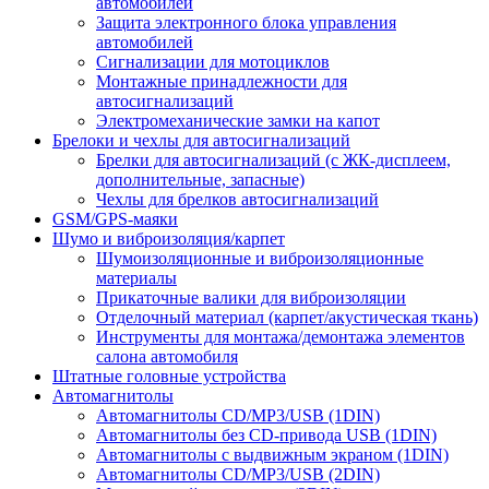
автомобилей
Защита электронного блока управления
автомобилей
Сигнализации для мотоциклов
Монтажные принадлежности для
автосигнализаций
Электромеханические замки на капот
Брелоки и чехлы для автосигнализаций
Брелки для автосигнализаций (с ЖК-дисплеем,
дополнительные, запасные)
Чехлы для брелков автосигнализаций
GSM/GPS-маяки
Шумо и виброизоляция/карпет
Шумоизоляционные и виброизоляционные
материалы
Прикаточные валики для виброизоляции
Отделочный материал (карпет/акустическая ткань)
Инструменты для монтажа/демонтажа элементов
салона автомобиля
Штатные головные устройства
Автомагнитолы
Автомагнитолы CD/MP3/USB (1DIN)
Автомагнитолы без CD-привода USB (1DIN)
Автомагнитолы с выдвижным экраном (1DIN)
Автомагнитолы CD/MP3/USB (2DIN)