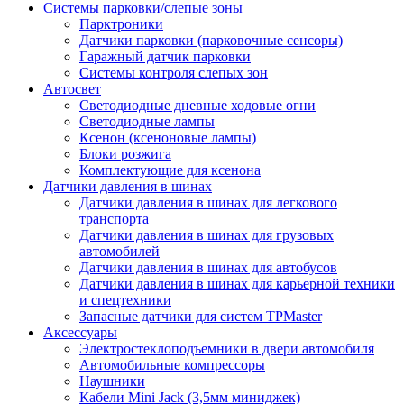
Системы парковки/слепые зоны
Парктроники
Датчики парковки (парковочные сенсоры)
Гаражный датчик парковки
Системы контроля слепых зон
Автосвет
Светодиодные дневные ходовые огни
Светодиодные лампы
Ксенон (ксеноновые лампы)
Блоки розжига
Комплектующие для ксенона
Датчики давления в шинах
Датчики давления в шинах для легкового
транспорта
Датчики давления в шинах для грузовых
автомобилей
Датчики давления в шинах для автобусов
Датчики давления в шинах для карьерной техники
и спецтехники
Запасные датчики для систем TPMaster
Аксессуары
Электростеклоподъемники в двери автомобиля
Автомобильные компрессоры
Наушники
Кабели Mini Jack (3,5мм миниджек)